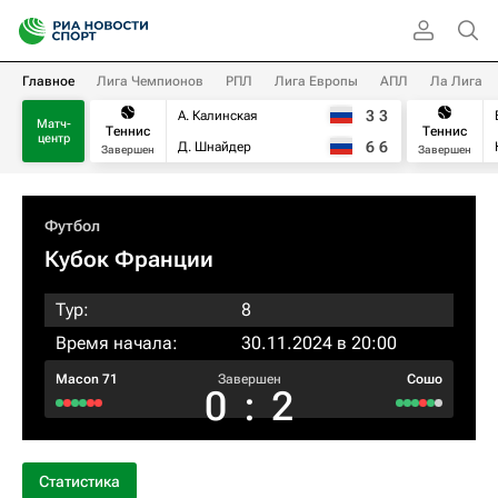
Главное
Лига Чемпионов
РПЛ
Лига Европы
АПЛ
Ла Лига
3
3
А. Калинская
Матч-
Теннис
Теннис
центр
6
6
Д. Шнайдер
Завершен
Завершен
Футбол
Кубок Франции
Тур:
8
Время начала:
30.11.2024 в 20:00
Macon 71
Завершен
Сошо
0
:
2
Статистика