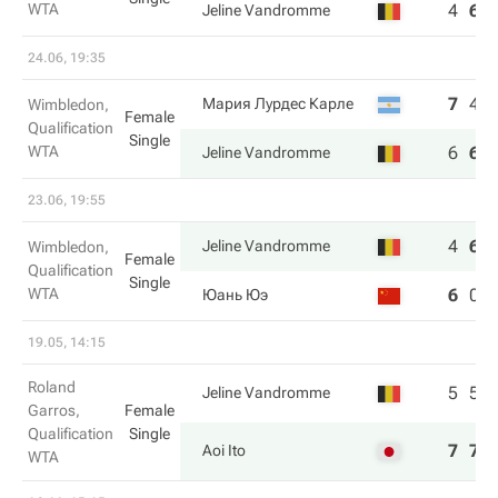
WTA
4
6
Jeline Vandromme
24.06, 19:35
7
4
Мария Лурдес Карле
Wimbledon,
Female
Qualification
Single
WTA
6
6
Jeline Vandromme
23.06, 19:55
4
6
Jeline Vandromme
Wimbledon,
Female
Qualification
Single
WTA
6
0
Юань Юэ
19.05, 14:15
Roland
5
5
Jeline Vandromme
Garros,
Female
Qualification
Single
7
7
Aoi Ito
WTA