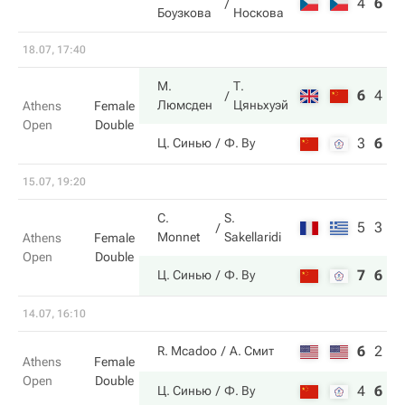
4
6
6
Боузкова
Носкова
18.07, 17:40
М.
Т.
6
4
1
Люмсден
Цяньхуэй
Athens
Female
Open
Double
3
6
7
Ц. Синью
Ф. Ву
15.07, 19:20
C.
S.
5
3
Monnet
Sakellaridi
Athens
Female
Open
Double
7
6
Ц. Синью
Ф. Ву
14.07, 16:10
6
2
5
R. Mcadoo
А. Смит
Athens
Female
Open
Double
4
6
1
Ц. Синью
Ф. Ву