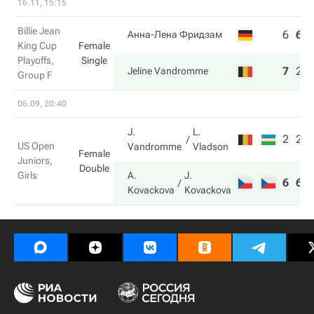
16.11, 15:15
Billie Jean
6
6
Анна-Лена Фридзам
King Cup
Female
Playoffs,
Single
7
2
Jeline Vandromme
Group F
06.09, 20:40
J.
L.
2
2
US Open
Vandromme
Vladson
Female
Juniors,
Double
Girls
A.
J.
6
6
Kovackova
Kovackova