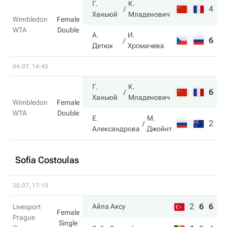
Г.
К.
4
7
Ханьюй
Младенович
Wimbledon
Female
WTA
Double
А.
И.
6
6
Детюк
Хромачева
04.07, 14:45
Г.
К.
6
6
Ханьюй
Младенович
Wimbledon
Female
WTA
Double
Е.
М.
2
3
Александрова
Джойнт
Sofia Costoulas
20.07, 17:10
2
6
6
Айла Аксу
Livesport
Female
Prague
Single