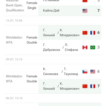
5
2
Го Ханьюй
National
Female
Bank Open,
Single
Qualification
7
6
Кайла Дэй
12.07, 15:05
Г.
К.
6
7
Ханьюй
Младенович
Wimbledon
Female
WTA
Double
Г.
Л.
3
5
Дабровски
Стефани
09.07, 13:15
К.
Т.
6
5
Синякова
Таунсенд
Wimbledon
Female
WTA
Double
Г.
К.
7
7
Ханьюй
Младенович
06.07, 13:10