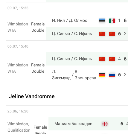
09.07, 15:35
1
6
4
И. Нил
Д. Олмос
Wimbledon
Female
WTA
Double
6
2
6
Ц. Синью
С. Ифань
06.07, 15:40
4
6
6
Ц. Синью
С. Ифань
Wimbledon
Female
WTA
Double
Л.
В.
6
2
4
Зигемунд
Звонарева
Jeline Vandromme
25.06, 16:20
6
4
Мариам Болквадзе
Wimbledon,
Female
Qualification
Single