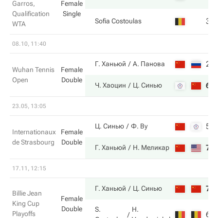
Garros,
Female
Qualification
Single
3
Sofia Costoulas
WTA
08.10, 11:40
2
Г. Ханьюй
А. Панова
Wuhan Tennis
Female
Open
Double
6
Ч. Хаоцин
Ц. Синью
23.05, 13:05
5
Ц. Синью
Ф. Ву
Internationaux
Female
de Strasbourg
Double
7
Г. Ханьюй
Н. Меликар
17.11, 12:15
7
Г. Ханьюй
Ц. Синью
Billie Jean
Female
King Cup
Double
S.
H.
Playoffs
6