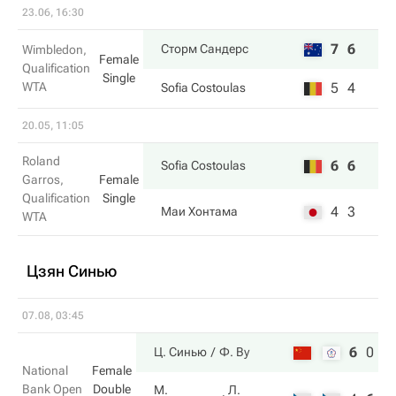
23.06, 16:30
7
6
Сторм Сандерс
Wimbledon,
Female
Qualification
Single
WTA
5
4
Sofia Costoulas
20.05, 11:05
Roland
6
6
Sofia Costoulas
Garros,
Female
Qualification
Single
4
3
Маи Хонтама
WTA
Цзян Синью
07.08, 03:45
6
0
1
Ц. Синью
Ф. Ву
National
Female
Bank Open
Double
М.
Л.