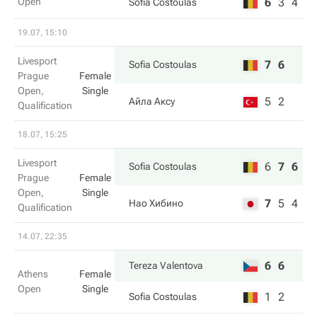
Open
6
3
4
Sofia Costoulas
19.07, 15:10
Livesport
7
6
Sofia Costoulas
Prague
Female
Open,
Single
5
2
Айла Аксу
Qualification
18.07, 15:25
Livesport
6
7
6
Sofia Costoulas
Prague
Female
Open,
Single
7
5
4
Нао Хибино
Qualification
14.07, 22:35
6
6
Tereza Valentova
Athens
Female
Open
Single
1
2
Sofia Costoulas