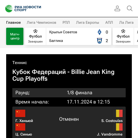
Главное
Лига Чемпионов
РПЛ
Лига Европы
АПЛ
Ла Лига
0
Крылья Советов
Матч-
Футбол
Футбол
центр
2
Балтика
Завершен
Завершен
Теннис
Кубок Федераций
- Billie Jean King
Cup Playoffs
Раунд:
1/8 финала
Время начала:
17.11.2024 в 12:15
Отменен
Г. Ханьюй
S. Costoulas
Ц. Синью
J. Vandromme