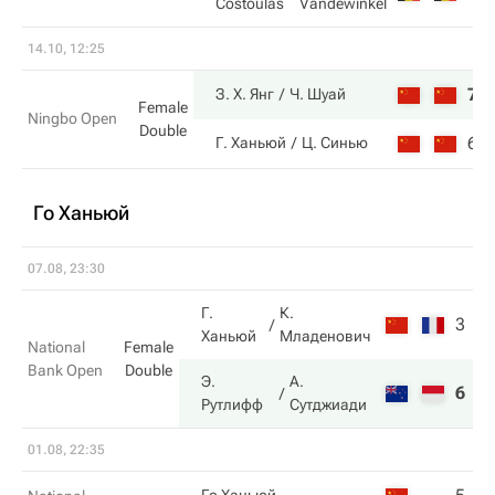
Costoulas
Vandewinkel
14.10, 12:25
7
З. Х. Янг
Ч. Шуай
Female
Ningbo Open
Double
6
Г. Ханьюй
Ц. Синью
Го Ханьюй
07.08, 23:30
Г.
К.
3
7
Ханьюй
Младенович
National
Female
Bank Open
Double
Э.
А.
6
6
Рутлифф
Сутджиади
01.08, 22:35