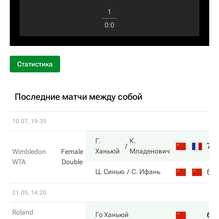
1
0
:
0
Статистика
Последние матчи между собой
10.07, 19:35
Г.
К.
7
Ханьюй
Младенович
Wimbledon
Female
WTA
Double
6
Ц. Синью
С. Ифань
21.05, 14:20
Roland
6
Го Ханьюй