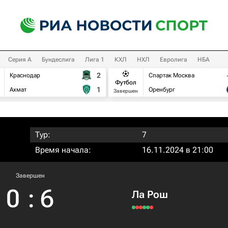
Серия А
Бундеслига
Лига 1
КХЛ
НХЛ
Евролига
НБА
2
Краснодар
Спартак Москва
Футбол
1
Ахмат
Оренбург
Завершен
Тур:
7
Время начала:
16.11.2024 в 21:00
Завершен
0
:
6
Ла Рош