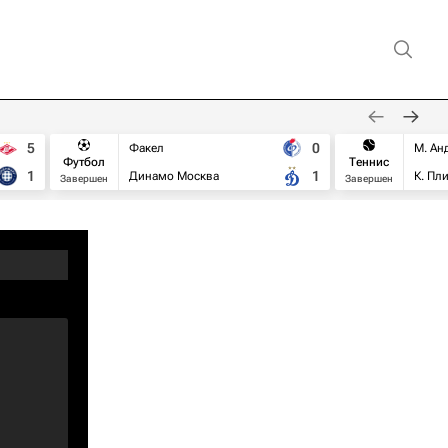
5
0
Факел
М. Ан
Футбол
Теннис
1
1
Динамо Москва
К. Пл
Завершен
Завершен