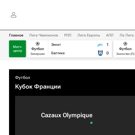
Главное
Лига Чемпионов
РПЛ
Лига Европы
АПЛ
Ла Лига
1
Зенит
Матч-
Футбол
Футбол
центр
0
Балтика
Завершен
Закончен (П)
Футбол
Кубок Франции
Cazaux Olympique