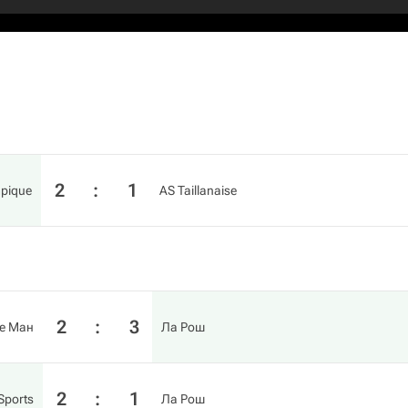
2
:
1
pique
AS Taillanaise
2
:
3
е Ман
Ла Рош
2
:
1
Sports
Ла Рош