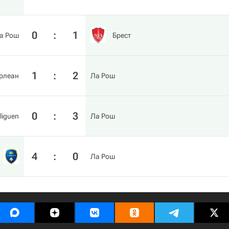
0
:
1
а Рош
Брест
1
:
2
рлеан
Ла Рош
0
:
3
liguen
Ла Рош
4
:
0
Ла Рош