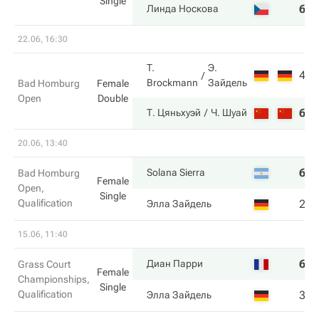
Single
6
6
Линда Носкова
22.06, 16:30
T.
Э.
4
1
Brockmann
Зайдель
Bad Homburg
Female
Open
Double
6
6
Т. Цяньхуэй
Ч. Шуай
20.06, 13:40
6
6
Solana Sierra
Bad Homburg
Female
Open,
Single
Qualification
2
1
Элла Зайдель
15.06, 11:40
6
6
Диан Парри
Grass Court
Female
Championships,
Single
Qualification
3
4
Элла Зайдель