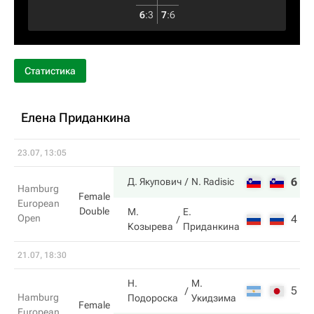
6
:
3
7
:
6
Статистика
Елена Приданкина
23.07, 13:05
6
6
Д. Якупович
N. Radisic
Hamburg
Female
European
Double
М.
Е.
Open
4
3
Козырева
Приданкина
21.07, 18:30
Н.
М.
5
2
Hamburg
Подороска
Укидзима
Female
European