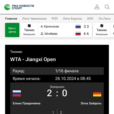
Главное
Лига Чемпионов
РПЛ
Лига Европы
АПЛ
Ла Лига
3
3
А. Калинская
Матч-
Теннис
Теннис
центр
6
6
Д. Шнайдер
Завершен
Завершен
Теннис
WTA
- Jiangxi Open
Раунд:
1/16 финала
Время начала:
28.10.2024 в 08:45
Завершен
2
:
0
Елена Приданкина
Элла Зайдель
1
2