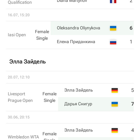
2
4
Diana Martynov
Qualification
16.07, 15:20
6
6
Oleksandra Oliynykova
Female
Iasi Open
Single
1
2
Елена Приданкина
Элла Зайдель
20.07, 12:10
5
6
Элла Зайдель
Livesport
Female
Prague Open
Single
7
3
Дарья Снигур
30.06, 20:15
4
3
Элла Зайдель
Female
Wimbledon WTA