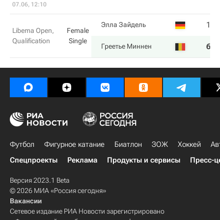
07.06, 12:10
1
6
Элла Зайдель
Libema Open,
Female
Qualification
Single
6
2
Греетье Миннен
Футбол
Фигурное катание
Биатлон
ЗОЖ
Хоккей
Ав
Спецпроекты
Реклама
Продукты и сервисы
Пресс-ц
Версия 2023.1 Beta
© 2026 МИА «Россия сегодня»
Вакансии
Сетевое издание РИА Новости зарегистрировано