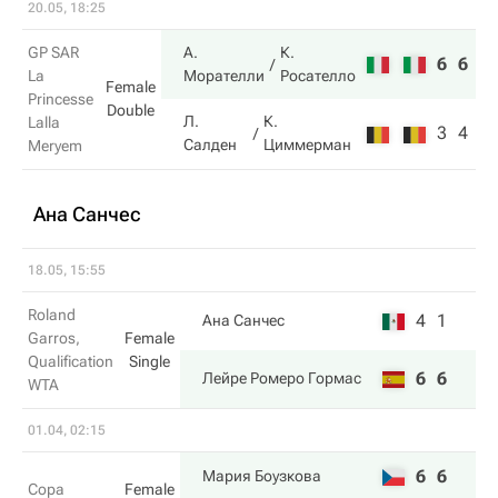
20.05, 18:25
GP SAR
А.
К.
6
6
La
Морателли
Росателло
Female
Princesse
Double
Л.
К.
Lalla
3
4
Салден
Циммерман
Meryem
Ана Санчес
18.05, 15:55
Roland
4
1
Ана Санчес
Garros,
Female
Qualification
Single
6
6
Лейре Ромеро Гормас
WTA
01.04, 02:15
6
6
Мария Боузкова
Copa
Female