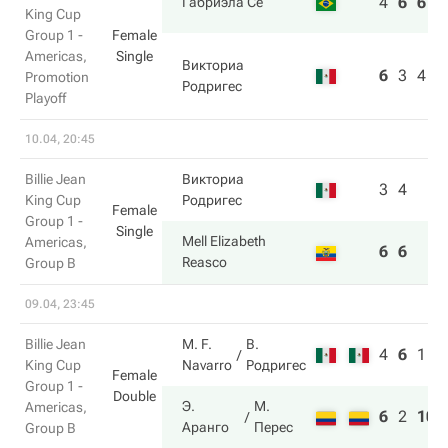
4
6
6
Габриэла Се
King Cup
Group 1 -
Female
Americas,
Single
Викториа
6
3
4
Promotion
Родригес
Playoff
10.04, 20:45
Billie Jean
Викториа
3
4
King Cup
Родригес
Female
Group 1 -
Single
Mell Elizabeth
Americas,
6
6
Reasco
Group B
09.04, 23:45
Billie Jean
M. F.
В.
4
6
1
King Cup
Navarro
Родригес
Female
Group 1 -
Double
Э.
М.
Americas,
6
2
10
Аранго
Перес
Group B