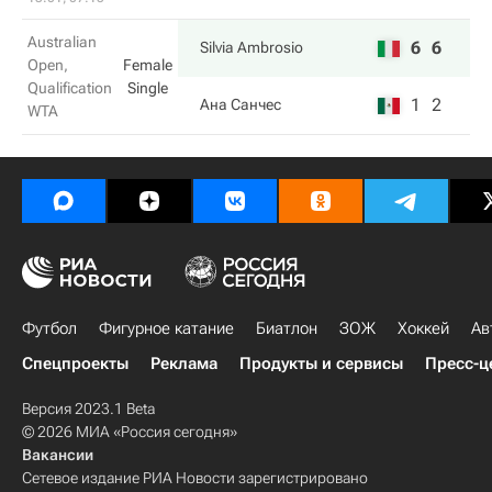
Australian
6
6
Silvia Ambrosio
Open,
Female
Qualification
Single
1
2
Ана Санчес
WTA
Футбол
Фигурное катание
Биатлон
ЗОЖ
Хоккей
Ав
Спецпроекты
Реклама
Продукты и сервисы
Пресс-ц
Версия 2023.1 Beta
© 2026 МИА «Россия сегодня»
Вакансии
Сетевое издание РИА Новости зарегистрировано