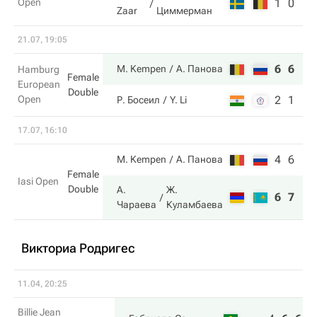
Open
1
0
Zaar
Циммерман
21.07, 19:05
6
6
M. Kempen
А. Панова
Hamburg
Female
European
Double
Open
2
1
Р. Босеил
Y. Li
17.07, 16:10
4
6
M. Kempen
А. Панова
Female
Iasi Open
Double
А.
Ж.
6
7
Чараева
Куламбаева
Викториа Родригес
11.04, 20:25
Billie Jean