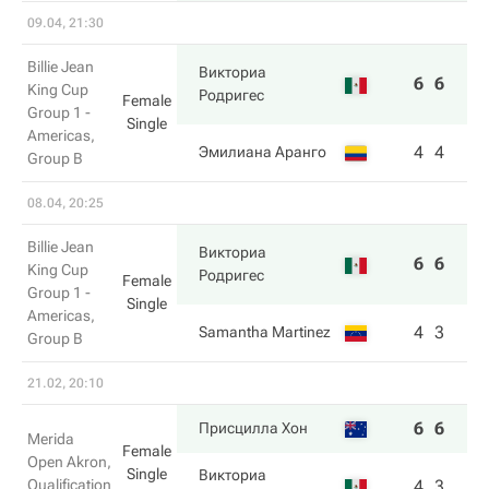
09.04, 21:30
Billie Jean
Викториа
6
6
King Cup
Родригес
Female
Group 1 -
Single
Americas,
4
4
Эмилиана Аранго
Group B
08.04, 20:25
Billie Jean
Викториа
6
6
King Cup
Родригес
Female
Group 1 -
Single
Americas,
4
3
Samantha Martinez
Group B
21.02, 20:10
6
6
Присцилла Хон
Merida
Female
Open Akron,
Single
Викториа
Qualification
4
3