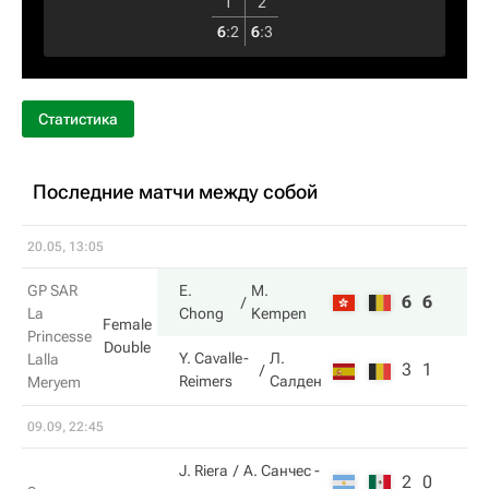
1
2
6
:
2
6
:
3
Статистика
Последние матчи между собой
20.05, 13:05
GP SAR
E.
M.
6
6
La
Chong
Kempen
Female
Princesse
Double
Y. Cavalle-
Л.
Lalla
3
1
Reimers
Салден
Meryem
09.09, 22:45
J. Riera
А. Санчес
-
2
0