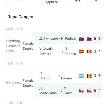
Родригес
Лара Салден
22.07, 11:10
6
6
Д. Якупович
N. Radisic
Hamburg
Female
European
Double
Y. Cavalle-
Л.
Open
3
4
Reimers
Салден
16.07, 13:10
N. F.
Л.
3
6
1
Huergo
Салден
Female
Iasi Open
Double
Д.
M.
6
4
1
Малечкова
Skoch
14.07, 17:05