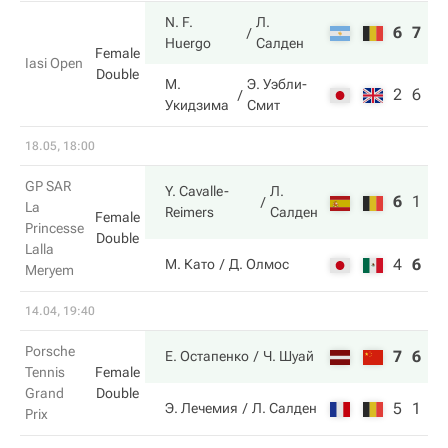
N. F.
Л.
6
7
Huergo
Салден
Female
Iasi Open
Double
М.
Э. Уэбли-
2
6
Укидзима
Смит
18.05, 18:00
GP SAR
Y. Cavalle-
Л.
6
1
1
La
Reimers
Салден
Female
Princesse
Double
Lalla
4
6
7
М. Като
Д. Олмос
Meryem
14.04, 19:40
Porsche
7
6
Е. Остапенко
Ч. Шуай
Tennis
Female
Grand
Double
5
1
Э. Лечемия
Л. Салден
Prix