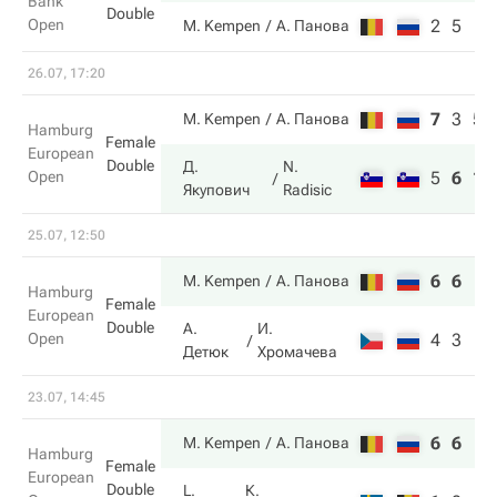
Bank
Double
Open
2
5
M. Kempen
А. Панова
26.07, 17:20
7
3
5
M. Kempen
А. Панова
Hamburg
Female
European
Double
Д.
N.
Open
5
6
10
Якупович
Radisic
25.07, 12:50
6
6
M. Kempen
А. Панова
Hamburg
Female
European
Double
А.
И.
Open
4
3
Детюк
Хромачева
23.07, 14:45
6
6
M. Kempen
А. Панова
Hamburg
Female
European
Double
L.
К.