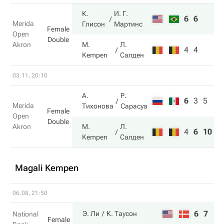
К.
И. Г.
6
6
Merida
Глисон
Мартинс
Female
Open
Double
Akron
M.
Л.
4
4
Kempen
Салден
03.11, 20:10
А.
Р.
6
3
5
Merida
Тихонова
Сарасуа
Female
Open
Double
Akron
M.
Л.
4
6
10
Kempen
Салден
Magali Kempen
06.08, 21:50
6
7
Э. Ли
К. Таусон
National
Female