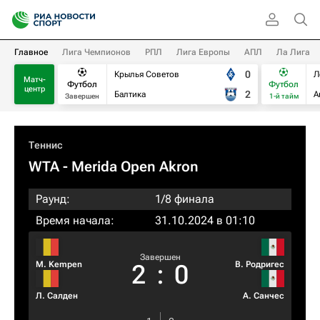
Главное
Лига Чемпионов
РПЛ
Лига Европы
АПЛ
Ла Лига
0
Крылья Советов
Л
Матч-
Футбол
Футбол
центр
2
Балтика
А
Завершен
1-й тайм
Теннис
WTA
- Merida Open Akron
Раунд:
1/8 финала
Время начала:
31.10.2024 в 01:10
Завершен
M. Kempen
В. Родригес
2
:
0
Л. Салден
А. Санчес