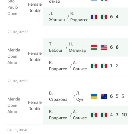
Sao
отказ
Female
Paulo
Double
Open
Л.
В.
6
4
Жанжан
Родригес
28.02, 02:25
Т.
Н.
6
6
Merida
Бабош
Меликар
Female
Open
Double
Akron
В.
А.
1
2
Родригес
Санчес
25.02, 02:55
В.
Л.
6
5
5
Merida
Страхова
Сун
Female
Open
Double
Akron
В.
А.
4
7
10
Родригес
Санчес
04.11, 00:40