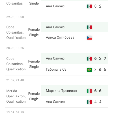
Colsanitas
Single
0
2
Ана Санчес
29.03, 18:00
Copa
Ана Санчес
Female
Colsanitas,
Single
Алиса Октябрева
Qualification
28.03, 18:25
6
2
7
Ана Санчес
Copa
Female
Colsanitas,
Single
Qualification
3
6
5
Габриэла Се
21.02, 21:40
6
6
Мартина Тревизан
Merida
Female
Open Akron,
Single
Qualification
4
4
Ана Санчес
13.01, 07:15