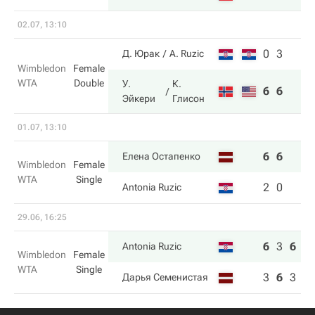
02.07, 13:10
0
3
Д. Юрак
A. Ruzic
Wimbledon
Female
WTA
Double
У.
К.
6
6
Эйкери
Глисон
01.07, 13:10
6
6
Елена Остапенко
Wimbledon
Female
WTA
Single
2
0
Antonia Ruzic
29.06, 16:25
6
3
6
Antonia Ruzic
Wimbledon
Female
WTA
Single
3
6
3
Дарья Семенистая