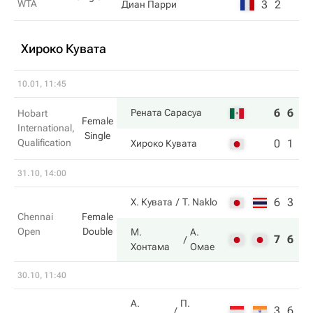
WTA
3
2
Диан Парри
Хироко Кувата
10.01, 11:45
6
6
Рената Сарасуа
Hobart
Female
International,
Single
Qualification
0
1
Хироко Кувата
31.10, 14:00
6
3
Х. Кувата
T. Naklo
Chennai
Female
Open
Double
М.
А.
7
6
Хонтама
Омае
30.10, 11:40
A.
П.
3
6