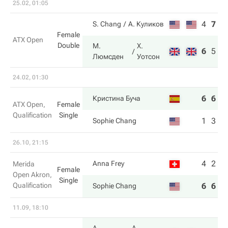
25.02, 01:05
4
7
5
S. Chang
А. Куликов
Female
ATX Open
Double
М.
Х.
6
5
1
Люмсден
Уотсон
24.02, 01:30
6
6
Кристина Буча
ATX Open,
Female
Qualification
Single
1
3
Sophie Chang
26.10, 21:15
4
2
Anna Frey
Merida
Female
Open Akron,
Single
Qualification
6
6
Sophie Chang
11.09, 18:10