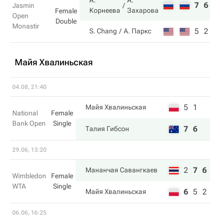
А.
А.
7
6
Jasmin
Корнеева
Захарова
Female
Open
Double
Monastir
5
2
S. Chang
А. Паркс
Майя Хвалиньская
04.08, 21:40
5
1
Майя Хвалиньская
National
Female
Bank Open
Single
7
6
Талия Гибсон
29.06, 13:20
2
7
6
Мананчая Савангкаев
Wimbledon
Female
WTA
Single
6
5
2
Майя Хвалиньская
06.06, 16:25