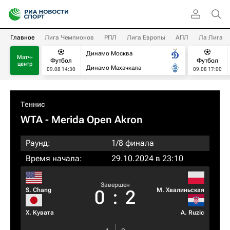
Главное
Лига Чемпионов
РПЛ
Лига Европы
АПЛ
Ла Лига
Динамо Москва
Матч-
Футбол
Футбол
центр
Динамо Махачкала
09.08 14:30
09.08 17:00
Теннис
WTA
- Merida Open Akron
Раунд:
1/8 финала
Время начала:
29.10.2024 в 23:10
Завершен
S. Chang
М. Хвалиньская
0
:
2
Х. Кувата
A. Ruzic