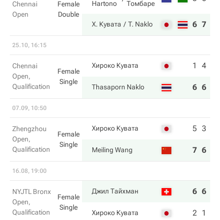
Hartono
Томбаре
Chennai
Female
Open
Double
6
7
Х. Кувата
T. Naklo
25.10, 16:15
1
4
Хироко Кувата
Chennai
Female
Open,
Single
Qualification
6
6
Thasaporn Naklo
07.09, 10:50
5
3
Хироко Кувата
Zhengzhou
Female
Open,
Single
Qualification
7
6
Meiling Wang
16.08, 19:00
6
6
Джил Тайхман
NYJTL Bronx
Female
Open,
Single
Qualification
2
1
Хироко Кувата