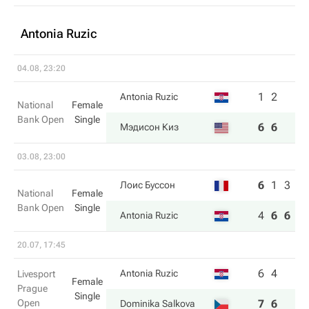
Antonia Ruzic
04.08, 23:20
1
2
Antonia Ruzic
National
Female
Bank Open
Single
6
6
Мэдисон Киз
03.08, 23:00
6
1
3
Лоис Буссон
National
Female
Bank Open
Single
4
6
6
Antonia Ruzic
20.07, 17:45
6
4
Antonia Ruzic
Livesport
Female
Prague
Single
Open
7
6
Dominika Salkova