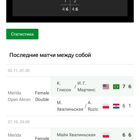
1
2
4
:
6
4
:
6
Статистика
Последние матчи между собой
02.11, 01:30
К.
И. Г.
7
6
Глисон
Мартинс
Merida
Female
Open Akron
Double
М.
A.
6
1
Хвалиньская
Ruzic
27.10, 20:00
6
6
Майя Хвалиньская
Merida
Female