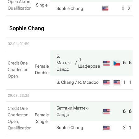
Open Akron,
Single
Qualification
0
2
Sophie Chang
Sophie Chang
02.04, 01:50
Б.
Л.
6
6
Маттек-
Credit One
Шафарова
Female
Сандс
Charleston
Double
Open
1
1
S. Chang
R. Mcadoo
29.03, 23:25
Беттани Маттек-
Credit One
6
6
Сандс
Charleston
Female
Open,
Single
3
1
Sophie Chang
Qualification