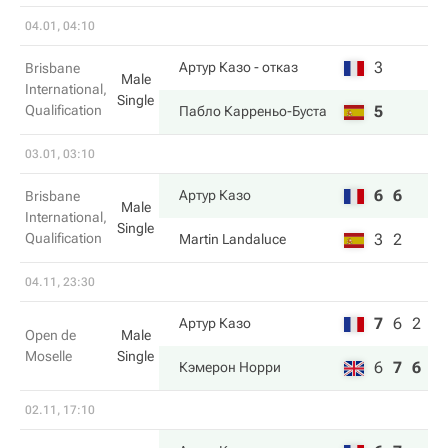
04.01, 04:10
3
Артур Казо
- отказ
Brisbane
Male
International,
Single
Qualification
5
Пабло Карреньо-Буста
03.01, 03:10
6
6
Артур Казо
Brisbane
Male
International,
Single
Qualification
3
2
Martin Landaluce
04.11, 23:30
7
6
2
Артур Казо
Open de
Male
Moselle
Single
6
7
6
Кэмерон Норри
02.11, 17:10