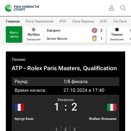
Главное
Лига Чемпионов
РПЛ
Лига Европы
АПЛ
Ла Лига
2
Бавария
Матч-
Футбол
Теннис
центр
1
Астон Вилла
Завершен
Завершен
Теннис
ATP
- Rolex Paris Masters, Qualification
Раунд:
1/8 финала
Время начала:
27.10.2024 в 17:40
Завершен
1
:
2
Артур Казо
Фабио Фоньини
1
2
3