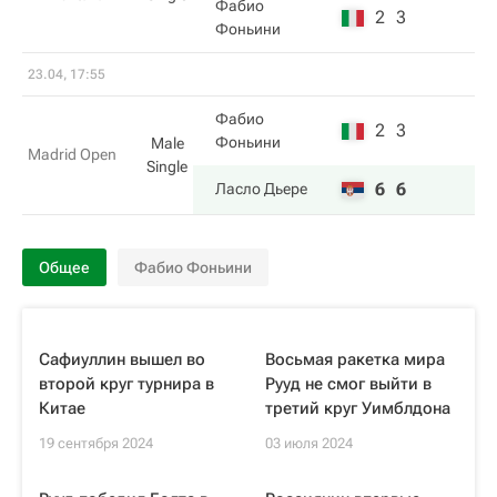
Фабио
2
3
Фоньини
23.04, 17:55
Фабио
2
3
Фоньини
Male
Madrid Open
Single
6
6
Ласло Дьере
Общее
Фабио Фоньини
Сафиуллин вышел во
Восьмая ракетка мира
второй круг турнира в
Рууд не смог выйти в
Китае
третий круг Уимблдона
19 сентября 2024
03 июля 2024