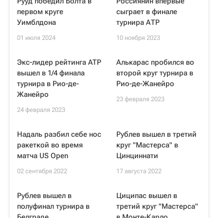
Рууд победил Болта в
Россиянин впервые
первом круге
сыграет в финале
Уимблдона
турнира АТР
01 июля 2024
10 ноября 2023
Экс-лидер рейтинга ATP
Алькарас пробился во
вышел в 1/4 финала
второй круг турнира в
турнира в Рио-де-
Рио-де-Жанейро
Жанейро
23 февраля 2023
24 февраля 2023
Надаль разбил себе нос
Рублев вышел в третий
ракеткой во время
круг "Мастерса" в
матча US Open
Цинциннати
02 сентября 2022
17 августа 2022
Рублев вышел в
Циципас вышел в
полуфинал турнира в
третий круг "Мастерса"
Белграде
в Монте-Карло