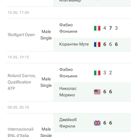
Альтмайер
10.06, 17:00
Фабио
4
7
3
Фоньини
Male
Stuttgart Open
Single
6
6
6
Корантен Муте
19.05, 19:15
Фабио
3
2
Roland Garros,
Фоньини
Male
Qualification
Single
ATP
Николас
6
6
Морено
08.05, 20:10
Джейкоб
6
6
Фирнли
Internazionali
Male
BNL d'Italia
Single