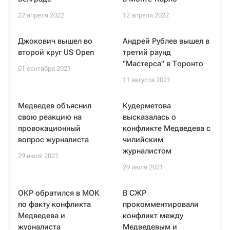
22 апреля 2022
12 апреля 2022
Джокович вышел во
Андрей Рублев вышел в
второй круг US Open
третий раунд
"Мастерса" в Торонто
01 сентября 2021
11 августа 2021
Медведев объяснил
Кудерметова
свою реакцию на
высказалась о
провокационный
конфликте Медведева с
вопрос журналиста
чилийским
журналистом
29 июля 2021
29 июля 2021
ОКР обратился в МОК
В СЖР
по факту конфликта
прокомментировали
Медведева и
конфликт между
журналиста
Медведевым и