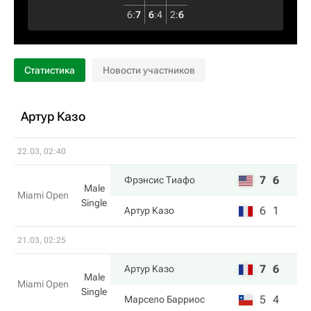
6
:
7
6
:
4
2
:
6
Статистика
Новости участников
Артур Казо
22.03, 02:40
7
6
Фрэнсис Тиафо
Male
Miami Open
Single
6
1
Артур Казо
21.03, 02:25
7
6
Артур Казо
Male
Miami Open
Single
5
4
Марсело Барриос