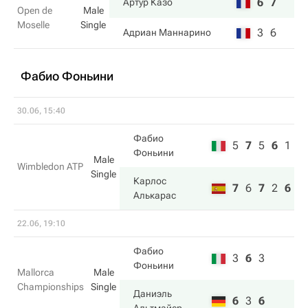
6
7
Артур Казо
Open de
Male
Moselle
Single
3
6
Адриан Маннарино
Фабио Фоньини
30.06, 15:40
Фабио
5
7
5
6
1
Фоньини
Male
Wimbledon ATP
Single
Карлос
7
6
7
2
6
Алькарас
22.06, 19:10
Фабио
3
6
3
Фоньини
Mallorca
Male
Championships
Single
Даниэль
6
3
6