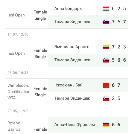
6
7
5
Анна Бондарь
Female
Iasi Open
Single
7
6
7
Тамара Зиданшек
14.07, 12:10
7
2
3
Эмилиана Аранго
Female
Iasi Open
Single
5
6
6
Тамара Зиданшек
23.06, 16:35
6
7
Чжосюань Бай
Wimbledon,
Female
Qualification
Single
WTA
2
5
Тамара Зиданшек
20.05, 11:05
Roland
6
6
Анна-Лена Фридзам
Garros,
Female