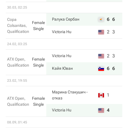
30.03, 02:25
6
6
Ралука Сербан
Copa
Female
Colsanitas,
Single
Qualification
2
3
Victoria Hu
24.02, 03:25
2
3
Victoria Hu
ATX Open,
Female
Qualification
Single
6
6
Кайя Юван
23.02, 19:55
Марина Стакушич
-
1
отказ
ATX Open,
Female
Qualification
Single
4
Victoria Hu
08.09, 01:45