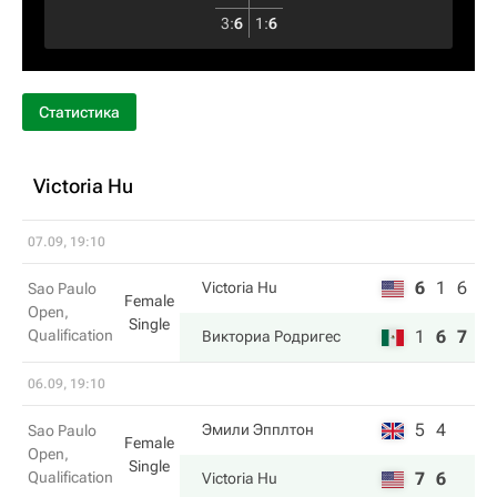
3
:
6
1
:
6
Статистика
Victoria Hu
07.09, 19:10
6
1
6
Victoria Hu
Sao Paulo
Female
Open,
Single
Qualification
1
6
7
Викториа Родригес
06.09, 19:10
5
4
Эмили Эпплтон
Sao Paulo
Female
Open,
Single
Qualification
7
6
Victoria Hu