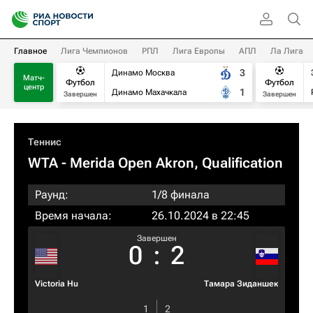
Главное
Лига Чемпионов
РПЛ
Лига Европы
АПЛ
Ла Лига
3
Динамо Москва
Матч-
Футбол
Футбол
центр
1
Динамо Махачкала
Завершен
Завершен
Теннис
WTA
- Merida Open Akron, Qualification
Раунд:
1/8 финала
Время начала:
26.10.2024 в 22:45
Завершен
0
:
2
Victoria Hu
Тамара Зиданшек
1
2