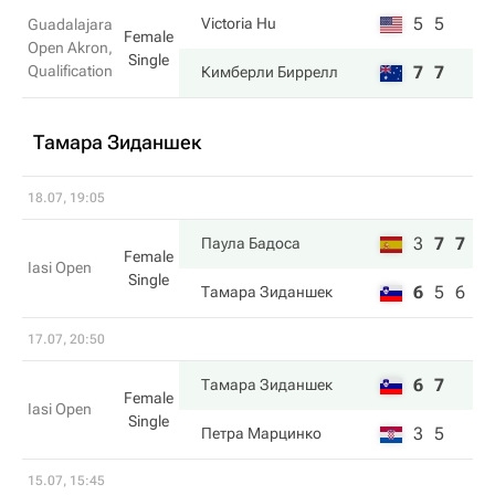
5
5
Victoria Hu
Guadalajara
Female
Open Akron,
Single
Qualification
7
7
Кимберли Биррелл
Тамара Зиданшек
18.07, 19:05
3
7
7
Паула Бадоса
Female
Iasi Open
Single
6
5
6
Тамара Зиданшек
17.07, 20:50
6
7
Тамара Зиданшек
Female
Iasi Open
Single
3
5
Петра Марцинко
15.07, 15:45