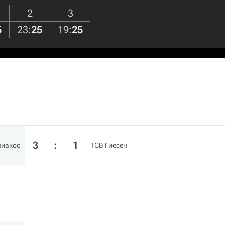
2
3
5
23
:
25
19
:
25
3
:
1
иакос
ТСВ Гиесен