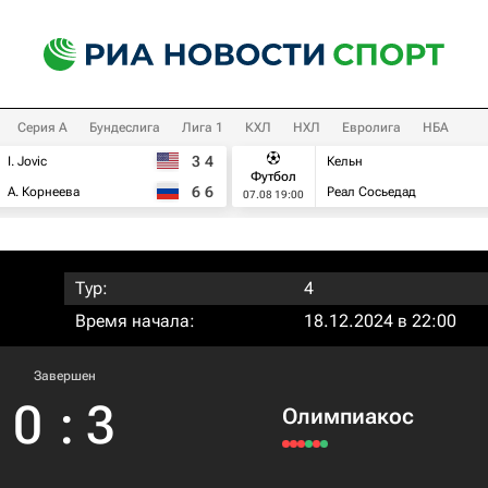
Серия А
Бундеслига
Лига 1
КХЛ
НХЛ
Евролига
НБА
3
4
I. Jovic
Кельн
Футбол
6
6
А. Корнеева
Реал Сосьедад
07.08 19:00
Тур:
4
Время начала:
18.12.2024 в 22:00
Завершен
0
:
3
Олимпиакос