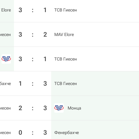
3
:
1
Elore
ТСВ Гиесен
3
:
2
иесен
MAV Elore
3
:
1
ТСВ Гиесен
1
:
3
бахче
ТСВ Гиесен
2
:
3
иесен
Монца
0
:
3
иесен
Фенербахче