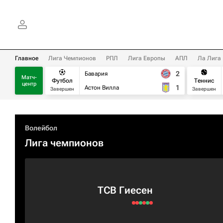
Главное
Лига Чемпионов
РПЛ
Лига Европы
АПЛ
Ла Лига
2
Бавария
Матч-
Футбол
Теннис
центр
1
Астон Вилла
Завершен
Завершен
Волейбол
Лига чемпионов
ТСВ Гиесен