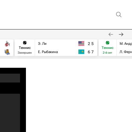
2
5
Э. Ли
М. Анд
Теннис
Теннис
6
7
Е. Рыбакина
Л. Фер
Завершен
2-й сет