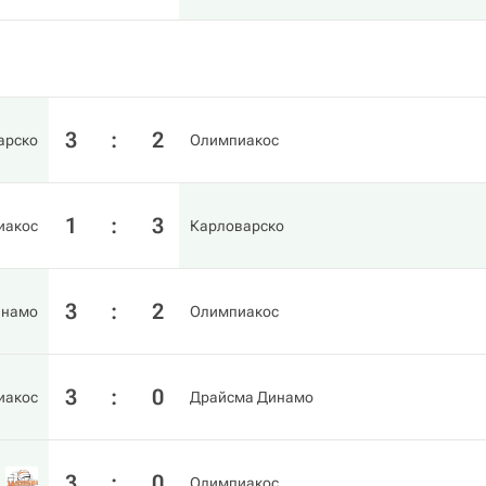
3
:
2
арско
Олимпиакос
1
:
3
иакос
Карловарско
3
:
2
инамо
Олимпиакос
3
:
0
иакос
Драйсма Динамо
3
:
0
Олимпиакос