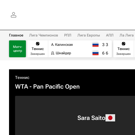
Главное
Лига Чемпионов
РПЛ
Лига Европы
АПЛ
Ла Лига
3
3
А. Калинская
Матч-
Теннис
Теннис
центр
6
6
Д. Шнайдер
Завершен
Завершен
Теннис
WTA
- Pan Pacific Open
Sara Saito