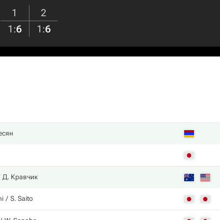
1
2
1
:
6
1
:
6
есян
Д. Кравчик
i
S. Saito