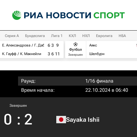
Серия А
Бундеслига
Лига 1
КХЛ
НХЛ
Евролига
НБА
6
3
9
Е. Александрова
Г. Дабровски
Аякс
Футбол
3
6
11
К. Гауфф
К. Макнейли
Шелбурн
Завершен
Раунд:
1/16 финала
Время начала:
22.10.2024 в 06:40
Завершен
0
:
2
Sayaka Ishii