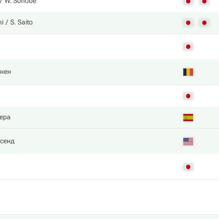
W. Sonobe
i
S. Saito
ннен
ера
нсенд