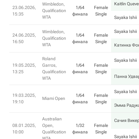
Kaitlin Quev
Wimbledon,
23.06.2026,
1/64
Female
Qualification
15:35
финала
Single
WTA
Sayaka Ishii
Sayaka Ishii
Wimbledon,
24.06.2025,
1/64
Female
Qualification
16:50
финала
Single
WTA
Катинка Фо
Roland
Sayaka Ishii
19.05.2025,
Garros,
1/64
Female
13:25
Qualification
финала
Single
Панна Удва
WTA
Sayaka Ishii
19.03.2025,
1/64
Female
Miami Open
19:10
финала
Single
Эмма Радук
Australian
Сачия Вике
08.01.2025,
Open,
1/32
Female
10:00
Qualification
финала
Single
Sayaka Ishii
WTA