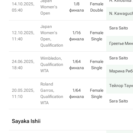
H. Kinoshita
Japan
14.10.2025,
1/8
Female
Women's
05:40
финала
Double
Open
N. Kawaguch
Japan
Sara Saito
12.10.2025,
Women's
1/16
Female
11:40
Open,
финала
Single
Греетье Ми
Qualification
Sara Saito
Wimbledon,
24.06.2025,
1/64
Female
Qualification
18:40
финала
Single
WTA
Марина Риб
Roland
Тейлор Тау
20.05.2025,
Garros,
1/64
Female
11:10
Qualification
финала
Single
Sara Saito
WTA
Sayaka Ishii