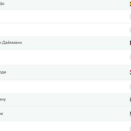
edo
н Дайхманн
рди
ану
ри