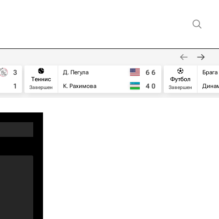
3
6
6
Д. Пегула
Брага
Теннис
Футбол
1
4
0
К. Рахимова
Дина
Завершен
Завершен