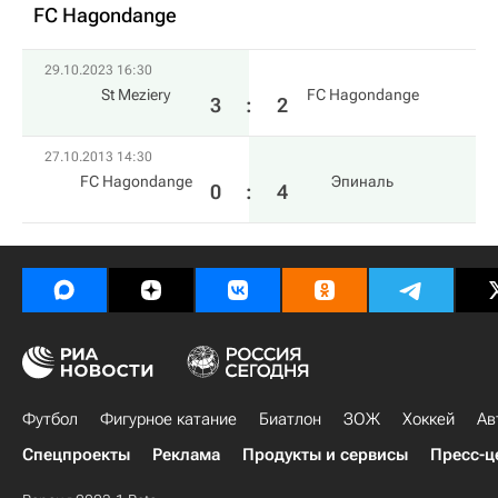
FC Hagondange
29.10.2023 16:30
St Meziery
FC Hagondange
3
:
2
27.10.2013 14:30
FC Hagondange
Эпиналь
0
:
4
Футбол
Фигурное катание
Биатлон
ЗОЖ
Хоккей
Ав
Спецпроекты
Реклама
Продукты и сервисы
Пресс-ц