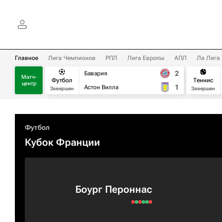
Главное
Лига Чемпионов
РПЛ
Лига Европы
АПЛ
Ла Лига
2
Бавария
Матч-
Футбол
Теннис
центр
1
Астон Вилла
Завершен
Завершен
Футбол
Кубок Франции
Боург Пероннас