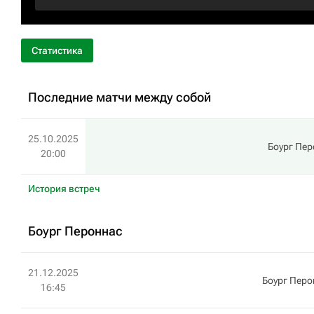
Статистика
Последние матчи между собой
25.10.2025
Боург Пе
20:00
История встреч
Боург Пероннас
21.12.2025
Боург Перо
16:45