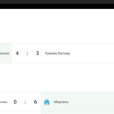
4
:
3
роннас
Румийи Вальер
0
:
6
ннас
Марсель