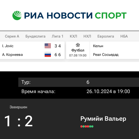
Серия А
Бундеслига
Лига 1
КХЛ
НХЛ
Евролига
НБА
3
4
I. Jovic
Кельн
Футбол
6
6
А. Корнеева
Реал Сосьедад
07.08 19:00
Тур:
6
Время начала:
26.10.2024 в 19:00
Завершен
1
:
2
Румийи Вальер