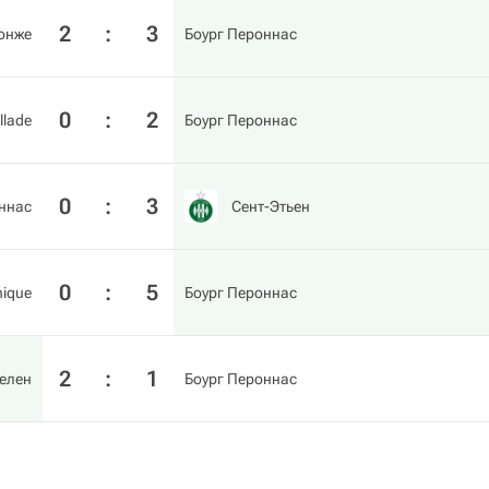
2
:
3
онже
Боург Пероннас
0
:
2
llade
Боург Пероннас
0
:
3
ннас
Сент-Этьен
0
:
5
nique
Боург Пероннас
2
:
1
елен
Боург Пероннас