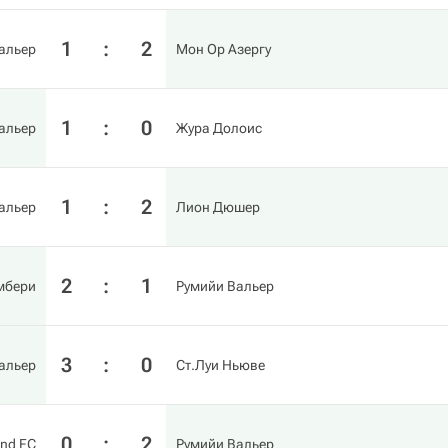
1
:
2
альер
Мон Ор Азергу
1
:
0
альер
Жура Долоис
1
:
2
альер
Лион Дюшер
2
:
1
мбери
Румийи Вальер
3
:
0
альер
Ст.Луи Ньюве
0
:
2
and FC
Румийи Вальер