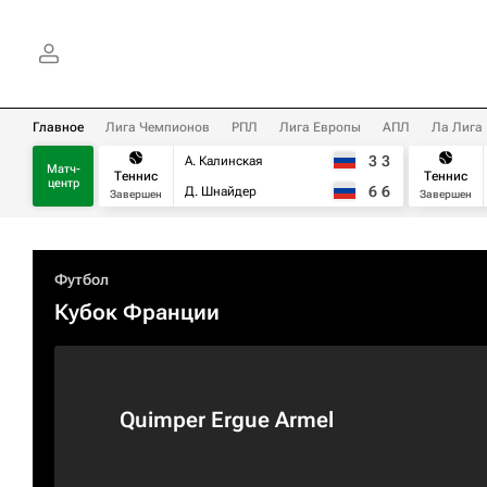
Главное
Лига Чемпионов
РПЛ
Лига Европы
АПЛ
Ла Лига
3
3
А. Калинская
Матч-
Теннис
Теннис
центр
6
6
Д. Шнайдер
Завершен
Завершен
Футбол
Кубок Франции
Quimper Ergue Armel