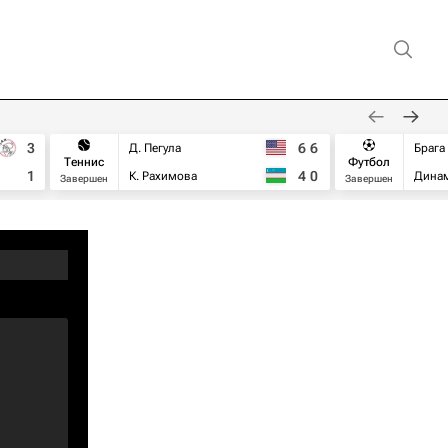
3
6
6
Д. Пегула
Брага
Теннис
Футбол
1
4
0
К. Рахимова
Дина
Завершен
Завершен