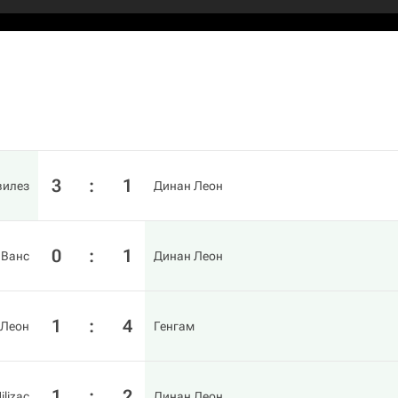
3
:
1
вилез
Динан Леон
0
:
1
Ванс
Динан Леон
1
:
4
 Леон
Генгам
1
:
2
ilizac
Динан Леон