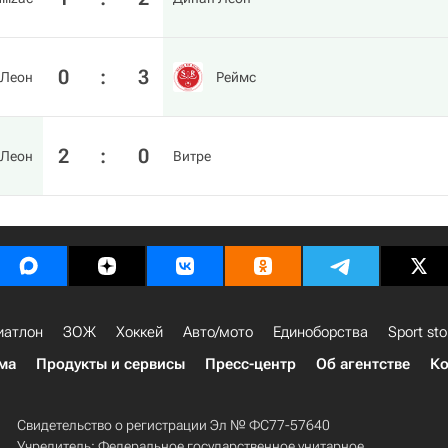
0
:
3
 Леон
Реймс
2
:
0
 Леон
Витре
иатлон
ЗОЖ
Хоккей
Авто/мото
Единоборства
Sport sto
ма
Продукты и сервисы
Пресс-центр
Об агентстве
Ко
Свидетельство о регистрации Эл № ФС77-57640
Учредитель: Федеральное государственное унитарное