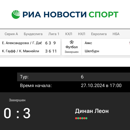
Серия А
Бундеслига
Лига 1
КХЛ
НХЛ
Евролига
НБА
6
3
9
Е. Александрова
Г. Дабровски
Аякс
Футбол
3
6
11
К. Гауфф
К. Макнейли
Шелбурн
Завершен
Тур:
6
Время начала:
27.10.2024 в 17:00
Завершен
0
:
3
Динан Леон