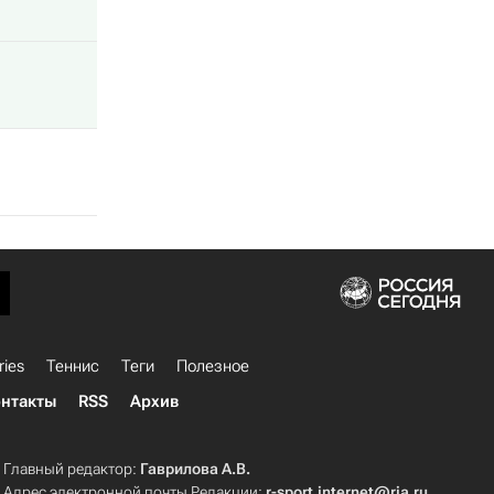
ries
Теннис
Теги
Полезное
нтакты
RSS
Архив
Главный редактор:
Гаврилова А.В.
Адрес электронной почты Редакции:
r-sport.internet@ria.ru