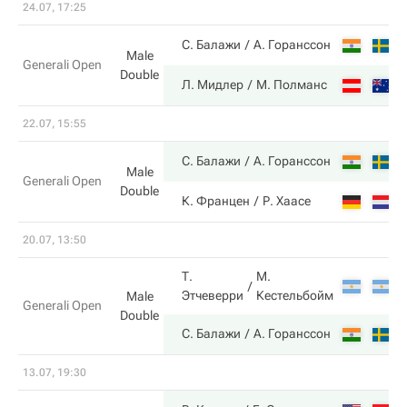
24.07, 17:25
С. Балажи
А. Горанссон
Male
Generali Open
Double
Л. Мидлер
М. Полманс
22.07, 15:55
С. Балажи
А. Горанссон
Male
Generali Open
Double
К. Францен
Р. Хаасе
20.07, 13:50
Т.
М.
Этчеверри
Кестельбойм
Male
Generali Open
Double
С. Балажи
А. Горанссон
13.07, 19:30