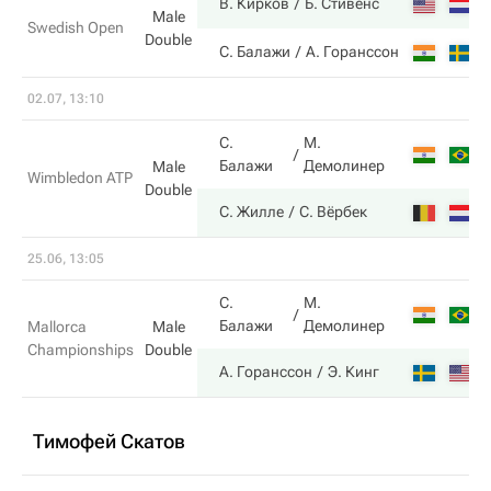
В. Кирков
Б. Стивенс
Male
Swedish Open
Double
С. Балажи
А. Горанссон
02.07, 13:10
С.
М.
Балажи
Демолинер
Male
Wimbledon ATP
Double
С. Жилле
С. Вёрбек
25.06, 13:05
С.
М.
Балажи
Демолинер
Mallorca
Male
Championships
Double
А. Горанссон
Э. Кинг
Тимофей Скатов