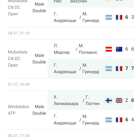
Mubadala
Нис
Васслен
Male
Citi DC
Double
Open
Г.
М.
6
3
8
Андреоцци
Гуинард
28.07, 21:10
Л.
М.
6
6
Mubadala
Мидлер
Полманс
Male
Citi DC
Double
Open
Г.
М.
7
7
Андреоцци
Гуинард
07.07, 16:40
Х.
Г.
2
6
7
Хелиоваара
Паттен
Wimbledon
Male
ATP
Double
Г.
М.
6
4
6
Андреоцци
Гуинард
06.07, 17:35