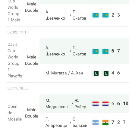
Cup
Male
World
Double
А.
Т.
Group
2
3
Шевченко
Скатов
1 Main
02.02, 11:15
Davis
А.
Т.
6
7
Cup
Шевченко
Скатов
World
Male
Group
Double
1
4
6
M. Murtaza
А. Хан
Playoffs
03.11, 18:55
М.
Ж.
6
6
10
Open
Мидделкоп
Ройер
Male
de
Double
Moselle
Г.
С.
7
2
7
Андреоцци
Балажи