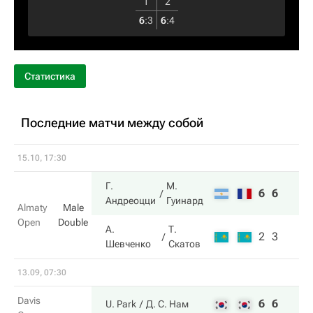
1
2
6
:
3
6
:
4
Статистика
Последние матчи между собой
15.10, 17:30
Г.
М.
6
6
Андреоцци
Гуинард
Almaty
Male
Open
Double
А.
Т.
2
3
Шевченко
Скатов
13.09, 07:30
Davis
6
6
U. Park
Д. С. Нам