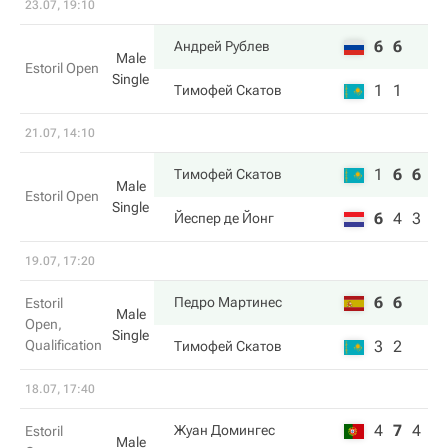
23.07, 19:10
6
6
Андрей Рублев
Male
Estoril Open
Single
1
1
Тимофей Скатов
21.07, 14:10
1
6
6
Тимофей Скатов
Male
Estoril Open
Single
6
4
3
Йеспер де Йонг
19.07, 17:20
6
6
Педро Мартинес
Estoril
Male
Open,
Single
Qualification
3
2
Тимофей Скатов
18.07, 17:40
4
7
4
Жуан Домингес
Estoril
Male