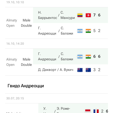
19.10, 10:10
Н.
С.
7
6
Баррьентос
Мансури
Almaty
Male
Open
Double
Г.
С.
5
2
Андреоцци
Балажи
16.10, 14:20
Г.
С.
6
6
Андреоцци
Балажи
Almaty
Male
Open
Double
3
2
Д. Дакворт
А. Вукич
Гвидо Андреоцци
30.07, 20:15
У.
Э. Роже-
2
6
1