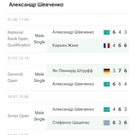
Александр Шевченко
01.08, 17:40
6
4
3
Александр Шевченко
National
Male
Bank Open,
Single
Qualification
4
6
6
Кирьян Жаке
21.07, 12:10
3
7
6
Ян-Леннард Штруфф
Generali
Male
Open
Single
6
6
4
Александр Шевченко
18.07, 15:00
4
6
3
Александр Шевченко
Male
Swiss Open
Single
6
3
6
Стефанос Циципас