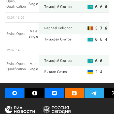
Open,
Single
Qualification
6
6
6
Тимофей Скатов
13.07, 16:00
3
7
6
Raphael Collignon
Male
Swiss Open
Single
6
6
4
Тимофей Скатов
12.07, 14:05
6
6
Тимофей Скатов
Swiss Open,
Male
Qualification
Single
2
4
Витали Сачко