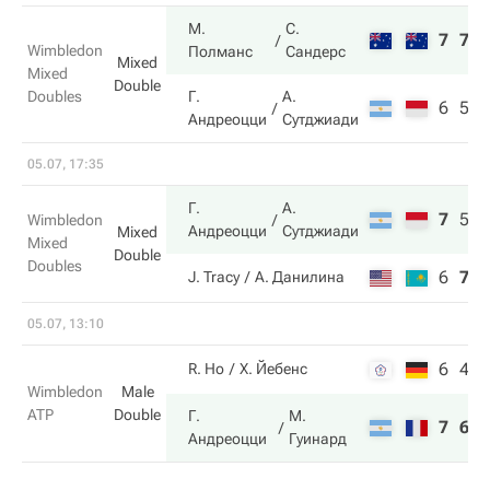
М.
С.
7
7
Wimbledon
Полманс
Сандерс
Mixed
Mixed
Double
Doubles
Г.
А.
6
5
Андреоцци
Сутджиади
05.07, 17:35
Г.
А.
7
5
6
Wimbledon
Андреоцци
Сутджиади
Mixed
Mixed
Double
Doubles
6
7
3
J. Tracy
А. Данилина
05.07, 13:10
6
4
R. Ho
Х. Йебенс
Wimbledon
Male
ATP
Double
Г.
М.
7
6
Андреоцци
Гуинард