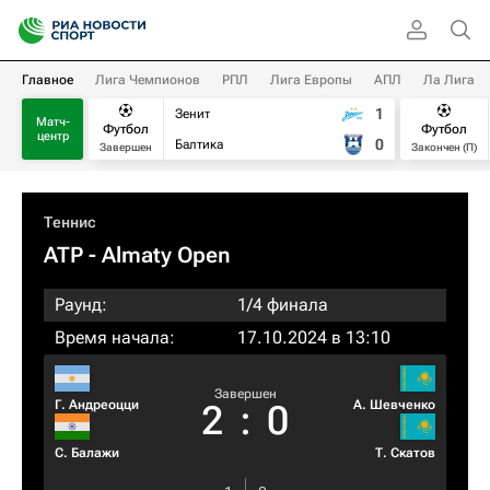
Главное
Лига Чемпионов
РПЛ
Лига Европы
АПЛ
Ла Лига
1
Зенит
Матч-
Футбол
Футбол
центр
0
Балтика
Завершен
Закончен (П)
Теннис
ATP
- Almaty Open
Раунд:
1/4 финала
Время начала:
17.10.2024 в 13:10
Завершен
Г. Андреоцци
А. Шевченко
2
:
0
С. Балажи
Т. Скатов