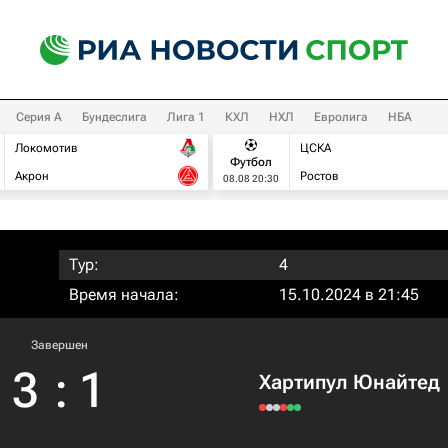
Серия А
Бундеслига
Лига 1
КХЛ
НХЛ
Евролига
НБА
Локомотив
ЦСКА
Футбол
Акрон
Ростов
08.08 20:30
Тур:
4
Время начала:
15.10.2024 в 21:45
Завершен
3
:
1
Хартипул Юнайтед