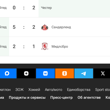
0
:
2
йтед
Честер
5
:
2
йтед
Сандерленд
2
:
1
йтед
Мидлсбро
иатлон
ЗОЖ
Хоккей
Авто/мото
Единоборства
Sport sto
ма
Продукты и сервисы
Пресс-центр
Об агентстве
Ко