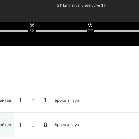
31‎’‎
Emmanuel Dieseruvwe
(П)
52‎’‎
72‎’‎
1
:
1
айтед
Брэкли Таун
1
:
0
айтед
Брэкли Таун