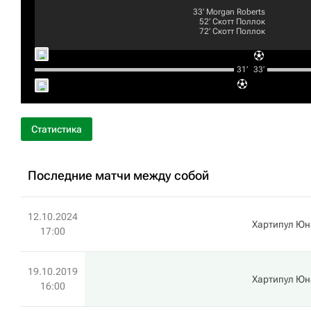
33‎’‎
Morgan Roberts
52‎’‎
Скотт Поллок
72‎’‎
Скотт Поллок
31‎’‎
33‎’‎
Статистика
Последние матчи между собой
12.10.2024
Хартипул Юн
17:00
19.10.2019
Хартипул Юн
16:00