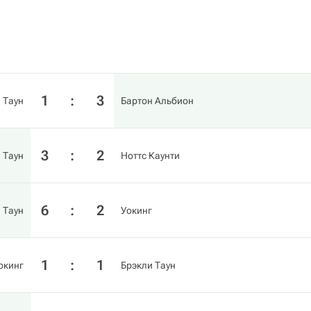
1
:
3
 Таун
Бартон Альбион
3
:
2
 Таун
Ноттс Каунти
6
:
2
 Таун
Уокинг
1
:
1
окинг
Брэкли Таун