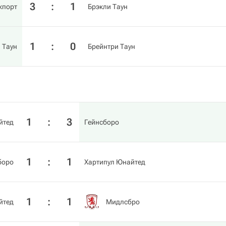
3
:
1
кпорт
Брэкли Таун
1
:
0
 Таун
Брейнтри Таун
1
:
3
йтед
Гейнсборо
1
:
1
боро
Хартипул Юнайтед
1
:
1
йтед
Мидлсбро