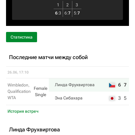
1
2
3
6
:
3
6
:
7
5
:
7
Статистика
Последние матчи между собой
26.06, 17:10
6
7
Линда Фрухвиртова
Wimbledon,
Female
Qualification
Single
WTA
3
5
Эна Сибахара
История встреч
Линда Фрухвиртова