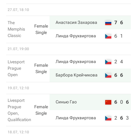
27.07, 18:10
7
6
Анастасия Захарова
The
Female
Memphis
Single
Classic
6
1
Линда Фрухвиртова
21.07, 19:00
2
4
Линда Фрухвиртова
Livesport
Female
Prague
Single
Open
6
6
Барбора Крейчикова
19.07, 12:10
Livesport
6
0
6
Синью Гао
Prague
Female
Open,
Single
2
6
3
Линда Фрухвиртова
Qualification
18.07, 12:10