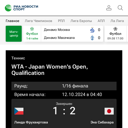
Главное
Лига Чемпионов
РПЛ
Лига Европы
АПЛ
Ла Лига
0
Динамо Москва
Матч-
Футбол
Футбол
центр
0
Динамо Махачкала
1-й тайм
09.08 17:00
Теннис
WTA
- Japan Women's Open,
Qualification
Раунд:
1/16 финала
Время начала:
12.10.2024 в 04:40
Завершен
1
:
2
Линда Фрухвиртова
Эна Сибахара