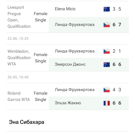
Livesport
3
5
Elena Micic
Prague
Female
Open,
Single
6
7
Линда Фрухвиртова
Qualification
23.06, 15:25
2
1
Линда Фрухвиртова
Wimbledon,
Female
Qualification
Single
WTA
6
6
Эмерсон Джонс
26.05, 16:40
4
3
Линда Фрухвиртова
Roland
Female
Garros WTA
Single
6
6
Эльза Жакмо
Эна Сибахара