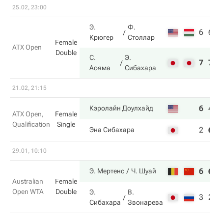
25.02, 23:00
Э.
Ф.
6
6
Крюгер
Столлар
Female
ATX Open
Double
С.
Э.
7
7
Аояма
Сибахара
21.02, 21:15
6
4
Кэролайн Доулхайд
ATX Open,
Female
Qualification
Single
2
6
Эна Сибахара
29.01, 10:10
6
6
Э. Мертенс
Ч. Шуай
Australian
Female
Open WTA
Double
Э.
В.
3
2
Сибахара
Звонарева