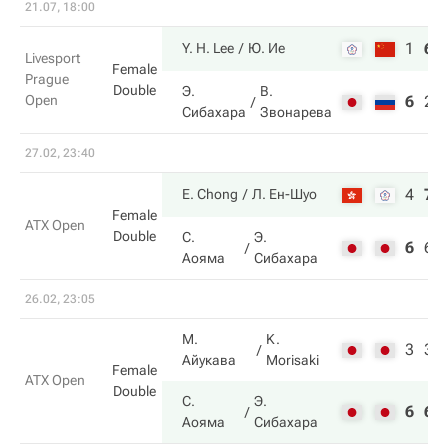
21.07, 18:00
1
6
Y. H. Lee
Ю. Ие
Livesport
Female
Prague
Double
Э.
В.
Open
6
2
Сибахара
Звонарева
27.02, 23:40
4
7
E. Chong
Л. Ен-Шуо
Female
ATX Open
Double
С.
Э.
6
6
Аояма
Сибахара
26.02, 23:05
М.
K.
3
3
Айукава
Morisaki
Female
ATX Open
Double
С.
Э.
6
6
Аояма
Сибахара