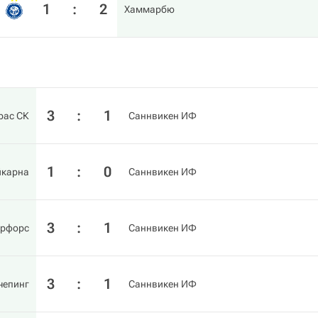
1
:
2
Хаммарбю
3
:
1
рас СК
Саннвикен ИФ
1
:
0
карна
Саннвикен ИФ
3
:
1
ерфорс
Саннвикен ИФ
3
:
1
чепинг
Саннвикен ИФ