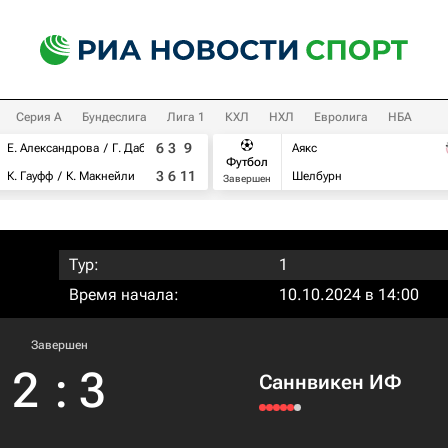
Серия А
Бундеслига
Лига 1
КХЛ
НХЛ
Евролига
НБА
6
3
9
Е. Александрова
Г. Дабровски
Аякс
Футбол
3
6
11
К. Гауфф
К. Макнейли
Шелбурн
Завершен
Тур:
1
Время начала:
10.10.2024 в 14:00
Завершен
2
:
3
Саннвикен ИФ