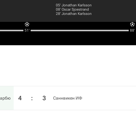
05‎’‎
Jonathan Karlsson
08‎’‎
Oscar Sjoestrand
28‎’‎
Jonathan Karlsson
51‎’‎
88‎’‎
4
:
3
арбю
Саннвикен ИФ