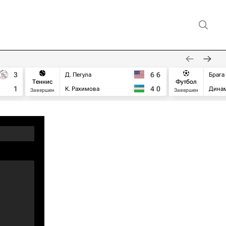
3
6
6
Д. Пегула
Брага
Теннис
Футбол
1
4
0
К. Рахимова
Дина
Завершен
Завершен