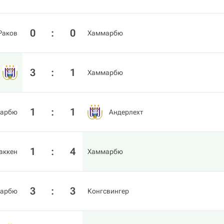
0
:
0
Раков
Хаммарбю
3
:
1
Хаммарбю
1
:
1
арбю
Андерлехт
1
:
4
аккен
Хаммарбю
3
:
3
арбю
Конгсвингер