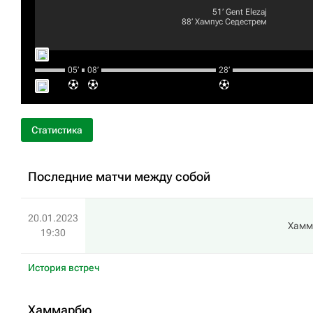
51‎’‎
Gent Elezaj
88‎’‎
Хампус Седестрем
05‎’‎
08‎’‎
28‎’‎
Статистика
Последние матчи между собой
20.01.2023
Хамм
19:30
История встреч
Хаммарбю