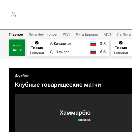
Главное
Лига Чемпионов
РПЛ
Лига Европы
АПЛ
Ла Лига
3
3
А. Калинская
Матч-
Теннис
Теннис
центр
6
6
Д. Шнайдер
Завершен
Завершен
Футбол
Клубные товарищеские матчи
Хаммарбю