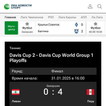
Главное
Лига Чемпионов
РПЛ
Лига Европы
АПЛ
Ла Лига
0
Крылья Советов
Матч-
Футбол
Футбол
центр
2
Балтика
Завершен
08.08 18:00
Теннис
Davis Cup 2 - Davis Cup World Group 1
Playoffs
Раунд:
Финал
Время начала:
31.01.2025 в 16:00
Завершен
0
:
4
Ливан
Перу