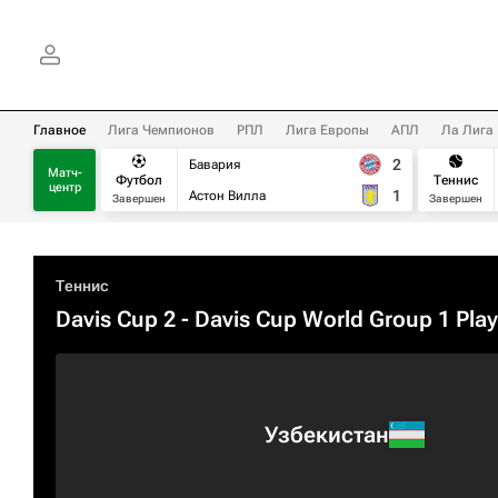
Главное
Лига Чемпионов
РПЛ
Лига Европы
АПЛ
Ла Лига
2
Бавария
Матч-
Футбол
Теннис
центр
1
Астон Вилла
Завершен
Завершен
Теннис
Davis Cup 2 - Davis Cup World Group 1 Play
Узбекистан