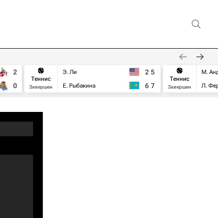
2
2
5
Э. Ли
М. Ан
Теннис
Теннис
0
6
7
Е. Рыбакина
Л. Фе
Завершен
Завершен