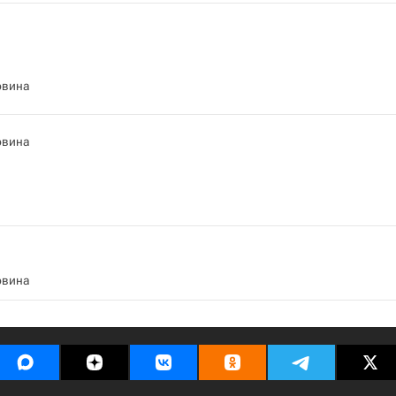
овина
овина
овина