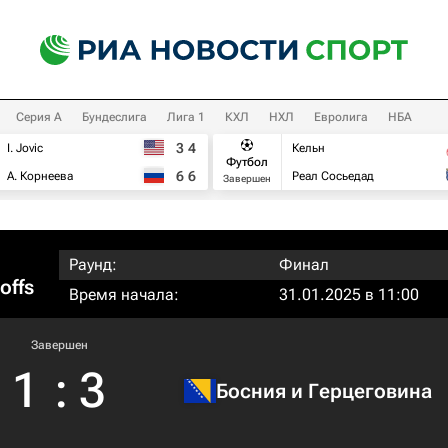
Серия А
Бундеслига
Лига 1
КХЛ
НХЛ
Евролига
НБА
3
4
I. Jovic
Кельн
Футбол
6
6
А. Корнеева
Реал Сосьедад
Завершен
Раунд:
Финал
offs
Время начала:
31.01.2025 в 11:00
Завершен
1
:
3
Босния и Герцеговина