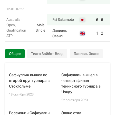
12.01, 07:55
6
6
Australian
Rei Sakamoto
Open,
Male
Qualification
Single
Даниэль
1
2
ATP
Эванс
Общее
Тиаго Зайбот-Вилд
Даниэль Эванс
Сафиуллин вышел во
Сафиуллин вышел в
второй круг турнира в
четвертьфинал
Стокгольме
теннисного турнира в
Чэнду
18 октября 2023
22 сентября 2023
Россиянин Сафиуллин
Эванс стал