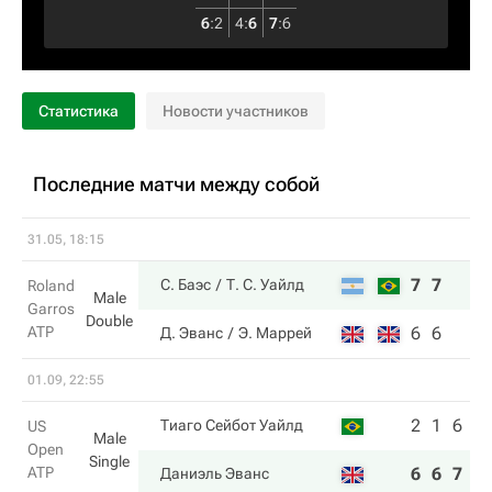
6
:
2
4
:
6
7
:
6
Статистика
Новости участников
Последние матчи между собой
31.05, 18:15
7
7
С. Баэс
Т. С. Уайлд
Roland
Male
Garros
Double
ATP
6
6
Д. Эванс
Э. Маррей
01.09, 22:55
2
1
6
Тиаго Сейбот Уайлд
US
Male
Open
Single
ATP
6
6
7
Даниэль Эванс