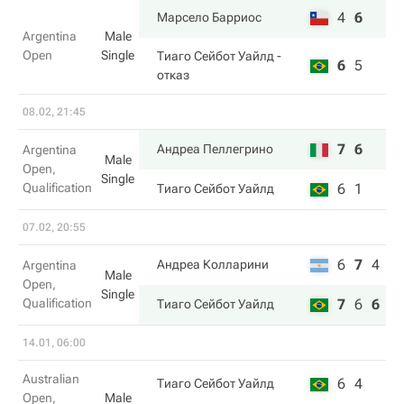
4
6
Марсело Барриос
Argentina
Male
Open
Single
Тиаго Сейбот Уайлд
-
6
5
отказ
08.02, 21:45
7
6
Андреа Пеллегрино
Argentina
Male
Open,
Single
Qualification
6
1
Тиаго Сейбот Уайлд
07.02, 20:55
6
7
4
Андреа Колларини
Argentina
Male
Open,
Single
Qualification
7
6
6
Тиаго Сейбот Уайлд
14.01, 06:00
Australian
6
4
Тиаго Сейбот Уайлд
Open,
Male