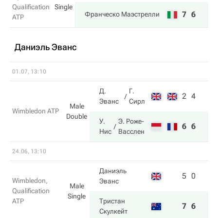
Qualification
Single
7
6
Франческо Маэстрелли
ATP
Даниэль Эванс
01.07, 13:10
Д.
Г.
2
4
Эванс
Сирл
Male
Wimbledon ATP
Double
У.
Э. Роже-
6
6
Нис
Васслен
24.06, 13:10
Даниэль
5
0
Wimbledon,
Эванс
Male
Qualification
Single
ATP
Тристан
7
6
Скулкейт