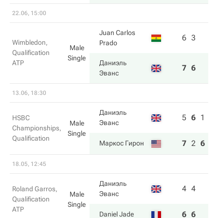
22.06, 15:00
Juan Carlos
6
3
Wimbledon,
Prado
Male
Qualification
Single
ATP
Даниэль
7
6
Эванс
13.06, 18:30
Даниэль
5
6
1
HSBC
Эванс
Male
Championships,
Single
Qualification
7
2
6
Маркос Гирон
18.05, 12:45
Даниэль
4
4
Roland Garros,
Эванс
Male
Qualification
Single
ATP
6
6
Daniel Jade