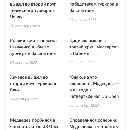
вышел во второй круг
победителем турнира в
теннисного турнира в
Вашингтоне
Чэнду
07 августа 2023
20 сентября 2023
Российский теннисист
Циципас вышел в
Шевченко выбыл с
третий круг "Мастерса"
турнира в Вашингтоне
в Париже
04 августа 2023
02 ноября 2022
Хачанов вышел во
"Знаю, на что
второй круг турнира в
способен": Медведев —
Вене
о выходе в
четвертьфинал US Open
24 октября 2022
06 сентября 2021
Медведев пробился в
Определился соперник
четвертьфинал US Open
Медведева в четвертом