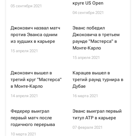
круге US Open
05 сентября 2021
04 сентября 2021
Джокович назвал матч
Эванс победил
против Эванса одним
Джоковича в третьем
из худших в карьере
раунде "Мастерса" в
Монте-Карло
15 апреля 2021
15 апреля 2021
Джокович вышел в
Карацев вышел в
третий круг "Мастерса"
третий раунд турнира в
в Монте-Карло
Дубае
14 апреля 2021
16 марта 2021
Федерер выиграл
Эванс выиграл первый
первый матч после
титул ATP в карьере
годичного перерыва
07 февраля 2021
10 марта 2021