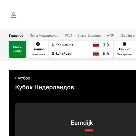
Главное
Лига Чемпионов
РПЛ
Лига Европы
АПЛ
Ла Лига
3
3
А. Калинская
Матч-
Теннис
Теннис
центр
6
6
Д. Шнайдер
Завершен
Завершен
Футбол
Кубок Нидерландов
Eemdijk