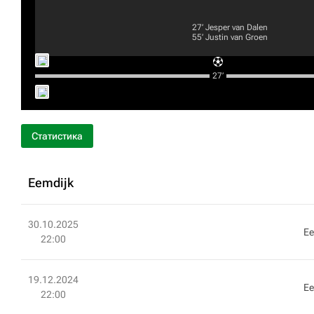
27‎’‎
Jesper van Dalen
55‎’‎
Justin van Groen
27‎’‎
Статистика
Eemdijk
30.10.2025
Ee
22:00
19.12.2024
Ee
22:00