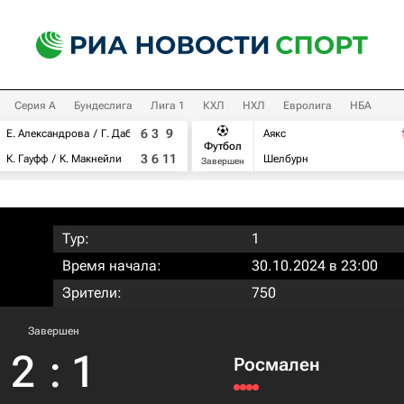
Серия А
Бундеслига
Лига 1
КХЛ
НХЛ
Евролига
НБА
6
3
9
Е. Александрова
Г. Дабровски
Аякс
Футбол
3
6
11
К. Гауфф
К. Макнейли
Шелбурн
Завершен
Тур:
1
Время начала:
30.10.2024 в 23:00
Зрители:
750
Завершен
2
:
1
Росмален