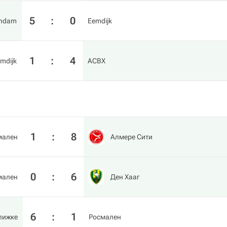
5
:
0
endam
Eemdijk
1
:
4
mdijk
АСВХ
1
:
8
мален
Алмере Сити
0
:
6
мален
Ден Хааг
6
:
1
лижке
Росмален