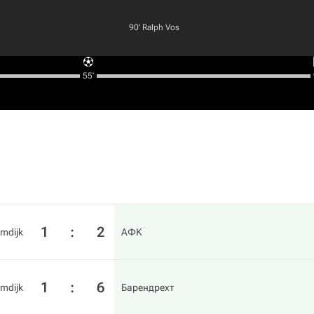
90‎’‎
Ralph Vos
55‎’‎
1
:
2
mdijk
АФK
1
:
6
mdijk
Барендрехт