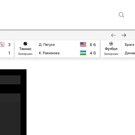
3
6
6
Д. Пегула
Брага
Теннис
Футбол
1
4
0
К. Рахимова
Дина
Завершен
Завершен