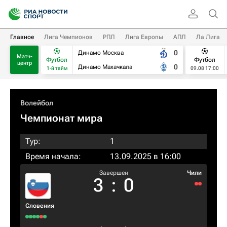
Главное
Лига Чемпионов
РПЛ
Лига Европы
АПЛ
Ла Лига
0
Динамо Москва
Матч-
Футбол
Футбол
центр
0
Динамо Махачкала
1-й тайм
09.08 17:00
Волейбол
Чемпионат мира
Тур:
1
Время начала:
13.09.2025 в 16:00
Завершен
Чили
3
:
0
Словения