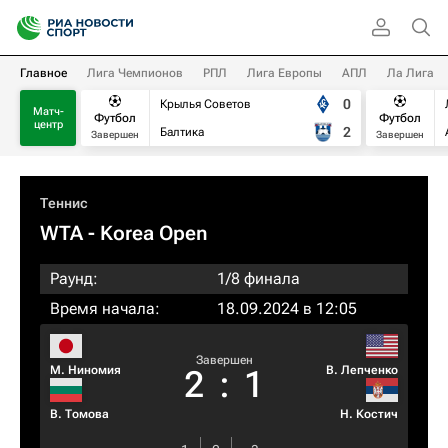
Главное
Лига Чемпионов
РПЛ
Лига Европы
АПЛ
Ла Лига
0
Крылья Советов
Матч-
Футбол
Футбол
центр
2
Балтика
Завершен
Завершен
Теннис
WTA
- Korea Open
Раунд:
1/8 финала
Время начала:
18.09.2024 в 12:05
Завершен
М. Ниномия
В. Лепченко
2
:
1
В. Томова
Н. Костич