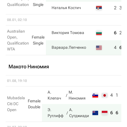
Qualification
Single
2
3
Наталья Костич
08.01, 02:10
Australian
6
2
Виктория Томова
Open,
Female
Qualification
Single
4
6
Варвара Лепченко
WTA
Макото Ниномия
01.08, 19:10
А.
М.
4
1
Mubadala
Клепач
Ниномия
Female
Citi DC
Double
Open
Э.
А.
6
6
Рутлифф
Сутджиади