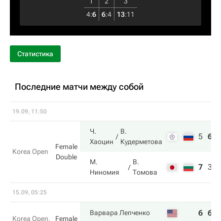
1
2
3
4
:
6
6
:
4
13
:
11
Статистика
Последние матчи между собой
19.09, 11:50
Ч.
В.
5
6
Хаоцин
Кудерметова
Female
Korea Open
Double
М.
В.
7
3
Ниномия
Томова
15.09, 05:25
6
6
Варвара Лепченко
Korea Open,
Female