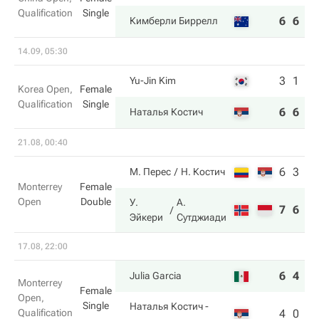
Qualification
Single
6
6
Кимберли Биррелл
14.09, 05:30
3
1
Yu-Jin Kim
Korea Open,
Female
Qualification
Single
6
6
Наталья Костич
21.08, 00:40
6
3
М. Перес
Н. Костич
Monterrey
Female
Open
Double
У.
А.
7
6
Эйкери
Сутджиади
17.08, 22:00
6
4
Julia Garcia
Monterrey
Female
Open,
Single
Наталья Костич
-
Qualification
4
0