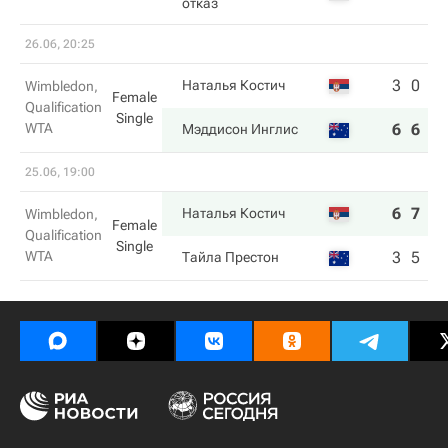
отказ
26.06, 20:25
3
0
Наталья Костич
Wimbledon,
Female
Qualification
Single
WTA
6
6
Мэддисон Инглис
25.06, 19:00
6
7
Наталья Костич
Wimbledon,
Female
Qualification
Single
WTA
3
5
Тайла Престон