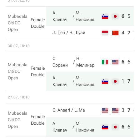
31.07, 22:10
А.
М.
6
5
10
Mubadala
Клепач
Ниномия
Female
Citi DC
Double
Open
4
7
7
J. Tjen
Ч. Шуай
30.07, 18:10
С.
Н.
6
6
10
Mubadala
Эррани
Меликар
Female
Citi DC
Double
Open
А.
М.
1
7
12
Клепач
Ниномия
27.07, 18:10
3
7
6
C. Ansari
L. Ma
Mubadala
Female
Citi DC
Double
А.
М.
Open
6
6
10
Клепач
Ниномия