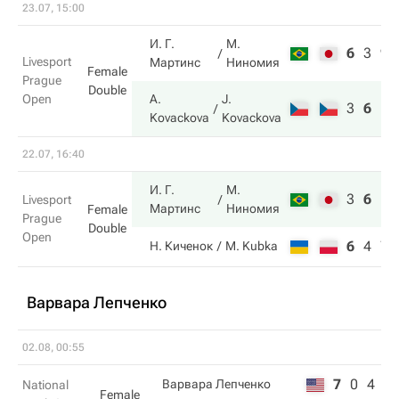
23.07, 15:00
И. Г.
М.
6
3
9
Livesport
Мартинс
Ниномия
Female
Prague
Double
Open
A.
J.
3
6
11
Kovackova
Kovackova
22.07, 16:40
И. Г.
М.
3
6
10
Livesport
Мартинс
Ниномия
Female
Prague
Double
Open
6
4
7
Н. Киченок
M. Kubka
Варвара Лепченко
02.08, 00:55
7
0
4
Варвара Лепченко
National
Female