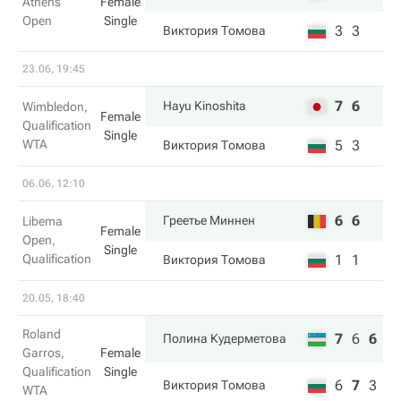
Athens
Female
Open
Single
3
3
Виктория Томова
23.06, 19:45
7
6
Hayu Kinoshita
Wimbledon,
Female
Qualification
Single
WTA
5
3
Виктория Томова
06.06, 12:10
6
6
Греетье Миннен
Libema
Female
Open,
Single
Qualification
1
1
Виктория Томова
20.05, 18:40
Roland
7
6
6
Полина Кудерметова
Garros,
Female
Qualification
Single
6
7
3
Виктория Томова
WTA