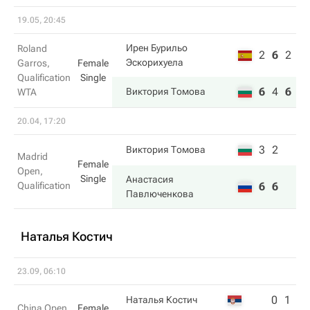
19.05, 20:45
Ирен Бурильо
Roland
2
6
2
Эскорихуела
Garros,
Female
Qualification
Single
6
4
6
Виктория Томова
WTA
20.04, 17:20
3
2
Виктория Томова
Madrid
Female
Open,
Single
Анастасия
Qualification
6
6
Павлюченкова
Наталья Костич
23.09, 06:10
0
1
Наталья Костич
China Open,
Female