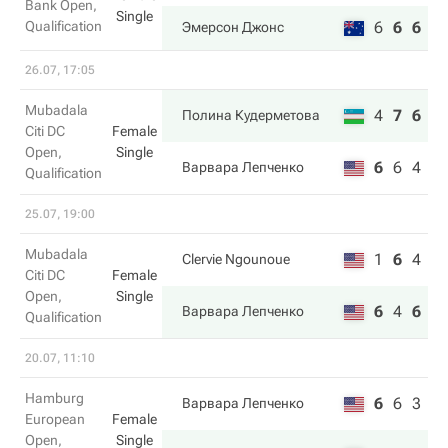
Bank Open,
Single
Qualification
6
6
6
Эмерсон Джонс
26.07, 17:05
Mubadala
4
7
6
Полина Кудерметова
Citi DC
Female
Open,
Single
6
6
4
Варвара Лепченко
Qualification
25.07, 19:00
Mubadala
1
6
4
Clervie Ngounoue
Citi DC
Female
Open,
Single
6
4
6
Варвара Лепченко
Qualification
20.07, 11:10
Hamburg
6
6
3
Варвара Лепченко
European
Female
Open,
Single