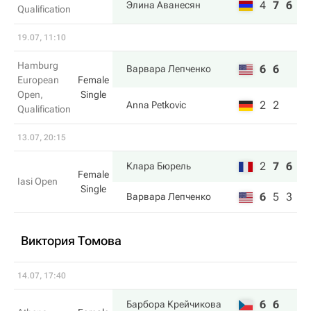
4
7
6
Элина Аванесян
Qualification
19.07, 11:10
Hamburg
6
6
Варвара Лепченко
European
Female
Open,
Single
2
2
Anna Petkovic
Qualification
13.07, 20:15
2
7
6
Клара Бюрель
Female
Iasi Open
Single
6
5
3
Варвара Лепченко
Виктория Томова
14.07, 17:40
6
6
Барбора Крейчикова