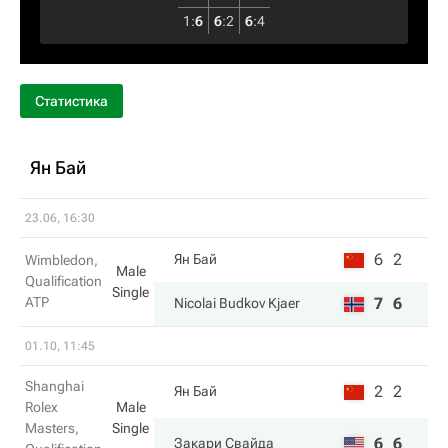
1
:
6
6
:
2
6
:
4
Статистика
Ян Бай
23.06, 16:30
6
2
Ян Бай
Wimbledon,
Male
Qualification
Single
ATP
7
6
Nicolai Budkov Kjaer
01.10, 11:45
Shanghai
2
2
Ян Бай
Rolex
Male
Masters,
Single
6
6
Закари Свайда