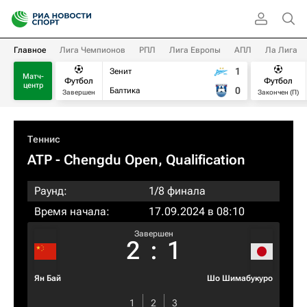
Главное
Лига Чемпионов
РПЛ
Лига Европы
АПЛ
Ла Лига
1
Зенит
Матч-
Футбол
Футбол
центр
0
Балтика
Завершен
Закончен (П)
Теннис
ATP
- Chengdu Open, Qualification
Раунд:
1/8 финала
Время начала:
17.09.2024 в 08:10
Завершен
2
:
1
Ян Бай
Шо Шимабукуро
1
2
3