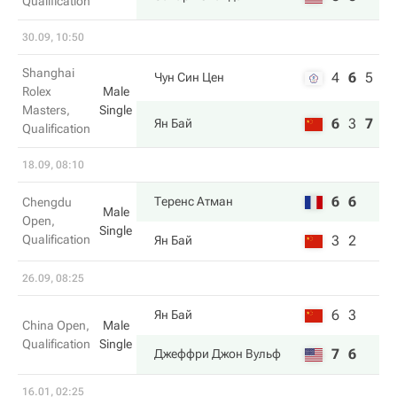
Qualification
30.09, 10:50
Shanghai
4
6
5
Чун Син Цен
Rolex
Male
Masters,
Single
6
3
7
Ян Бай
Qualification
18.09, 08:10
6
6
Теренс Атман
Chengdu
Male
Open,
Single
Qualification
3
2
Ян Бай
26.09, 08:25
6
3
Ян Бай
China Open,
Male
Qualification
Single
7
6
Джеффри Джон Вульф
16.01, 02:25