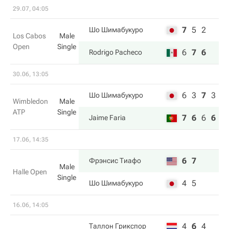
29.07, 04:05
7
5
2
Шо Шимабукуро
Los Cabos
Male
Open
Single
6
7
6
Rodrigo Pacheco
30.06, 13:05
6
3
7
3
Шо Шимабукуро
Wimbledon
Male
ATP
Single
7
6
6
6
Jaime Faria
17.06, 14:35
6
7
Фрэнсис Тиафо
Male
Halle Open
Single
4
5
Шо Шимабукуро
16.06, 14:05
4
6
4
Таллон Грикспор