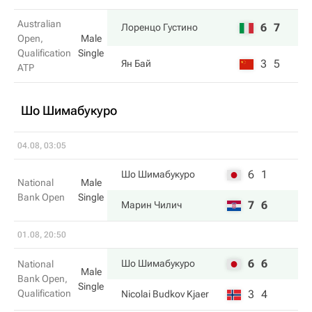
Australian
6
7
Лоренцо Густино
Open,
Male
Qualification
Single
3
5
Ян Бай
ATP
Шо Шимабукуро
04.08, 03:05
6
1
Шо Шимабукуро
National
Male
Bank Open
Single
7
6
Марин Чилич
01.08, 20:50
6
6
Шо Шимабукуро
National
Male
Bank Open,
Single
Qualification
3
4
Nicolai Budkov Kjaer