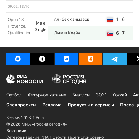
09.02, 13:10
1
6
Алибек Качмазов
Open 13
Male
Provence,
Single
Qualification
6
7
Лукаш Клейн
Футбол
Фигурное катание
Биатлон
ЗОЖ
Хоккей
Ав
Спецпроекты
Реклама
Продукты и сервисы
Пресс-ц
Версия 2023.1 Beta
© 2026 МИА «Россия сегодня»
Вакансии
Сетевое издание РИА Новости зарегистрировано