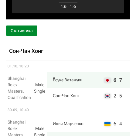
4
:
6
1
:
6
Статистика
Сон-Чан Хонг
01.10, 10:20
Shanghai
6
7
Ёсуке Ватануки
Rolex
Male
Masters,
Single
2
5
Сон-Чан Хонг
Qualification
30.09, 10:40
Shanghai
6
4
Илья Марченко
Rolex
Male
Masters,
Single