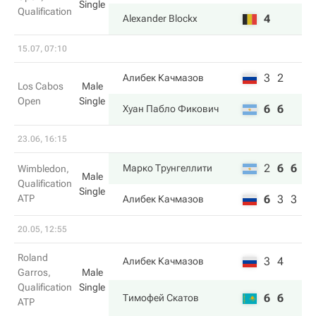
Single
Qualification
4
Alexander Blockx
15.07, 07:10
3
2
Алибек Качмазов
Los Cabos
Male
Open
Single
6
6
Хуан Пабло Фикович
23.06, 16:15
2
6
6
Марко Трунгеллити
Wimbledon,
Male
Qualification
Single
ATP
6
3
3
Алибек Качмазов
20.05, 12:55
Roland
3
4
Алибек Качмазов
Garros,
Male
Qualification
Single
6
6
Тимофей Скатов
ATP