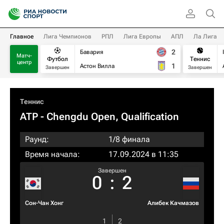
Главное
Лига Чемпионов
РПЛ
Лига Европы
АПЛ
Ла Лига
2
Бавария
Матч-
Футбол
Теннис
центр
1
Астон Вилла
Завершен
Завершен
Теннис
ATP
- Chengdu Open, Qualification
Раунд:
1/8 финала
Время начала:
17.09.2024 в 11:35
Завершен
0
:
2
Сон-Чан Хонг
Алибек Качмазов
1
2