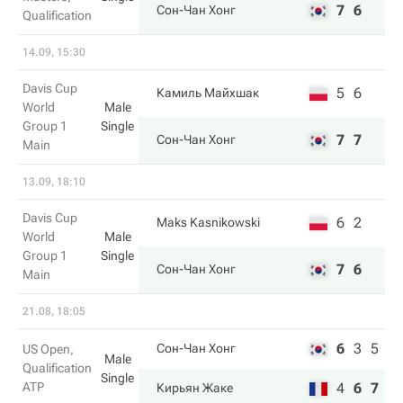
7
6
Сон-Чан Хонг
Qualification
14.09, 15:30
Davis Cup
5
6
Камиль Майхшак
World
Male
Group 1
Single
7
7
Сон-Чан Хонг
Main
13.09, 18:10
Davis Cup
6
2
Maks Kasnikowski
World
Male
Group 1
Single
7
6
Сон-Чан Хонг
Main
21.08, 18:05
6
3
5
Сон-Чан Хонг
US Open,
Male
Qualification
Single
ATP
4
6
7
Кирьян Жаке