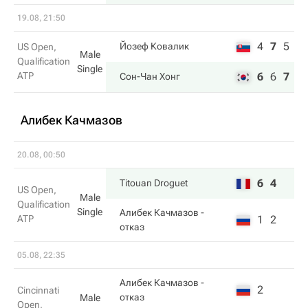
19.08, 21:50
4
7
5
Йозеф Ковалик
US Open,
Male
Qualification
Single
ATP
6
6
7
Сон-Чан Хонг
Алибек Качмазов
20.08, 00:50
6
4
Titouan Droguet
US Open,
Male
Qualification
Single
Алибек Качмазов
-
ATP
1
2
отказ
05.08, 22:35
Алибек Качмазов
-
2
Cincinnati
отказ
Male
Open,