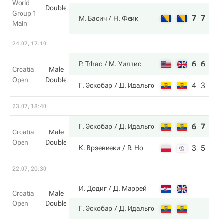
World
Double
Group 1
7
7
М. Басич
Н. Феик
Main
24.07, 17:10
6
6
P. Trhac
М. Уиллис
Croatia
Male
Open
Double
4
3
Г. Эскобар
Д. Идальго
23.07, 18:40
6
7
Г. Эскобар
Д. Идальго
Croatia
Male
Open
Double
3
5
К. Врзевиеки
R. Ho
22.07, 20:30
И. Додиг
Д. Маррей
Croatia
Male
Open
Double
Г. Эскобар
Д. Идальго