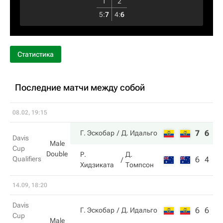
1
2
5
:
7
4
:
6
Статистика
Последние матчи между собой
08.02, 19:15
7
6
Г. Эскобар
Д. Идальго
Davis
Male
Cup
Double
Р.
Д.
Qualifiers
6
4
Хидзиката
Томпсон
14.09, 18:20
Davis
6
6
Г. Эскобар
Д. Идальго
Cup
Male