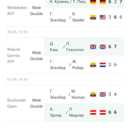
6
3
7
К. Кравиц
Т. Пюц
Wimbledon
Male
ATP
Double
Г.
R.
3
6
6
Эскобар
Stalder
26.05, 14:25
Д.
Л.
6
7
Roland
Кэш
Гласспол
Male
Garros
Double
ATP
Г.
Ж.
3
6
Эскобар
Ройер
01.04, 14:10
Г.
М.
3
4
Эскобар
Уиллис
Bucharest
Male
Open
Double
А.
Л.
6
6
Эрлер
Мидлер