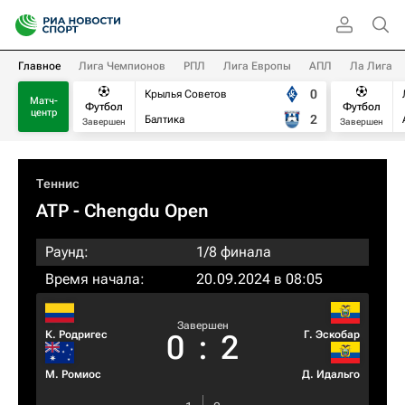
Главное
Лига Чемпионов
РПЛ
Лига Европы
АПЛ
Ла Лига
0
Крылья Советов
Матч-
Футбол
Футбол
центр
2
Балтика
Завершен
Завершен
Теннис
ATP
- Chengdu Open
Раунд:
1/8 финала
Время начала:
20.09.2024 в 08:05
Завершен
К. Родригес
Г. Эскобар
0
:
2
М. Ромиос
Д. Идальго