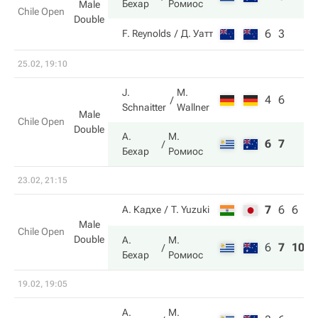
Бехар
Ромиос
Male
Chile Open
Double
6
3
F. Reynolds
Д. Уатт
25.02, 19:10
J.
M.
4
6
Schnaitter
Wallner
Male
Chile Open
Double
А.
М.
6
7
Бехар
Ромиос
23.02, 21:15
7
6
6
А. Кадхе
T. Yuzuki
Male
Chile Open
Double
А.
М.
6
7
10
Бехар
Ромиос
19.02, 19:05
А.
М.