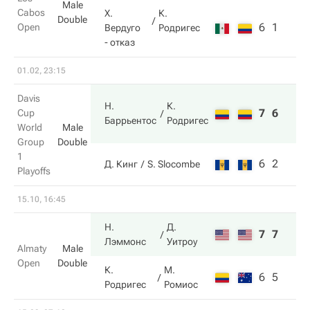
Male
Cabos
Х.
К.
Double
6
1
Open
Вердуго
Родригес
- отказ
01.02, 23:15
Davis
Н.
К.
7
6
Cup
Баррьентос
Родригес
World
Male
Group
Double
1
6
2
Д. Кинг
S. Slocombe
Playoffs
15.10, 16:45
Н.
Д.
7
7
Лэммонс
Уитроу
Almaty
Male
Open
Double
К.
М.
6
5
Родригес
Ромиос