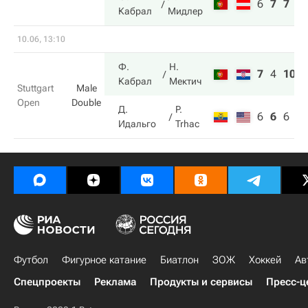
6
7
7
Кабрал
Мидлер
10.06, 13:10
Ф.
Н.
7
4
10
Кабрал
Мектич
Stuttgart
Male
Open
Double
Д.
P.
6
6
6
Идальго
Trhac
Футбол
Фигурное катание
Биатлон
ЗОЖ
Хоккей
Ав
Спецпроекты
Реклама
Продукты и сервисы
Пресс-ц