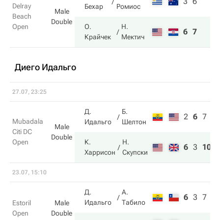
3
6
Delray
Бехар
Ромиос
Male
Beach
Double
Open
О.
Н.
6
7
Крайчек
Мектич
Диего Идальго
27.07, 23:25
Д.
Б.
2
6
7
Mubadala
Идальго
Шелтон
Male
Citi DC
Double
Open
К.
Н.
6
3
10
Харрисон
Скупски
23.07, 15:10
Д.
А.
6
3
7
Идальго
Табило
Estoril
Male
Open
Double