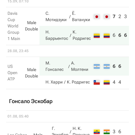
15.09, 07:10
Davis
С.
Ё.
7
2
3
Cup
Мотидзуки
Ватануки
Male
World
Double
Н.
К.
Group
6
6
6
Баррьентос
Родригес
1 Main
28.08, 23:45
М.
А.
6
6
US
Гонсалес
Молтени
Male
Open
Double
ATP
4
4
Н. Харри
К. Родригес
Гонсало Эскобар
01.08, 05:40
Г.
Н. К.
3
6
Эскобар
Поонача