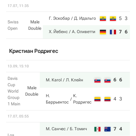
17.07, 11:35
5
3
Г. Эскобар
Д. Идальго
Swiss
Male
Open
Double
7
6
Х. Йебенс
А. Оливетти
Кристиан Родригес
13.09, 15:10
Davis
6
6
M. Karol
Л. Клейн
Cup
Male
World
Double
Н.
К.
Group
4
3
Баррьентос
Родригес
1 Main
17.07, 05:55
7
4
М. Санчес
Б. Томич
Los