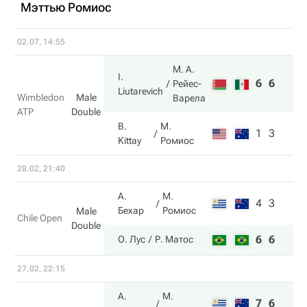
Мэттью Ромиос
02.07, 14:55
М. А.
I.
6
6
Рейес-
Liutarevich
Wimbledon
Male
Варела
ATP
Double
B.
М.
1
3
Kittay
Ромиос
28.02, 21:40
А.
М.
4
3
Бехар
Ромиос
Male
Chile Open
Double
6
6
О. Лус
Р. Матос
27.02, 22:15
А.
М.
7
6