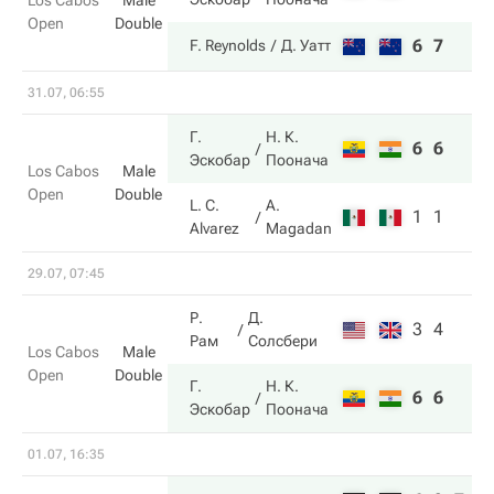
Los Cabos
Male
Open
Double
6
7
F. Reynolds
Д. Уатт
31.07, 06:55
Г.
Н. К.
6
6
Эскобар
Поонача
Los Cabos
Male
Open
Double
L. C.
A.
1
1
Alvarez
Magadan
29.07, 07:45
Р.
Д.
3
4
Рам
Солсбери
Los Cabos
Male
Open
Double
Г.
Н. К.
6
6
Эскобар
Поонача
01.07, 16:35