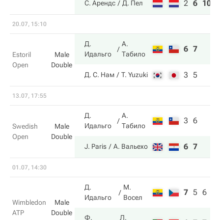
2
6
10
С. Арендс
Д. Пел
20.07, 15:10
Д.
А.
6
7
Идальго
Табило
Estoril
Male
Open
Double
3
5
Д. С. Нам
T. Yuzuki
13.07, 17:55
Д.
А.
3
6
Идальго
Табило
Swedish
Male
Open
Double
6
7
J. Paris
А. Вальехо
01.07, 14:30
Д.
М.
7
5
6
Идальго
Восел
Wimbledon
Male
ATP
Double
Ф.
Л.