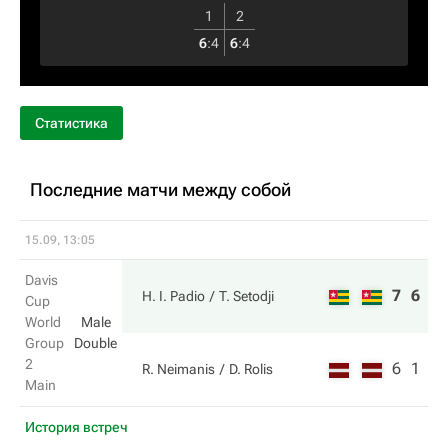
1
2
6
:
4
6
:
4
Статистика
Последние матчи между собой
15.09, 13:05
Davis
7
6
H. I. Padio
T. Setodji
Cup
World
Male
Group
Double
2
6
1
R. Neimanis
D. Rolis
Main
История встреч