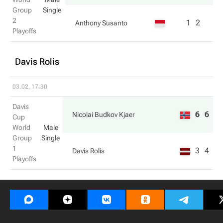
Group
Single
2
1
2
Anthony Susanto
Playoffs
Davis Rolis
03.02, 17:30
Davis
6
6
Nicolai Budkov Kjaer
Cup
World
Male
Group
Single
1
3
4
Davis Rolis
Playoffs