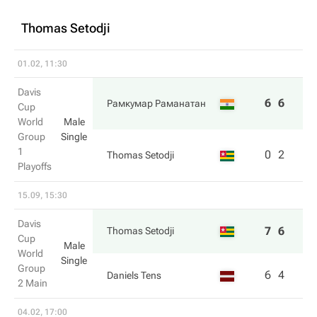
Thomas Setodji
01.02, 11:30
Davis
6
6
Рамкумар Раманатан
Cup
World
Male
Group
Single
1
0
2
Thomas Setodji
Playoffs
15.09, 15:30
Davis
7
6
Thomas Setodji
Cup
Male
World
Single
Group
6
4
Daniels Tens
2 Main
04.02, 17:00