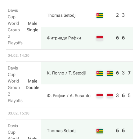
Davis
2
3
Thomas Setodji
Cup
World
Male
Group
Single
2
6
6
Фитриади Рифки
Playoffs
04.02, 14:20
Davis
6
3
7
К. Логло
T. Setodji
Cup
World
Male
Group
Double
2
3
6
5
Ф. Рифки
A. Susanto
Playoffs
03.02, 16:30
Davis
6
6
Thomas Setodji
Cup
World
Male