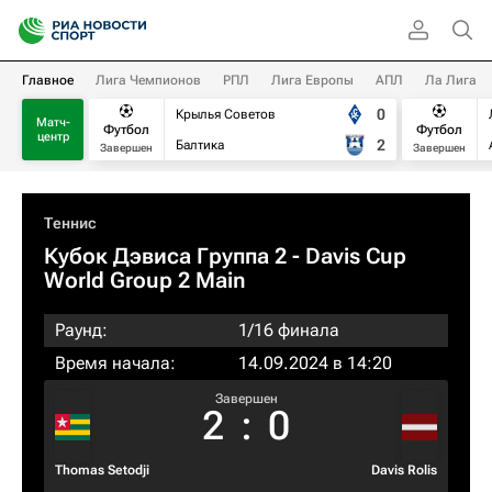
Главное
Лига Чемпионов
РПЛ
Лига Европы
АПЛ
Ла Лига
0
Крылья Советов
Матч-
Футбол
Футбол
центр
2
Балтика
Завершен
Завершен
Теннис
Кубок Дэвиса Группа 2 - Davis Cup
World Group 2 Main
Раунд:
1/16 финала
Время начала:
14.09.2024 в 14:20
Завершен
2
:
0
Thomas Setodji
Davis Rolis