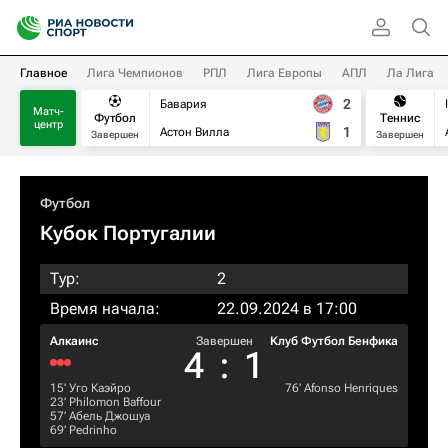
Главное
Лига Чемпионов
РПЛ
Лига Европы
АПЛ
Ла Лига
2
Бавария
Матч-
Футбол
Теннис
центр
1
Астон Вилла
Завершен
Завершен
Футбол
Кубок Португалии
Тур:
2
Время начала:
22.09.2024 в 17:00
Алкаинс
Завершен
Клуб Футбол Бенфика
4
:
1
15‎’‎
Уго Каэйро
76‎’‎
Afonso Henriques
23‎’‎
Philomon Baffour
57‎’‎
Абель Джошуа
69‎’‎
Pedrinho