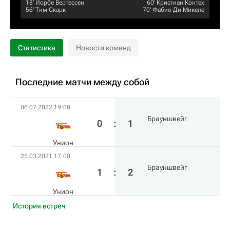
18‎’‎
Йорбе Вертессен
60‎’‎
Кристиан Контех
56‎’‎
Тим Скарк
70‎’‎
Фабио Ди Микеле
Статистика
Новости команд
Последние матчи между собой
06.07.2022 19:00
Брауншвейг
0
:
1
Унион
25.03.2021 17:00
Брауншвейг
1
:
2
Унион
История встреч