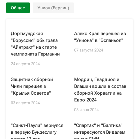
Общее
Унион (Берлин)
Дортмундская
Алекс Крал перешел из
"Боруссия" обыграла
"Униона" в "Эспаньол"
"Айнтрахт" на старте
07 августа 2024
чемпионата Германии
24 августа 2024
Защитник сборной
Модрич, Гвардиол и
Чили перешел в
Влашич вошли в состав
"Крылья Советов"
сборной Хорватии на
Евро-2024
03 августа 2024
08 июня 2024
"Санкт-Паули" вернулся
"Спартак" и "Балтика"
в первую Бундеслигу
интересуются Видалем,