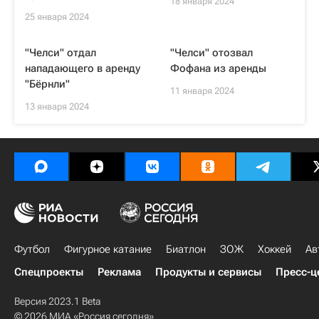
18 января 2024
25 января 2024
"Челси" отдал
"Челси" отозвал
нападающего в аренду
Фофана из аренды
"Бёрнли"
11 января 2024
13 января 2024
Футбол
Фигурное катание
Биатлон
ЗОЖ
Хоккей
Ав
Спецпроекты
Реклама
Продукты и сервисы
Пресс-ц
Версия 2023.1 Beta
© 2026 МИА «Россия сегодня»