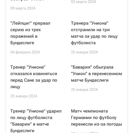
02 марта 2024
09 марта 2024
"Лейпциг" прервал
Тренера "Униона"
серию из трех
отстранили на три
поражений в
матча за удар по лицу
Бундеслиге
футболиста
04 февраля 2024
25 января 2024
Тренер "Униона"
"Бавария" обыграла
отказался извиняться
"Унион" в перенесенном
перед Сане за удар по
матче Бундеслиги
лицу
25 января 2024
25 января 2024
Тренер "Униона" ударил
Матч чемпионата
по лицу футболиста
Германии по футболу
"Баварии" в матче
перенесли из-за погоды
Бундеслиги