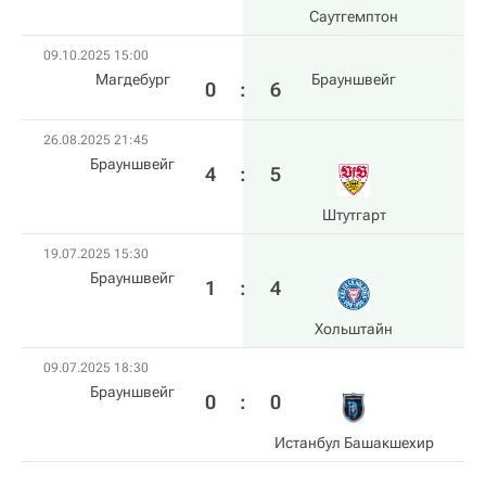
Саутгемптон
09.10.2025 15:00
Магдебург
Брауншвейг
0
:
6
26.08.2025 21:45
Брауншвейг
4
:
5
Штутгарт
19.07.2025 15:30
Брауншвейг
1
:
4
Хольштайн
09.07.2025 18:30
Брауншвейг
0
:
0
Истанбул Башакшехир