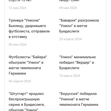
спустя 13 лет
пишут СМИ
12 мая 2024
09 мая 2024
Тренера "Униона"
"Бавария" разгромила
Бьелицу, ударившего
"Унион" в матче
футболиста, отправили
Бундеслиги
в отставку
20 апреля 2024
06 мая 2024
Футболисты "Байера"
"Унион" минимально
обыграли "Унион" в
победил "Вердер" в
матче чемпионата
Бундеслиги
Германии
16 марта 2024
06 апреля 2024
"Штутгарт" продлил
"Боруссия" победила
беспроигрышную
"Униона" в матче
серию в Бундеслиге,
чемпионата Германии
обыграв "Унион"