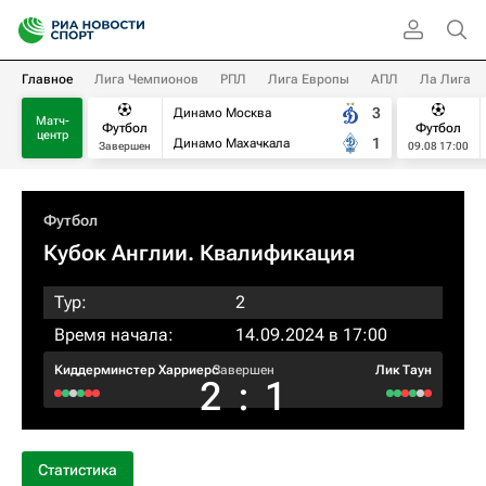
Главное
Лига Чемпионов
РПЛ
Лига Европы
АПЛ
Ла Лига
3
Динамо Москва
Матч-
Футбол
Футбол
центр
1
Динамо Махачкала
Завершен
09.08 17:00
Футбол
Кубок Англии. Квалификация
Тур:
2
Время начала:
14.09.2024 в 17:00
Киддерминстер Харриерс
Завершен
Лик Таун
2
:
1
Статистика