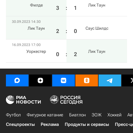
Филде
Лик Таун
3
:
1
30.09.2023 14:30
Лик Таун
Саус Шилдс
2
:
0
16.09.2023 17:00
Уоркестер
Лик Таун
0
:
2
Футбол
Фигурное катание
Биатлон
ЗОЖ
Хоккей
Ав
Спецпроекты
Реклама
Продукты и сервисы
Пресс-ц