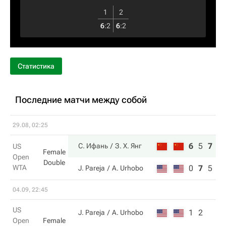
1
2
6
:
2
6
:
2
Статистика
Последние матчи между собой
29.08, 02:25
6
5
7
С. Ифань
З. Х. Янг
US
Female
Open
Double
WTA
0
7
5
J. Pareja
A. Urhobo
04.09, 22:45
US
1
2
J. Pareja
A. Urhobo
Open
Female