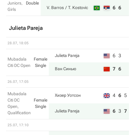
Juniors,
Double
6
6
V. Barros
T. Kostovic
Girls
Julieta Pareja
28.07, 18:05
6
3
Julieta Pareja
Mubadala
Female
Citi DC Open
Single
7
6
Ван Синью
26.07, 17:05
Mubadala
4
6
5
Хизер Уотсон
Citi DC
Female
Open,
Single
6
3
7
Julieta Pareja
Qualification
25.07, 17:10