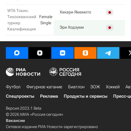
WTA Токио.
2
Хикари Ямамото
Тихоокеанский
Female
турнир.
Single
6
Эри Ходзуми
Квалификация
Футбол
Фигурное катание
Биатлон
ЗОЖ
Хоккей
Ав
Спецпроекты
Реклама
Продукты и сервисы
Пресс-ц
Версия 2023.1 Beta
© 2026 МИА «Россия сегодня»
Вакансии
Сетевое издание РИА Новости зарегистрировано