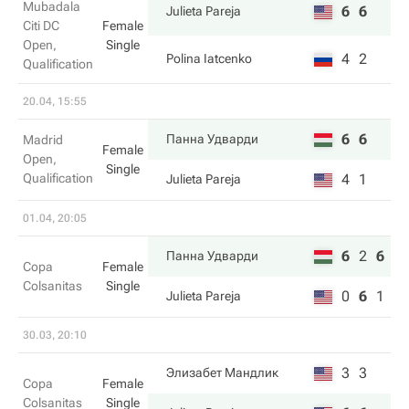
Mubadala
6
6
Julieta Pareja
Citi DC
Female
Open,
Single
4
2
Polina Iatcenko
Qualification
20.04, 15:55
6
6
Панна Удварди
Madrid
Female
Open,
Single
Qualification
4
1
Julieta Pareja
01.04, 20:05
6
2
6
Панна Удварди
Copa
Female
Colsanitas
Single
0
6
1
Julieta Pareja
30.03, 20:10
3
3
Элизабет Мандлик
Copa
Female
Colsanitas
Single