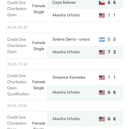
6
6
Сара Бейлек
Credit One
Female
Charleston
Single
Open
1
1
Akasha Urhobo
30.03, 20:30
5
0
Solana Sierra
- отказ
Credit One
Female
Charleston
Single
Open
7
3
Akasha Urhobo
29.03, 19:30
Credit One
1
1
Эльвина Калиева
Charleston
Female
Open,
Single
6
6
Akasha Urhobo
Qualification
28.03, 22:05
Credit One
6
6
Akasha Urhobo
Charleston
Female