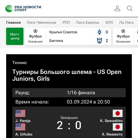
Главное
Лига Чемпионов
РПЛ
Лига Европы
АПЛ
Ла Лига
0
Крылья Советов
Матч-
Футбол
Футбол
центр
2
Балтика
Завершен
Завершен
Теннис
Турниры Большого шлема
- US Open
Juniors, Girls
Раунд:
1/16 финала
Время начала:
03.09.2024 в 20:50
Завершен
J. Pareja
K. Sawashiro
2
:
0
A. Urhobo
Х. Ямамото