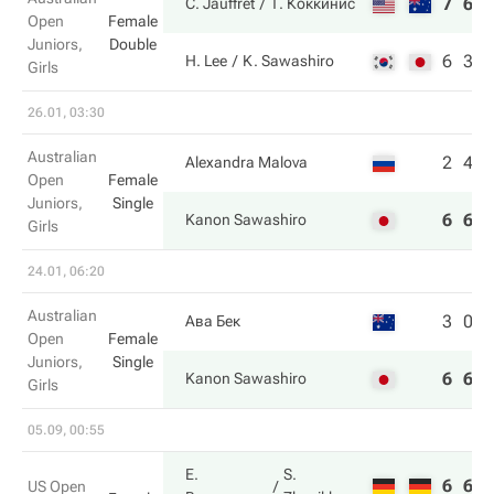
7
6
C. Jauffret
Т. Коккинис
Open
Female
Juniors,
Double
6
3
H. Lee
K. Sawashiro
Girls
26.01, 03:30
Australian
2
4
Alexandra Malova
Open
Female
Juniors,
Single
6
6
Kanon Sawashiro
Girls
24.01, 06:20
Australian
3
0
Ава Бек
Open
Female
Juniors,
Single
6
6
Kanon Sawashiro
Girls
05.09, 00:55
E.
S.
6
6
US Open