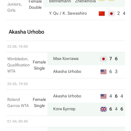
Bennemann
Zhenikhova
Female
Juniors,
Double
Girls
2
4
Y. Qu
K. Sawashiro
Akasha Urhobo
23.06, 18:00
7
6
Маи Хонтама
Wimbledon,
Female
Qualification
Single
WTA
6
3
Akasha Urhobo
25.05, 19:50
4
6
4
Akasha Urhobo
Roland
Female
Garros WTA
Single
6
4
6
Кэти Бултер
01.04, 00:40