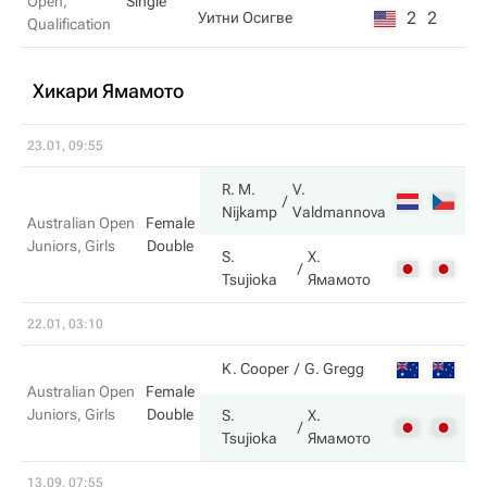
Open,
Single
2
2
Уитни Осигве
Qualification
Хикари Ямамото
23.01, 09:55
R. M.
V.
7
Nijkamp
Valdmannova
Australian Open
Female
Juniors, Girls
Double
S.
Х.
6
Tsujioka
Ямамото
22.01, 03:10
2
K. Cooper
G. Gregg
Australian Open
Female
Juniors, Girls
Double
S.
Х.
6
Tsujioka
Ямамото
13.09, 07:55