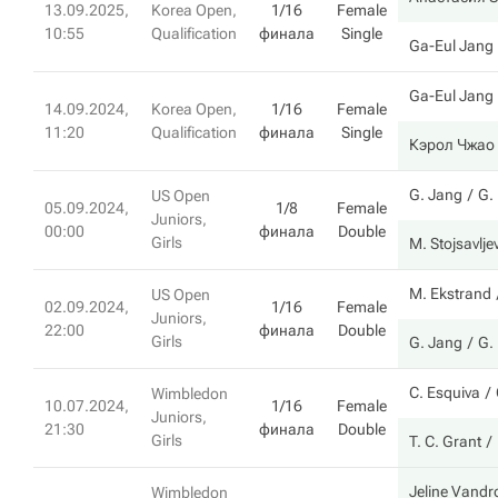
13.09.2025,
Korea Open,
1/16
Female
10:55
Qualification
финала
Single
Ga-Eul Jang
Ga-Eul Jang
14.09.2024,
Korea Open,
1/16
Female
11:20
Qualification
финала
Single
Кэрол Чжао
G. Jang
G.
US Open
05.09.2024,
1/8
Female
Juniors,
00:00
финала
Double
Girls
M. Stojsavlje
M. Ekstrand
US Open
02.09.2024,
1/16
Female
Juniors,
22:00
финала
Double
Girls
G. Jang
G.
C. Esquiva
Wimbledon
10.07.2024,
1/16
Female
Juniors,
21:30
финала
Double
Girls
T. C. Grant
Jeline Vand
Wimbledon