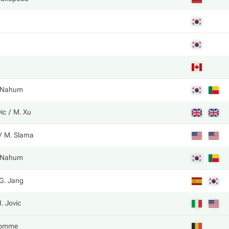
 Nahum
vic
M. Xu
M. Slama
 Nahum
G. Jang
I. Jovic
romme