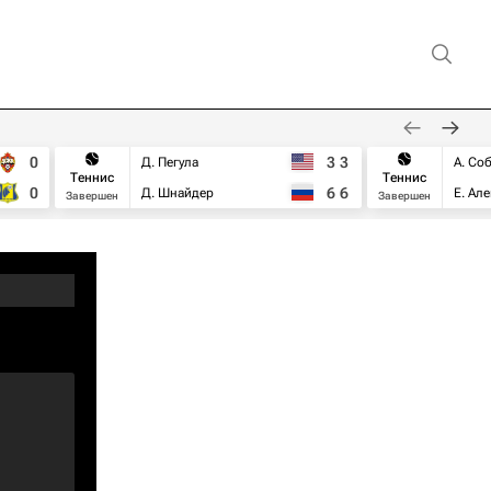
0
3
3
Д. Пегула
А. Со
Теннис
Теннис
0
6
6
Д. Шнайдер
Е. Ал
Завершен
Завершен