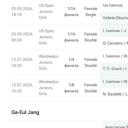
Iva Ivanova
US Open
03.09.2024,
1/16
Female
Juniors,
18:10
финала
Single
Girls
Valerie Glozm
I. Ivanova
J
US Open
03.09.2024,
1/16
Female
Juniors,
00:00
финала
Double
Girls
O. Carneiro
I. Ivanova
W.
Wimbledon
12.07.2024,
1/4
Female
Juniors,
18:20
финала
Double
Girls
T. C. Grant
I
I. Ivanova
W.
Wimbledon
12.07.2024,
1/8
Female
Juniors,
16:25
финала
Double
Girls
N. Basiletti
L
Ga-Eul Jang
Анастасия 