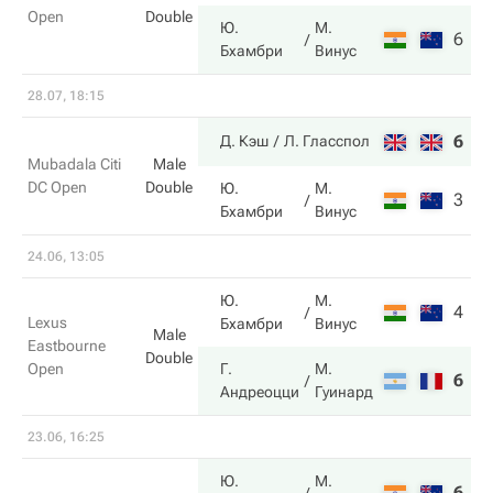
Open
Double
Ю.
М.
6
6
Бхамбри
Винус
28.07, 18:15
6
6
Д. Кэш
Л. Гласспол
Mubadala Citi
Male
DC Open
Double
Ю.
М.
3
4
Бхамбри
Винус
24.06, 13:05
Ю.
М.
4
6
Lexus
Бхамбри
Винус
Male
Eastbourne
Double
Open
Г.
М.
6
7
Андреоцци
Гуинард
23.06, 16:25
Ю.
М.
6
6