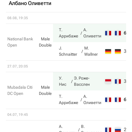
Албано Оливетти
08.08, 19:35
Т.
А.
6
6
Аррибаже
Оливетти
National Bank
Male
Open
Double
J.
M.
3
7
Schnaitter
Wallner
27.07, 20:05
У.
Э. Роже-
3
7
Нис
Васслен
Mubadala Citi
Male
DC Open
Double
Т.
А.
6
6
Аррибаже
Оливетти
04.07, 19:45
А.
В.
2
7