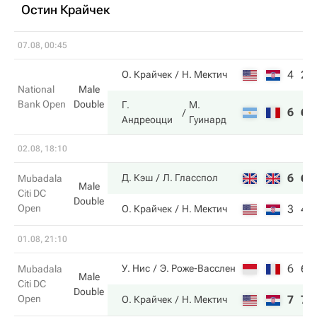
Остин Крайчек
07.08, 00:45
4
2
О. Крайчек
Н. Мектич
National
Male
Bank Open
Double
Г.
М.
6
6
Андреоцци
Гуинард
02.08, 18:10
6
6
Д. Кэш
Л. Гласспол
Mubadala
Male
Citi DC
Double
Open
3
4
О. Крайчек
Н. Мектич
01.08, 21:10
6
6
У. Нис
Э. Роже-Васслен
Mubadala
Male
Citi DC
Double
Open
7
7
О. Крайчек
Н. Мектич