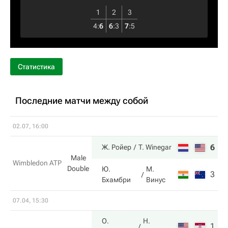
1
2
3
4
:
6
6
:
3
7
:
5
Статистика
Последние матчи между собой
02.07, 16:00
6
6
Ж. Ройер
T. Winegar
Male
Wimbledon ATP
Double
Ю.
М.
3
4
Бхамбри
Винус
07.04, 15:30
О.
Н.
1
6