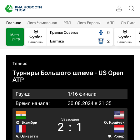
Главное
Лига Чемпионов
РПЛ
Лига Европы
АПЛ
Ла Лига
0
Крылья Советов
Матч-
Футбол
Футбол
центр
2
Балтика
Завершен
Завершен
Теннис
Турниры Большого шлема
- US Open
ATP
Раунд:
1/16 финала
Время начала:
30.08.2024 в 21:35
Завершен
Ю. Бхамбри
О. Крайчек
2
:
1
А. Оливетти
Ж. Ройер