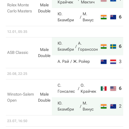
Крайчек
Мектич
Rolex Monte
Male
Carlo Masters
Double
Ю.
М.
6
3
Бхамбри
Винус
12.01, 05:35
Ю.
А.
6
6
Бхамбри
Горанссон
Male
ASB Classic
Double
3
2
А. Рай
Ж. Ройер
20.08, 22:25
С.
О.
6
3
Гонсалес
Крайчек
Winston-Salem
Male
Open
Double
Ю.
М.
2
6
Бхамбри
Винус
23.07, 16:50