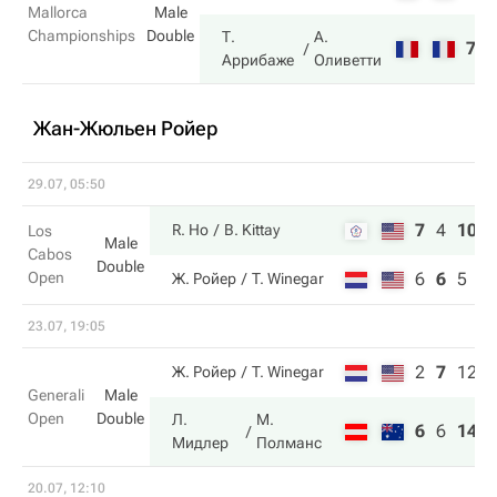
Mallorca
Male
Championships
Double
Т.
А.
7
3
Аррибаже
Оливетти
Жан-Жюльен Ройер
29.07, 05:50
7
4
10
R. Ho
B. Kittay
Los
Male
Cabos
Double
Open
6
6
5
Ж. Ройер
T. Winegar
23.07, 19:05
2
7
12
Ж. Ройер
T. Winegar
Generali
Male
Open
Double
Л.
М.
6
6
14
Мидлер
Полманс
20.07, 12:10