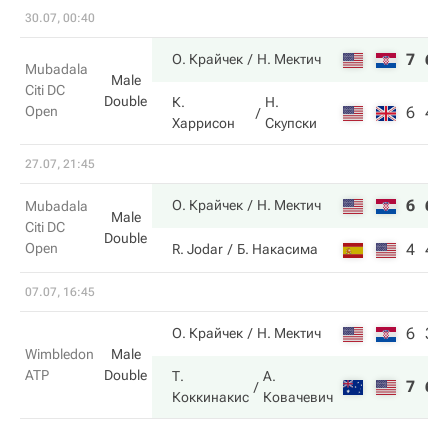
30.07, 00:40
7
6
О. Крайчек
Н. Мектич
Mubadala
Male
Citi DC
Double
К.
Н.
Open
6
4
Харрисон
Скупски
27.07, 21:45
6
6
О. Крайчек
Н. Мектич
Mubadala
Male
Citi DC
Double
Open
4
4
R. Jodar
Б. Накаcима
07.07, 16:45
6
3
О. Крайчек
Н. Мектич
Wimbledon
Male
ATP
Double
Т.
А.
7
6
Коккинакис
Ковачевич