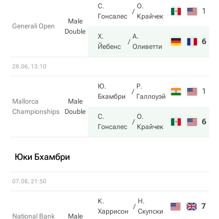
С.
О.
1
6
Гонсалес
Крайчек
Male
Generali Open
Double
Х.
А.
6
7
Йебенс
Оливетти
28.06, 13:10
Ю.
Р.
1
6
Бхамбри
Галлоуэй
Mallorca
Male
Championships
Double
С.
О.
6
1
Гонсалес
Крайчек
Юки Бхамбри
07.08, 21:50
К.
Н.
7
4
Харрисон
Скупски
National Bank
Male