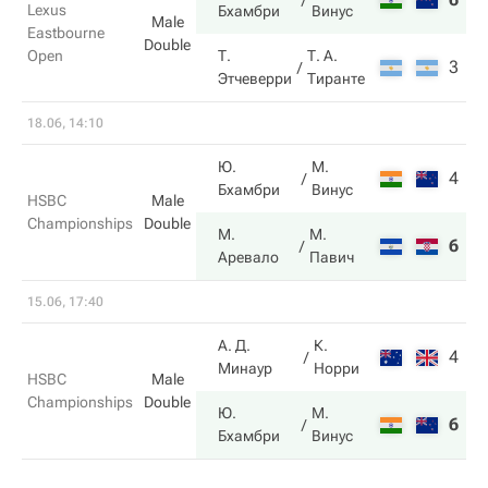
Lexus
Бхамбри
Винус
Male
Eastbourne
Double
Open
Т.
Т. А.
3
4
Этчеверри
Тиранте
18.06, 14:10
Ю.
М.
4
5
Бхамбри
Винус
HSBC
Male
Championships
Double
М.
М.
6
7
Аревало
Павич
15.06, 17:40
А. Д.
К.
4
5
Минаур
Норри
HSBC
Male
Championships
Double
Ю.
М.
6
7
Бхамбри
Винус