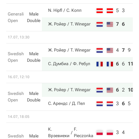
5
3
N. Hipfl
С. Копп
Generali
Male
Open
Double
7
6
Ж. Ройер
T. Winegar
17.07, 13:30
4
7
9
Ж. Ройер
T. Winegar
Swedish
Male
Open
Double
6
6
11
С. Думбиа
Ф. Ребул
16.07, 12:10
6
2
10
Ж. Ройер
T. Winegar
Swedish
Male
Open
Double
3
6
5
С. Арендс
Д. Пел
14.07, 18:05
К.
F.
3
4
Врзевиеки
Pieczonka
Swedish
Male