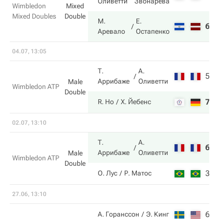
Оливетти
Звонарева
Wimbledon
Mixed
Mixed Doubles
Double
М.
Е.
6
6
Аревало
Остапенко
04.07, 13:05
Т.
А.
5
6
Аррибаже
Оливетти
Male
Wimbledon ATP
Double
7
7
R. Ho
Х. Йебенс
02.07, 13:10
Т.
А.
6
6
Аррибаже
Оливетти
Male
Wimbledon ATP
Double
3
2
О. Лус
Р. Матос
27.06, 13:10
6
6
А. Горанссон
Э. Кинг