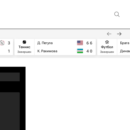
3
6
6
Д. Пегула
Брага
Теннис
Футбол
1
4
0
К. Рахимова
Дина
Завершен
Завершен