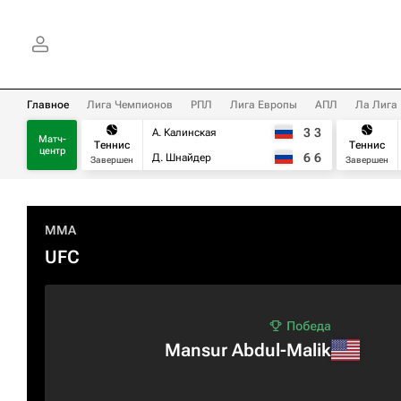
Главное
Лига Чемпионов
РПЛ
Лига Европы
АПЛ
Ла Лига
3
3
А. Калинская
Матч-
Теннис
Теннис
центр
6
6
Д. Шнайдер
Завершен
Завершен
MMA
UFC
Mansur Abdul-Malik