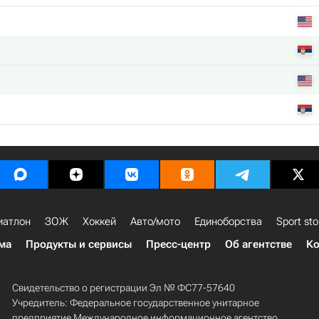
иатлон
ЗОЖ
Хоккей
Авто/мото
Единоборства
Sport sto
ма
Продукты и сервисы
Пресс-центр
Об агентстве
Ко
Свидетельство о регистрации Эл № ФС77-57640
Учредитель: Федеральное государственное унитарное
предприятие Международное информационное агентство