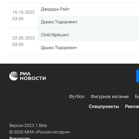
Джордан Райт
16.10.2022
03:00
Душко Тодорович
Chidi Njokuani
22.05.2022
03:00
Душко Тодорович
Футбол
Фигурное катание
Б
Спецпроекты
Рекла
Версия 2023.1 Beta
© 2026 МИА «Россия сегодня»
Вакансии