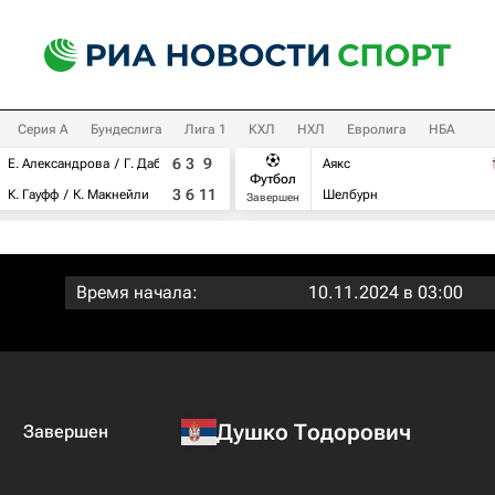
Серия А
Бундеслига
Лига 1
КХЛ
НХЛ
Евролига
НБА
6
3
9
Е. Александрова
Г. Дабровски
Аякс
Футбол
3
6
11
К. Гауфф
К. Макнейли
Шелбурн
Завершен
Время начала:
10.11.2024 в 03:00
Душко Тодорович
Завершен