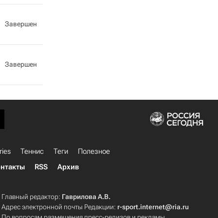
Завершен
Завершен
ries
Теннис
Теги
Полезное
нтакты
RSS
Архив
Главный редактор:
Гаврилова А.В.
Адрес электронной почты Редакции:
r-sport.internet@ria.ru
По вопросам размещения пресс-релизов и рекламы