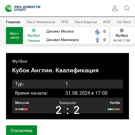
Главное
Лига Чемпионов
РПЛ
Лига Европы
АПЛ
Ла Лига
0
Динамо Москва
Матч-
Футбол
Футбол
центр
0
Динамо Махачкала
Перерыв
09.08 17:00
Футбол
Кубок Англии. Квалификация
Тур:
1
Время начала:
31.08.2024 в 17:00
Моссли
Завершен
Уитби
2
:
2
Статистика