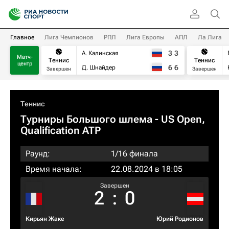
Главное
Лига Чемпионов
РПЛ
Лига Европы
АПЛ
Ла Лига
3
3
А. Калинская
Матч-
Теннис
Теннис
центр
6
6
Д. Шнайдер
Завершен
Завершен
Теннис
Турниры Большого шлема
- US Open,
Qualification ATP
Раунд:
1/16 финала
Время начала:
22.08.2024 в 18:05
Завершен
2
:
0
Кирьян Жаке
Юрий Родионов