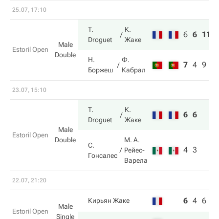
25.07, 17:10
T.
К.
6
6
11
Droguet
Жаке
Male
Estoril Open
Double
Н.
Ф.
7
4
9
Боржеш
Кабрал
23.07, 15:10
T.
К.
6
6
Droguet
Жаке
Male
Estoril Open
Double
М. А.
С.
4
3
Рейес-
Гонсалес
Варела
22.07, 21:20
6
4
6
Кирьян Жаке
Male
Estoril Open
Single