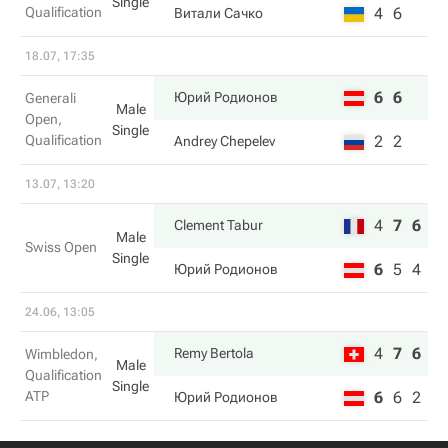
Single
Qualification
4
6
Витали Сачко
18.07, 17:35
6
6
Юрий Родионов
Generali
Male
Open,
Single
Qualification
2
2
Andrey Chepelev
13.07, 13:20
4
7
6
Clement Tabur
Male
Swiss Open
Single
6
5
4
Юрий Родионов
24.06, 13:05
4
7
6
Remy Bertola
Wimbledon,
Male
Qualification
Single
ATP
6
6
2
Юрий Родионов