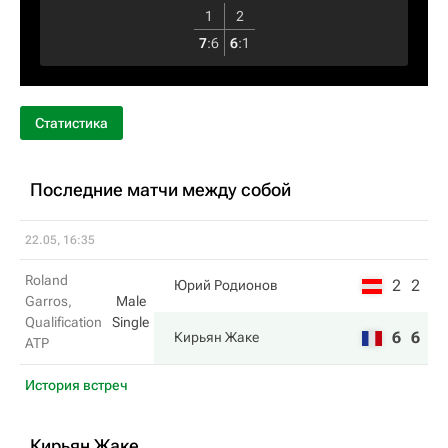
1
2
7
:
6
6
:
1
Статистика
Последние матчи между собой
22.05, 16:35
Roland
2
2
Юрий Родионов
Garros,
Male
Qualification
Single
6
6
Кирьян Жаке
ATP
История встреч
Кирьян Жаке