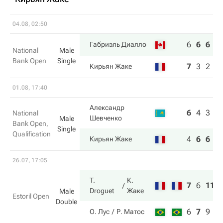
04.08, 02:50
6
6
6
Габриэль Диалло
National
Male
Bank Open
Single
7
3
2
Кирьян Жаке
01.08, 17:40
Александр
6
4
3
National
Шевченко
Male
Bank Open,
Single
Qualification
4
6
6
Кирьян Жаке
26.07, 17:05
T.
К.
7
6
11
Droguet
Жаке
Male
Estoril Open
Double
6
7
9
О. Лус
Р. Матос