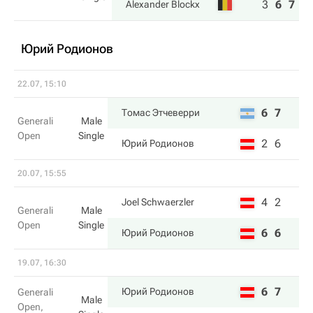
3
6
7
Alexander Blockx
Юрий Родионов
22.07, 15:10
6
7
Томас Этчеверри
Generali
Male
Open
Single
2
6
Юрий Родионов
20.07, 15:55
4
2
Joel Schwaerzler
Generali
Male
Open
Single
6
6
Юрий Родионов
19.07, 16:30
6
7
Юрий Родионов
Generali
Male
Open,