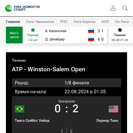
Главное
Лига Чемпионов
РПЛ
Лига Европы
АПЛ
Ла Лига
3
1
А. Калинская
Матч-
Теннис
Теннис
центр
6
0
Д. Шнайдер
2-й сет
06.08 21:20
Теннис
ATP
- Winston-Salem Open
Раунд:
1/8 финала
Время начала:
22.08.2024 в 01:05
Завершен
0
:
2
Тиаго Сейбот Уайлд
Лернер Тьен
1
2