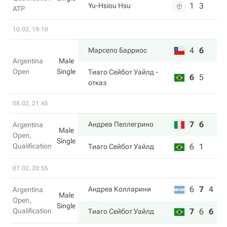
1
3
Yu-Hsiou Hsu
ATP
10.02, 19:10
4
6
Марсело Барриос
Argentina
Male
Open
Single
Тиаго Сейбот Уайлд
-
6
5
отказ
08.02, 21:45
7
6
Андреа Пеллегрино
Argentina
Male
Open,
Single
Qualification
6
1
Тиаго Сейбот Уайлд
07.02, 20:55
6
7
4
Андреа Колларини
Argentina
Male
Open,
Single
Qualification
7
6
6
Тиаго Сейбот Уайлд