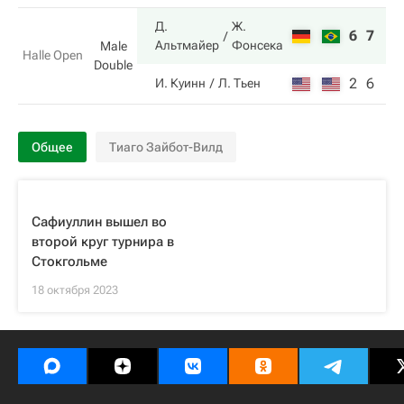
Д.
Ж.
6
7
Альтмайер
Фонсека
Male
Halle Open
Double
2
6
И. Куинн
Л. Тьен
Общее
Тиаго Зайбот-Вилд
Сафиуллин вышел во
второй круг турнира в
Стокгольме
18 октября 2023