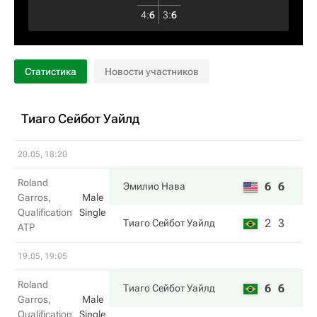
4
:
6
3
:
6
Статистика
Новости участников
Тиаго Сейбот Уайлд
20.05, 18:20
Roland
6
6
Эмилио Нава
Garros,
Male
Qualification
Single
2
3
Тиаго Сейбот Уайлд
ATP
19.05, 19:05
Roland
6
6
Тиаго Сейбот Уайлд
Garros,
Male
Qualification
Single