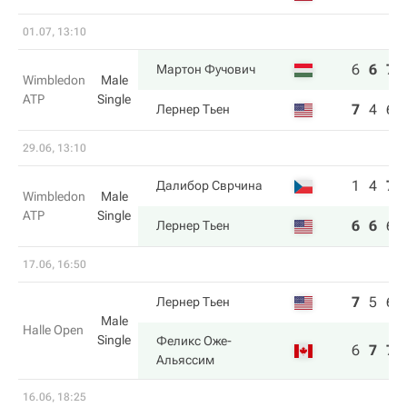
01.07, 13:10
6
6
7
Мартон Фучович
Wimbledon
Male
ATP
Single
7
4
6
Лернер Тьен
29.06, 13:10
1
4
7
Далибор Сврчина
Wimbledon
Male
ATP
Single
6
6
6
Лернер Тьен
17.06, 16:50
7
5
6
Лернер Тьен
Male
Halle Open
Single
Феликс Оже-
6
7
7
Альяссим
16.06, 18:25