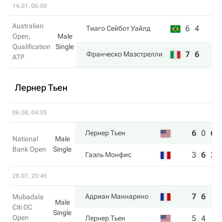
14.01, 06:00
Australian
6
4
Тиаго Сейбот Уайлд
Open,
Male
Qualification
Single
7
6
Франческо Маэстрелли
ATP
Лернер Тьен
06.08, 04:05
6
0
6
Лернер Тьен
National
Male
Bank Open
Single
3
6
3
Гаэль Монфис
28.07, 20:45
7
6
Адриан Маннарино
Mubadala
Male
Citi DC
Single
Open
5
4
Лернер Тьен