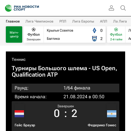
Главное
Лига Чемпионов
РПЛ
Лига Европы
АПЛ
Ла Лига
0
Крылья Советов
Л
Матч-
Футбол
Футбол
центр
2
Балтика
А
Завершен
2-й тайм
Теннис
Турниры Большого шлема
- US Open,
Qualification ATP
Раунд:
1/64 финала
Время начала:
21.08.2024 в 00:50
Завершен
0
:
2
Гейс Брауэр
Федерико Гомес