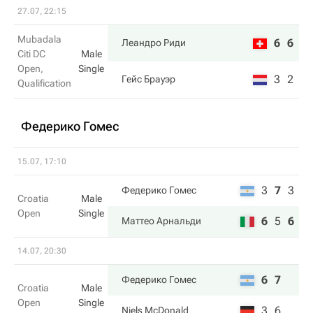
27.07, 22:15
Mubadala
6
6
Леандро Риди
Citi DC
Male
Open,
Single
3
2
Гейс Брауэр
Qualification
Федерико Гомес
15.07, 17:10
3
7
3
Федерико Гомес
Croatia
Male
Open
Single
6
5
6
Маттео Арнальди
14.07, 20:30
6
7
Федерико Гомес
Croatia
Male
Open
Single
3
6
Niels McDonald