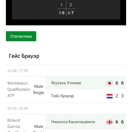
1
2
3
:
6
6
:
7
Статистика
Гейс Брауэр
23.06, 17:55
6
6
Ясутака Утияма
Wimbledon,
Male
Qualification
Single
ATP
2
3
Гейс Брауэр
20.05, 15:05
Roland
6
6
Николоз Басилашвили
Garros,
Male