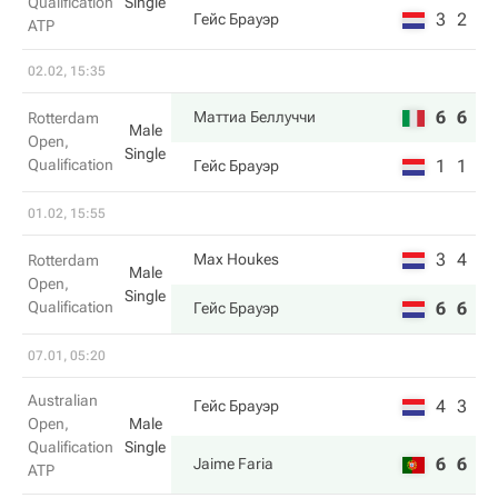
Qualification
Single
3
2
Гейс Брауэр
ATP
02.02, 15:35
6
6
Маттиа Беллуччи
Rotterdam
Male
Open,
Single
Qualification
1
1
Гейс Брауэр
01.02, 15:55
3
4
Max Houkes
Rotterdam
Male
Open,
Single
Qualification
6
6
Гейс Брауэр
07.01, 05:20
Australian
4
3
Гейс Брауэр
Open,
Male
Qualification
Single
6
6
Jaime Faria
ATP