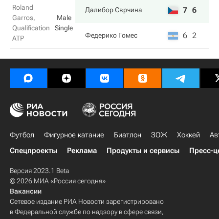
Roland
7
6
Далибор Сврчина
Garros,
Male
Qualification
Single
6
2
Федерико Гомес
ATP
Футбол
Фигурное катание
Биатлон
ЗОЖ
Хоккей
Ав
Спецпроекты
Реклама
Продукты и сервисы
Пресс-ц
Версия 2023.1 Beta
© 2026 МИА «Россия сегодня»
Вакансии
Сетевое издание РИА Новости зарегистрировано
в Федеральной службе по надзору в сфере связи,