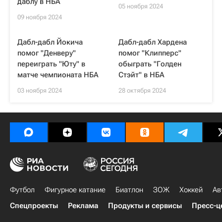
даблу в НБА
05 ноября 2024
09 ноября 2024
Дабл-дабл Йокича
Дабл-дабл Хардена
помог "Денверу"
помог "Клипперс"
переиграть "Юту" в
обыграть "Голден
матче чемпионата НБА
Стэйт" в НБА
03 ноября 2024
28 октября 2024
Футбол
Фигурное катание
Биатлон
ЗОЖ
Хоккей
Ав
Спецпроекты
Реклама
Продукты и сервисы
Пресс-ц