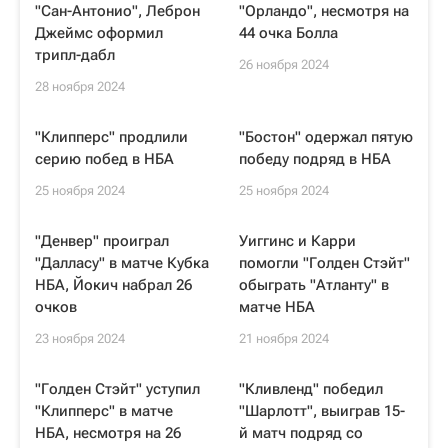
"Сан-Антонио", Леброн
"Орландо", несмотря на
Джеймс оформил
44 очка Болла
трипл-дабл
26 ноября 2024
28 ноября 2024
"Клипперс" продлили
"Бостон" одержал пятую
серию побед в НБА
победу подряд в НБА
25 ноября 2024
25 ноября 2024
"Денвер" проиграл
Уиггинс и Карри
"Далласу" в матче Кубка
помогли "Голден Стэйт"
НБА, Йокич набрал 26
обыграть "Атланту" в
очков
матче НБА
23 ноября 2024
21 ноября 2024
"Голден Стэйт" уступил
"Кливленд" победил
"Клипперс" в матче
"Шарлотт", выиграв 15-
НБА, несмотря на 26
й матч подряд со