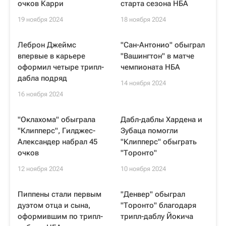
очков Карри
старта сезона НБА
19 ноября 2024
18 ноября 2024
Леброн Джеймс
"Сан-Антонио" обыграл
впервые в карьере
"Вашингтон" в матче
оформил четыре трипл-
чемпионата НБА
дабла подряд
14 ноября 2024
16 ноября 2024
"Оклахома" обыграла
Дабл-даблы Хардена и
"Клипперс", Гилджес-
Зубаца помогли
Александер набрал 45
"Клипперс" обыграть
очков
"Торонто"
12 ноября 2024
10 ноября 2024
Пиппены стали первым
"Денвер" обыграл
дуэтом отца и сына,
"Торонто" благодаря
оформившим по трипл-
трипл-даблу Йокича