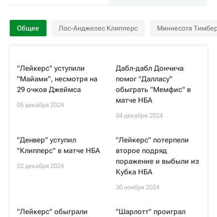
Общее
Лос-Анджелес Клипперс
Миннесота Тимбе
"Лейкерс" уступили
Дабл-дабл Дончича
"Майами", несмотря на
помог "Далласу"
29 очков Джеймса
обыграть "Мемфис" в
матче НБА
05 декабря 2024
04 декабря 2024
"Денвер" уступил
"Лейкерс" потерпели
"Клипперс" в матче НБА
второе подряд
поражение и выбыли из
02 декабря 2024
Кубка НБА
30 ноября 2024
"Лейкерс" обыграли
"Шарлотт" проиграл