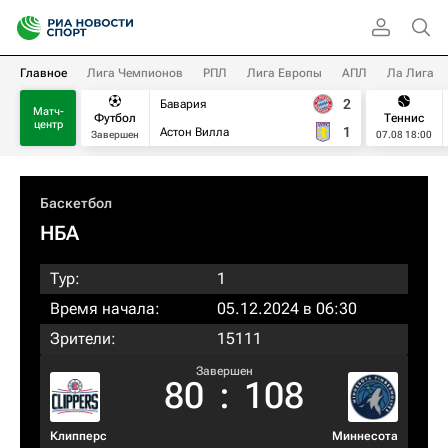
Главное
Лига Чемпионов
РПЛ
Лига Европы
АПЛ
Ла Лига
2
Бавария
Матч-
Футбол
Теннис
центр
1
Астон Вилла
Завершен
07.08 18:00
Баскетбол
НБА
Тур:
1
Время начала:
05.12.2024 в 06:30
Зрители:
15111
Завершен
80
:
108
Клипперс
Миннесота