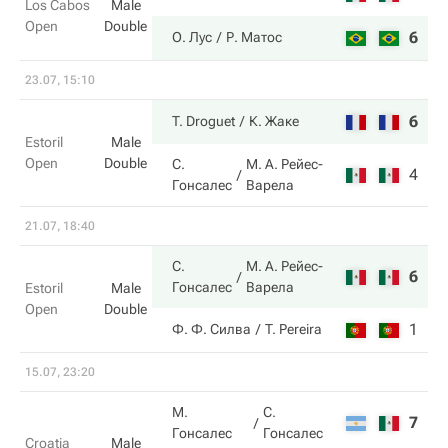
Los Cabos
Male
Open
Double
6
6
О. Лус
Р. Матос
23.07, 15:10
6
6
T. Droguet
К. Жаке
Estoril
Male
Open
Double
С.
М. А. Рейес-
4
3
Гонсалес
Варела
21.07, 18:40
С.
М. А. Рейес-
6
6
Гонсалес
Варела
Estoril
Male
Open
Double
1
4
Ф. Ф. Силва
T. Pereira
15.07, 23:20
М.
С.
7
2
Гонсалес
Гонсалес
Croatia
Male