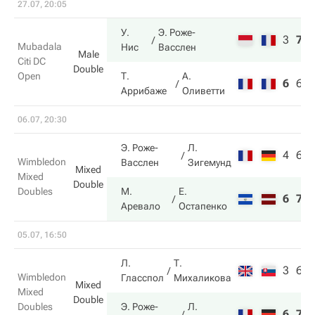
27.07, 20:05
У.
Э. Роже-
3
7
Mubadala
Нис
Васслен
Male
Citi DC
Double
Open
Т.
А.
6
6
Аррибаже
Оливетти
06.07, 20:30
Э. Роже-
Л.
4
6
Wimbledon
Васслен
Зигемунд
Mixed
Mixed
Double
Doubles
М.
Е.
6
7
Аревало
Остапенко
05.07, 16:50
Л.
Т.
3
6
Wimbledon
Гласспол
Михаликова
Mixed
Mixed
Double
Doubles
Э. Роже-
Л.
6
7