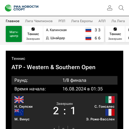
Главное
Лига Чемпионов
РПЛ
Лига Европы
АПЛ
Ла Лига
3
3
А. Калинская
Матч-
Теннис
Теннис
центр
6
6
Д. Шнайдер
Завершен
Завершен
Теннис
ATP
- Western & Southern Open
Раунд:
1/8 финала
Время начала:
16.08.2024 в 01:35
Завершен
Н. Скупски
С. Гонсалес
2
:
1
М. Винус
Э. Роже-Васслен