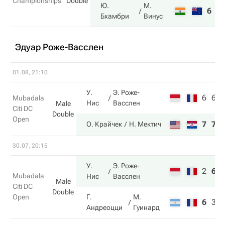
Championships
Double
Ю.
М.
6
7
Бхамбри
Винус
Эдуар Роже-Васслен
01.08, 21:10
У.
Э. Роже-
6
6
Mubadala
Нис
Васслен
Male
Citi DC
Double
Open
7
7
О. Крайчек
Н. Мектич
30.07, 20:15
У.
Э. Роже-
2
6
Mubadala
Нис
Васслен
Male
Citi DC
Double
Open
Г.
М.
6
3
Андреоцци
Гуинард