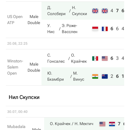
Д.
Н.
4
7
6
Солсбери
Скупски
US Open
Male
ATP
Double
У.
Э. Роже-
6
6
4
Нис
Васслен
20.08, 22:25
С.
О.
6
3
4
Winston-
Гонсалес
Крайчек
Male
Salem
Double
Open
Ю.
М.
2
6
10
Бхамбри
Винус
Нил Скупски
30.07, 00:40
7
6
О. Крайчек
Н. Мектич
Mubadala
Male