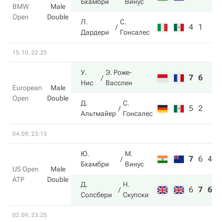
Бхамбри
Винус
BMW
Male
Open
Double
Л.
С.
4
1
Дардери
Гонсалес
15.10, 22:25
У.
Э. Роже-
7
6
Нис
Васслен
European
Male
Open
Double
Д.
С.
5
2
Альтмайер
Гонсалес
04.09, 23:15
Ю.
М.
7
6
4
Бхамбри
Винус
US Open
Male
ATP
Double
Д.
Н.
6
7
6
Солсбери
Скупски
02.09, 23:25