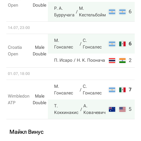
Open
Double
Р. А.
М.
6
6
Бурручага
Кестельбойм
14.07, 23:00
М.
С.
6
6
Гонсалес
Гонсалес
Croatia
Male
Open
Double
2
2
П. Исаро
Н. К. Поонача
01.07, 18:00
М.
С.
7
6
Гонсалес
Гонсалес
Wimbledon
Male
ATP
Double
Т.
А.
5
7
Коккинакис
Ковачевич
Майкл Винус