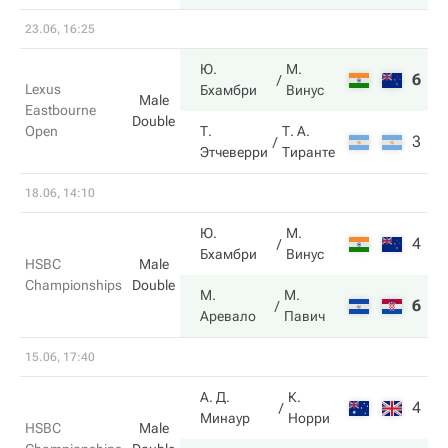
23.06, 16:25
Ю.
М.
6
6
Lexus
Бхамбри
Винус
Male
Eastbourne
Double
Open
Т.
Т. А.
3
4
Этчеверри
Тиранте
18.06, 14:10
Ю.
М.
4
5
Бхамбри
Винус
HSBC
Male
Championships
Double
М.
М.
6
7
Аревало
Павич
15.06, 17:40
А. Д.
К.
4
5
Минаур
Норри
HSBC
Male