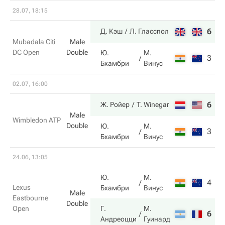
28.07, 18:15
6
6
Д. Кэш
Л. Гласспол
Mubadala Citi
Male
DC Open
Double
Ю.
М.
3
4
Бхамбри
Винус
02.07, 16:00
6
6
Ж. Ройер
T. Winegar
Male
Wimbledon ATP
Double
Ю.
М.
3
4
Бхамбри
Винус
24.06, 13:05
Ю.
М.
4
6
Lexus
Бхамбри
Винус
Male
Eastbourne
Double
Open
Г.
М.
6
7
Андреоцци
Гуинард