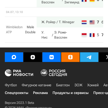
Васслен
Зигемунд
04.07, 13:10
7
6
Ж. Ройер
T. Winegar
Wimbledon
Male
ATP
Double
У.
Э. Роже-
5
7
Нис
Васслен
Футбол
Фигурное катание
Биатлон
ЗОЖ
Хоккей
Ав
Спецпроекты
Реклама
Продукты и сервисы
Пресс-ц
Версия 2023.1 Beta
© 2026 МИА «Россия сегодня»