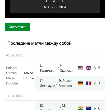
1
2
3
6
:
3
2
:
6
10
:
4
Статистика
Последние матчи между собой
02.06, 18:50
Д.
Н.
6
5
Roland
Кравчик
Скупски
Garros
Mixed
Mixed
Double
Л.
Э. Роже-
7
7
Doubles
Зигемунд
Васслен
16.04, 15:50
Ю.
М.
6
6