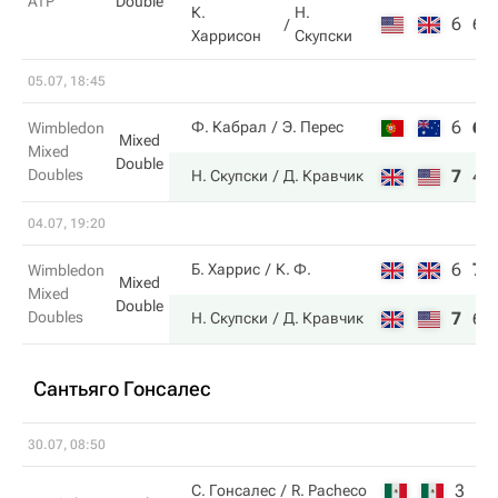
ATP
Double
К.
Н.
6
6
Харрисон
Скупски
05.07, 18:45
6
6
Ф. Кабрал
Э. Перес
Wimbledon
Mixed
Mixed
Double
Doubles
7
4
Н. Скупски
Д. Кравчик
04.07, 19:20
6
7
Б. Харрис
К. Ф.
Wimbledon
Mixed
Mixed
Double
Doubles
7
6
Н. Скупски
Д. Кравчик
Сантьяго Гонсалес
30.07, 08:50
3
3
С. Гонсалес
R. Pacheco