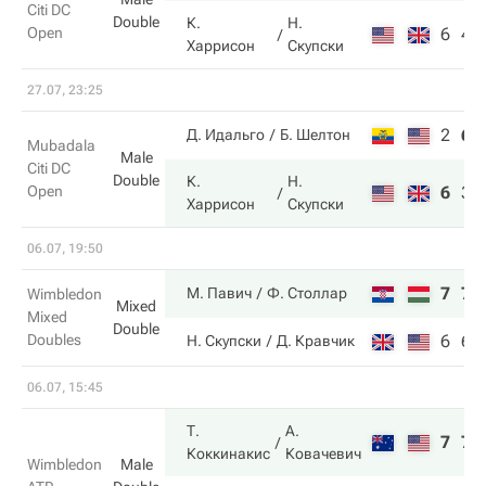
Citi DC
Double
К.
Н.
Open
6
4
Харрисон
Скупски
27.07, 23:25
2
6
Д. Идальго
Б. Шелтон
Mubadala
Male
Citi DC
Double
К.
Н.
Open
6
3
Харрисон
Скупски
06.07, 19:50
7
7
М. Павич
Ф. Столлар
Wimbledon
Mixed
Mixed
Double
Doubles
6
6
Н. Скупски
Д. Кравчик
06.07, 15:45
Т.
А.
7
7
Коккинакис
Ковачевич
Wimbledon
Male