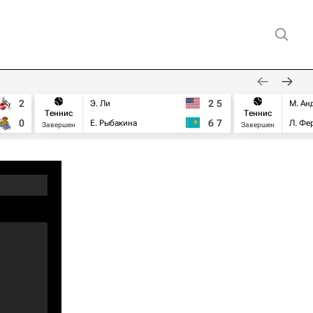
2
2
5
Э. Ли
М. Ан
Теннис
Теннис
0
6
7
Е. Рыбакина
Л. Фе
Завершен
Завершен