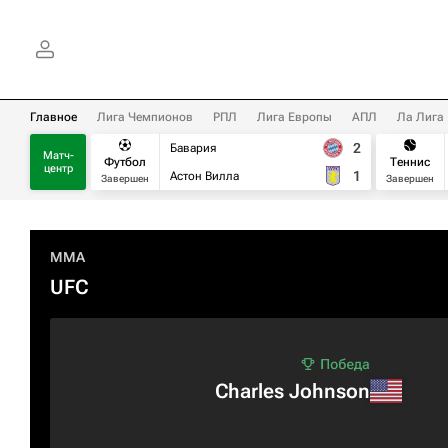
Главное
Лига Чемпионов
РПЛ
Лига Европы
АПЛ
Ла Лига
2
Бавария
Матч-
Футбол
Теннис
центр
1
Астон Вилла
Завершен
Завершен
MMA
UFC
Charles Johnson