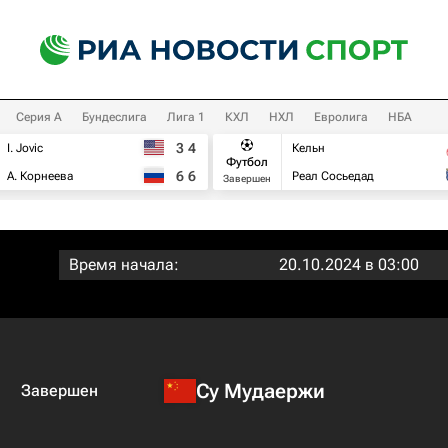
Серия А
Бундеслига
Лига 1
КХЛ
НХЛ
Евролига
НБА
3
4
I. Jovic
Кельн
Футбол
6
6
А. Корнеева
Реал Сосьедад
Завершен
Время начала:
20.10.2024 в 03:00
Су Мудаержи
Завершен