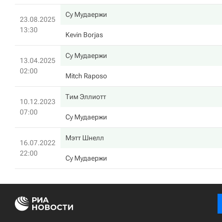
Су Мудаержи
23.08.2025
13:30
Kevin Borjas
Су Мудаержи
13.04.2025
02:00
Mitch Raposo
Тим Эллиотт
10.12.2023
07:00
Су Мудаержи
Мэтт Шнелл
16.07.2022
22:00
Су Мудаержи