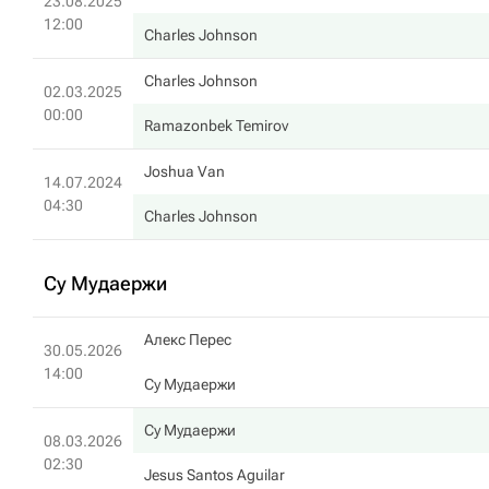
23.08.2025
12:00
Charles Johnson
Charles Johnson
02.03.2025
00:00
Ramazonbek Temirov
Joshua Van
14.07.2024
04:30
Charles Johnson
Су Мудаержи
Алекс Перес
30.05.2026
14:00
Су Мудаержи
Су Мудаержи
08.03.2026
02:30
Jesus Santos Aguilar