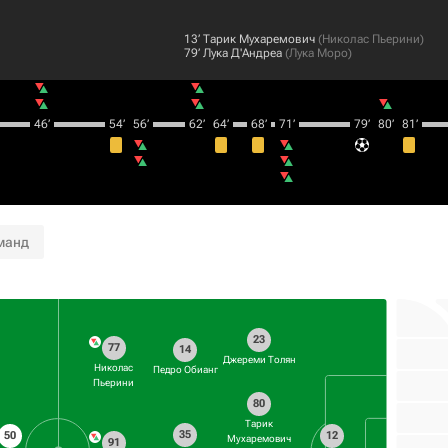
13‎’‎
Тарик Мухаремович
(
Николас Пьерини
)
79‎’‎
Лука Д'Андреа
(
Лука Моро
)
46‎’‎
54‎’‎
56‎’‎
62‎’‎
64‎’‎
68‎’‎
71‎’‎
79‎’‎
80‎’‎
81‎’‎
манд
23
77
14
Джереми Толян
Николас
Педро Обианг
Пьерини
80
Тарик
35
50
12
Мухаремович
91