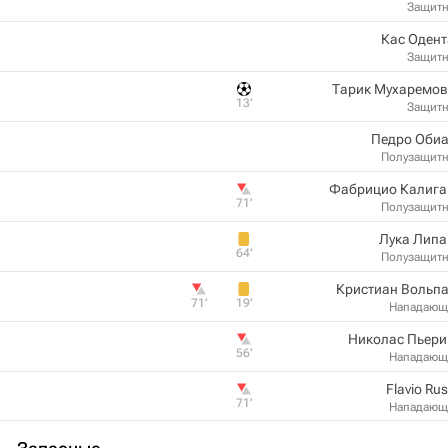
Защит
Кас Оден
Защит
Тарик Мухаремов
13‎’‎
Защит
Педро Обиа
Полузащит
Фабрицио Калига
71‎’‎
Полузащит
Лука Липа
64‎’‎
Полузащит
Кристиан Вольп
71‎’‎
19‎’‎
Нападающ
Николас Пьери
56‎’‎
Нападающ
Flavio Ru
71‎’‎
Нападающ