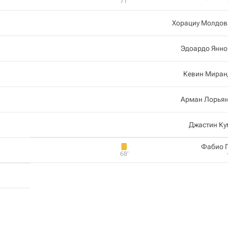
71‎’‎
Хорациу Молдов
Эдоардо Янно
Кевин Миран
Арман Лорьян
Джастин Ку
Фабио 
68‎’‎