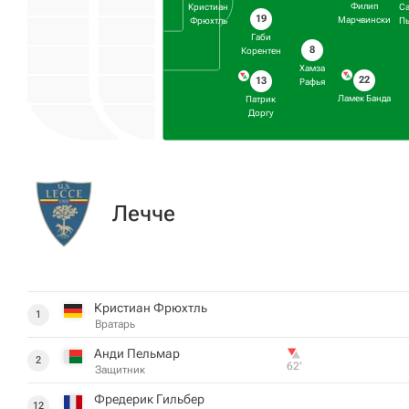
Филип
Кристиан
Са
19
Марчвински
Фрюхтль
Пь
Габи
8
Корентен
Хамза
22
13
Рафья
Ламек Банда
Патрик
Доргу
Лечче
Кристиан Фрюхтль
1
Вратарь
Анди Пельмар
2
62‎’‎
Защитник
Фредерик Гильбер
12