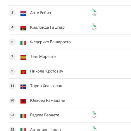
Анте Ребич
3
46‎’‎
Киалонда Гашпар
4
62‎’‎
Федерико Баширотто
6
Тете Моренте
7
Никола Крстович
9
Торир Хельгасон
14
Юльбер Рамадани
20
Редкие Бернете
23
62‎’‎
Антонино Галло
25