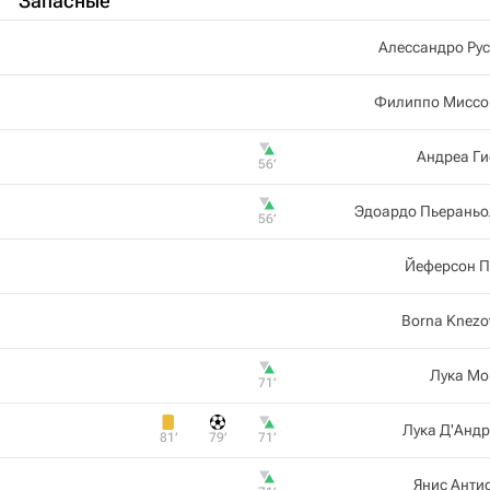
Запасные
Алессандро Ру
Филиппо Миссо
Андреа Г
56‎’‎
Эдоардо Пьераньо
56‎’‎
Йеферсон П
Borna Knezo
Лука Мо
71‎’‎
Лука Д'Анд
81‎’‎
79‎’‎
71‎’‎
Янис Анти