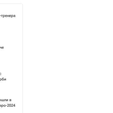
-тренера
че
с
ерби
ошли в
вро-2024