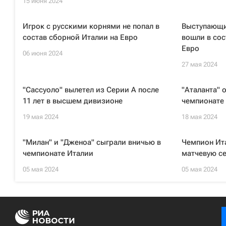
15 июня 2024
Игрок с русскими корнями не попал в
Выступающи
состав сборной Италии на Евро
вошли в сос
Евро
06 июня 2024
27 мая 2024
"Сассуоло" вылетел из Серии А после
"Аталанта" 
11 лет в высшем дивизионе
чемпионате
19 мая 2024
18 мая 2024
"Милан" и "Дженоа" сыграли вничью в
Чемпион Ита
чемпионате Италии
матчевую с
05 мая 2024
05 мая 2024