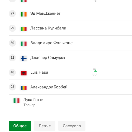
46‎’‎
Эд МакДженнет
27
Лассана Кулибали
29
Владимиро Фальконе
30
Джаспер Самуджа
32
Luis Hasa
40
80‎’‎
Александру Борбей
98
Лука Готти
Тренер
Общее
Лечче
Сассуоло