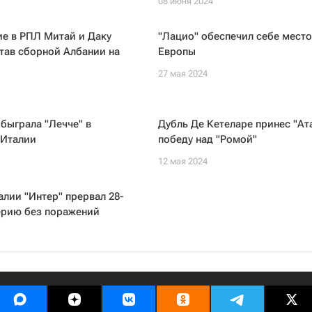
08 июня 2024
е в РПЛ Митай и Даку
"Лацио" обеспечил себе место
тав сборной Албании на
Европы
27 мая 2024
обыграла "Лечче" в
Дубль Де Кетеларе принес "Ат
 Италии
победу над "Ромой"
12 мая 2024
лии "Интер" прервал 28-
ерию без поражений