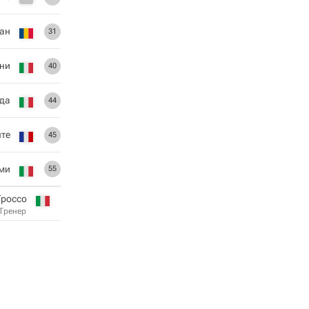
ан
31
ни
40
да
44
те
45
ми
55
Гроссо
Тренер