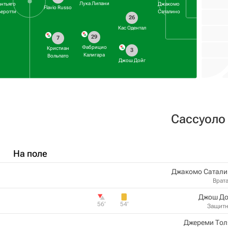
Лука Липани
нтьяго
Джакомо
Flavio Russo
еротти
Саталино
26
Кас Одентал
29
7
Фабрицио
Кристиан
3
Калигара
Вольпато
Джош Дойг
Сассуоло
На поле
Джакомо Сатали
Врат
Джош До
56‎’‎
54‎’‎
Защит
Джереми Тол