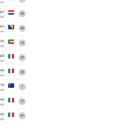
ник
тал
26
ник
ич
80
ник
нг
14
ник
ра
29
ник
ни
35
ник
ато
7
ий
ни
77
ий
sso
91
ий