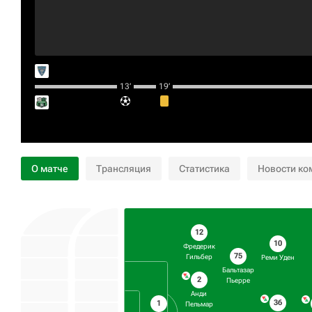
13‎’‎
19‎’‎
О матче
Трансляция
Статистика
Новости ко
12
10
Фредерик
75
Гильбер
Реми Уден
Бальтазар
2
Пьерре
Анди
36
1
Пельмар