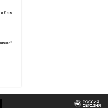
 в Лиге
аланте"