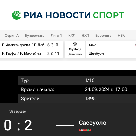
Серия А
Бундеслига
Лига 1
КХЛ
НХЛ
Евролига
НБА
6
3
9
Е. Александрова
Г. Дабровски
Аякс
Футбол
3
6
11
К. Гауфф
К. Макнейли
Шелбурн
Завершен
Тур:
1/16
Время начала:
24.09.2024 в 17:00
Зрители:
13951
Завершен
0
:
2
Сассуоло