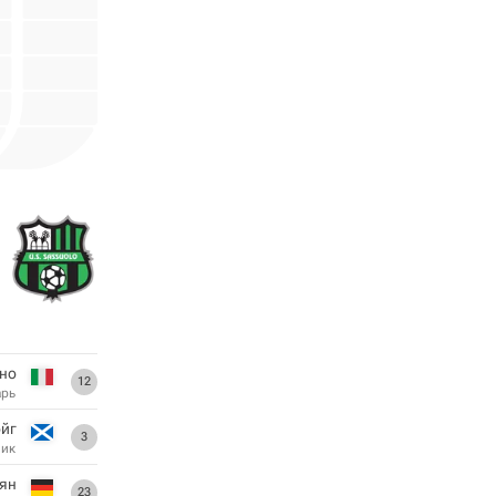
но
12
арь
йг
3
ник
ян
23