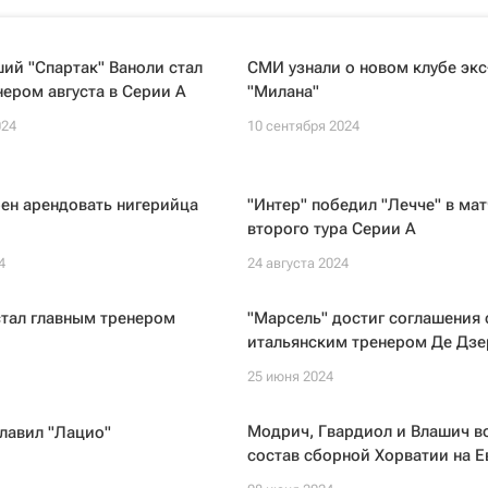
ий "Спартак" Ваноли стал
СМИ узнали о новом клубе экс
ером августа в Серии A
"Милана"
024
10 сентября 2024
ен арендовать нигерийца
"Интер" победил "Лечче" в мат
второго тура Серии А
4
24 августа 2024
стал главным тренером
"Марсель" достиг соглашения 
итальянским тренером Де Дз
25 июня 2024
Модрич, Гвардиол и Влашич в
лавил "Лацио"
состав сборной Хорватии на Е