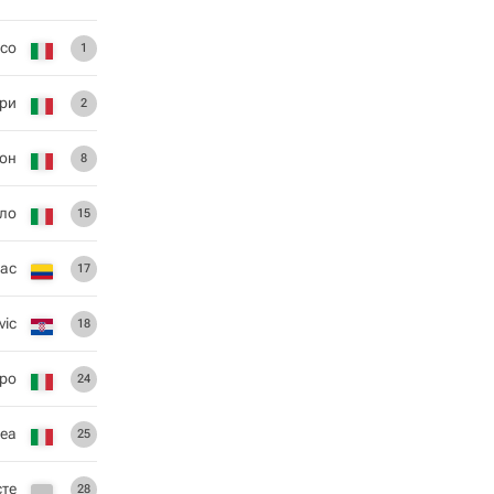
ссо
1
ри
2
ион
8
ло
15
ас
17
vic
18
ро
24
реа
25
сте
28