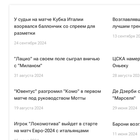
У судьи на матче Кубка Италии
Возглавлявш
взорвался баллончик со спреем для
лучшим трен
разметки
13 сентября 2
24 сентября 2024
"Лацио" на своем поле сыграл вничью
ЦСКА намер
с "Миланом"
Оньеку
31 августа 2024
28 августа 202
"Ювентус" разгромил "Комо" в первом
Де Дзерби 
матче под руководством Мотты
"Марселя"
19 августа 2024
29 июня 2024
Игрок "Локомотива" выйдет в старте
Барони возг
на матч Евро-2024 с итальянцами
11 июня 2024