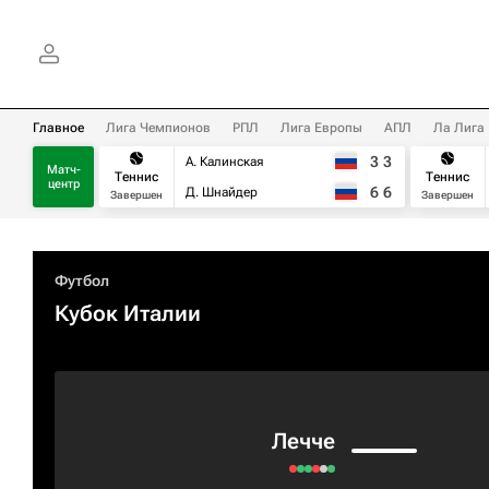
Главное
Лига Чемпионов
РПЛ
Лига Европы
АПЛ
Ла Лига
3
3
А. Калинская
Матч-
Теннис
Теннис
центр
6
6
Д. Шнайдер
Завершен
Завершен
Футбол
Кубок Италии
Лечче