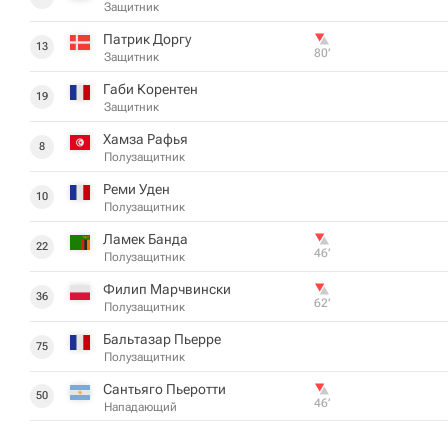
Защитник
Патрик Доргу
13
80‎’‎
Защитник
Габи Корентен
19
Защитник
Хамза Рафья
8
Полузащитник
Реми Уден
10
Полузащитник
Ламек Банда
22
46‎’‎
Полузащитник
Филип Марчвински
36
62‎’‎
Полузащитник
Бальтазар Пьерре
75
Полузащитник
Сантьяго Пьеротти
50
46‎’‎
Нападающий