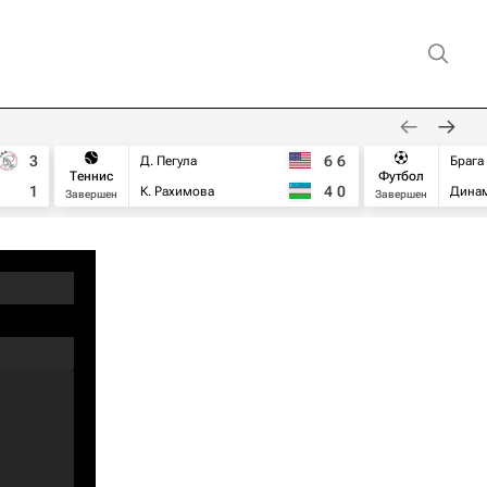
3
6
6
Д. Пегула
Брага
Теннис
Футбол
1
4
0
К. Рахимова
Дина
Завершен
Завершен