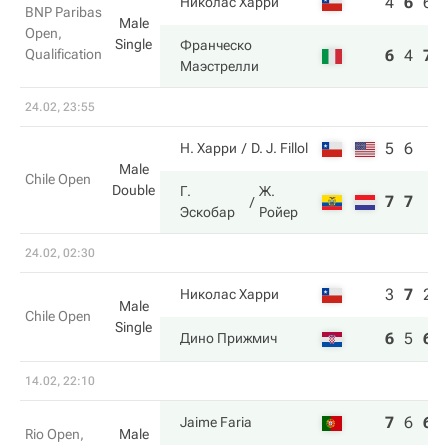
4
6
6
Николас Харри
BNP Paribas
Male
Open,
Single
Франческо
Qualification
6
4
7
Маэстрелли
24.02, 23:55
5
6
Н. Харри
D. J. Fillol
Male
Chile Open
Double
Г.
Ж.
7
7
Эскобар
Ройер
24.02, 02:30
3
7
2
Николас Харри
Male
Chile Open
Single
6
5
6
Дино Прижмич
14.02, 22:10
7
6
6
Jaime Faria
Rio Open,
Male