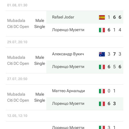
01.08, 01:30
1
6
6
Rafael Jodar
Mubadala
Male
Citi DC Open
Single
6
1
4
Лоренцо Музетти
29.07, 20:10
3
7
3
Александр Вукич
Mubadala
Male
Citi DC Open
Single
6
5
6
Лоренцо Музетти
27.07, 20:50
0
1
Маттео Арнальди
Mubadala
Male
Citi DC Open
Single
6
3
Лоренцо Музетти
12.05, 12:10
3
1
Лоренцо Музетти