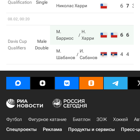
Qualification
Single
6
7
3
Николас Харри
08.02, 00:20
М.
Н.
6
6
Барриос
Харри
Davis Cup
Male
Qualifiers
Double
М.
И.
4
4
Шабанов
Сабанов
Футбол
Фигурное катание
Биатлон
ЗОЖ
Хоккей
Ав
Спецпроекты
Реклама
Продукты и сервисы
Пресс-ц