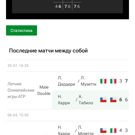
4
:
6
7
:
6
7
:
6
Статистика
Последние матчи между собой
29.07, 18:35
Л.
Л.
3
7
5
Летние
Дардери
Музетти
Male
Олимпийские
Double
игры ATP
Н.
А.
6
6
1
Харри
Табило
08.04, 15:50
Н.
Л.
4
3
Харри
Музетти