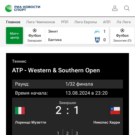
Главное
Лига Чемпионов
РПЛ
Лига Европы
АПЛ
Ла Лига
1
Зенит
Матч-
Футбол
Футбол
центр
0
Балтика
Завершен
Закончен (П)
Теннис
ATP
- Western & Southern Open
Раунд:
1/32 финала
Время начала:
13.08.2024 в 23:20
Завершен
2
:
1
Лоренцо Музетти
Николас Харри
1
2
3