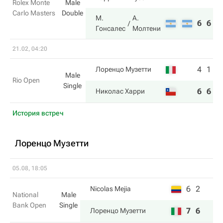
Rolex Monte
Male
Carlo Masters
Double
М.
А.
6
6
Гонсалес
Молтени
21.02, 04:20
4
1
Лоренцо Музетти
Male
Rio Open
Single
6
6
Николас Харри
История встреч
Лоренцо Музетти
05.08, 18:05
6
2
Nicolas Mejia
National
Male
Bank Open
Single
7
6
Лоренцо Музетти