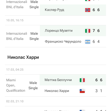
Internazionali
Male
BNL d'Italia
Single
6
6
Каспер Рууд
10.05, 16:15
7
6
Лоренцо Музетти
Internazionali
Male
BNL d'Italia
Single
6
4
Франциско Черундоло
Николас Харри
17.03, 04:25
6
6
Маттиа Беллуччи
Miami
Male
Open,
Single
Qualification
3
1
Николас Харри
02.03, 21:10