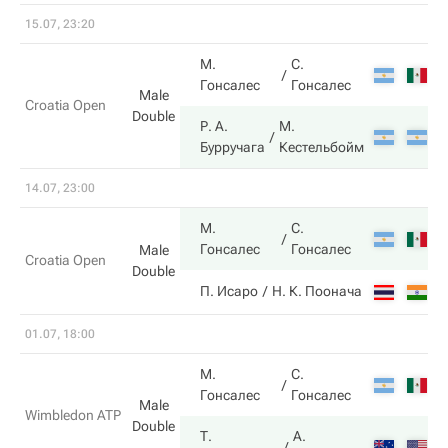
15.07, 23:20
М.
С.
7
Гонсалес
Гонсалес
Male
Croatia Open
Double
Р. А.
М.
6
Бурручага
Кестельбойм
14.07, 23:00
М.
С.
6
Гонсалес
Гонсалес
Male
Croatia Open
Double
2
П. Исаро
Н. К. Поонача
01.07, 18:00
М.
С.
7
Гонсалес
Гонсалес
Male
Wimbledon ATP
Double
Т.
А.
5