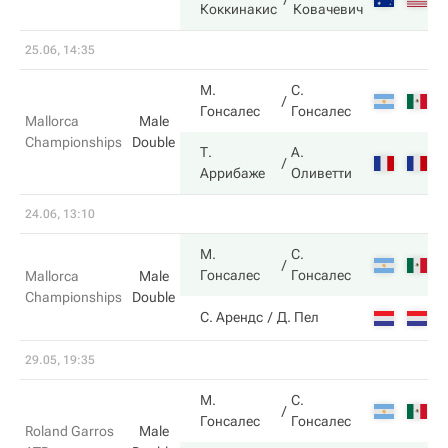
Коккинакис
Ковачевич
25.06, 14:35
М.
С.
6
Гонсалес
Гонсалес
Mallorca
Male
Championships
Double
Т.
А.
7
Аррибаже
Оливетти
24.06, 13:10
М.
С.
7
Гонсалес
Гонсалес
Mallorca
Male
Championships
Double
6
С. Арендс
Д. Пел
29.05, 19:35
М.
С.
5
Гонсалес
Гонсалес
Roland Garros
Male