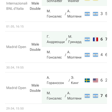
Schnaitter
Wallner
Internazionali
Male
BNL d'Italia
Double
М.
А.
3
5
Гонсалес
Молтени
01.05, 16:15
Г.
М.
6
7
Андреоцци
Гуинард
Male
Madrid Open
Double
М.
А.
4
6
Гонсалес
Молтени
30.04, 19:55
А.
Э.
6
2
Горанссон
Кинг
Male
Madrid Open
Double
М.
А.
7
6
Гонсалес
Молтени
29.04, 15:50