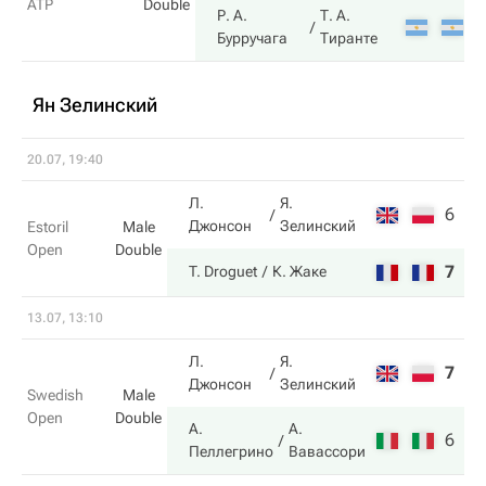
ATP
Double
Р. А.
Т. А.
7
Бурручага
Тиранте
Ян Зелинский
20.07, 19:40
Л.
Я.
6
1
Джонсон
Зелинский
Estoril
Male
Open
Double
7
6
T. Droguet
К. Жаке
13.07, 13:10
Л.
Я.
7
1
Джонсон
Зелинский
Swedish
Male
Open
Double
А.
А.
6
6
Пеллегрино
Вавассори