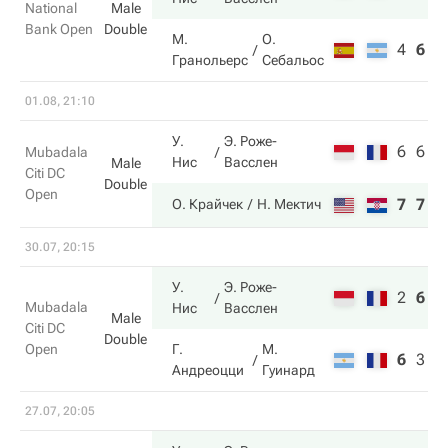
National
Male
Bank Open
Double
М.
О.
4
6
7
Гранольерс
Себальос
01.08, 21:10
У.
Э. Роже-
6
6
Mubadala
Нис
Васслен
Male
Citi DC
Double
Open
7
7
О. Крайчек
Н. Мектич
30.07, 20:15
У.
Э. Роже-
2
6
1
Mubadala
Нис
Васслен
Male
Citi DC
Double
Open
Г.
М.
6
3
8
Андреоцци
Гуинард
27.07, 20:05