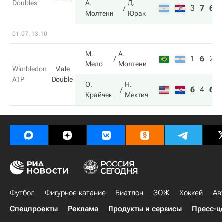
Doubles
А.
Д.
3
7
6
Молтени
Юрак
01.07, 13:10
М.
А.
1
6
2
Мело
Молтени
Wimbledon
Male
ATP
Double
О.
Н.
6
4
6
Крайчек
Мектич
Футбол
Фигурное катание
Биатлон
ЗОЖ
Хоккей
Ав
Спецпроекты
Реклама
Продукты и сервисы
Пресс-ц