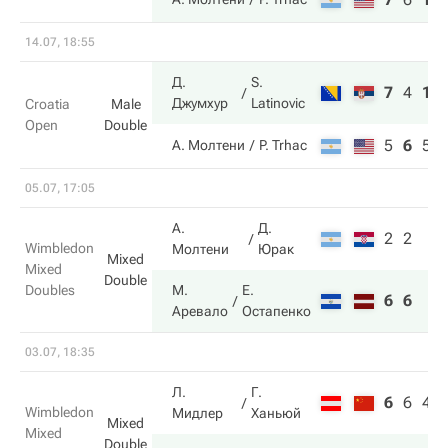
14.07, 18:55
Д.
S.
7
4
10
Джумхур
Latinovic
Croatia
Male
Open
Double
5
6
5
А. Молтени
P. Trhac
05.07, 17:05
А.
Д.
2
2
Wimbledon
Молтени
Юрак
Mixed
Mixed
Double
Doubles
М.
Е.
6
6
Аревало
Остапенко
03.07, 18:35
Л.
Г.
6
6
4
Wimbledon
Мидлер
Ханьюй
Mixed
Mixed
Double