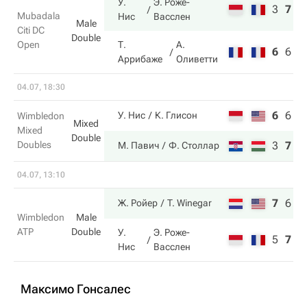
У.
Э. Роже-
3
7
1
Mubadala
Нис
Васслен
Male
Citi DC
Double
Open
Т.
А.
6
6
7
Аррибаже
Оливетти
04.07, 18:30
6
6
4
У. Нис
К. Глисон
Wimbledon
Mixed
Mixed
Double
Doubles
3
7
6
М. Павич
Ф. Столлар
04.07, 13:10
7
6
7
Ж. Ройер
T. Winegar
Wimbledon
Male
ATP
Double
У.
Э. Роже-
5
7
6
Нис
Васслен
Максимо Гонсалес