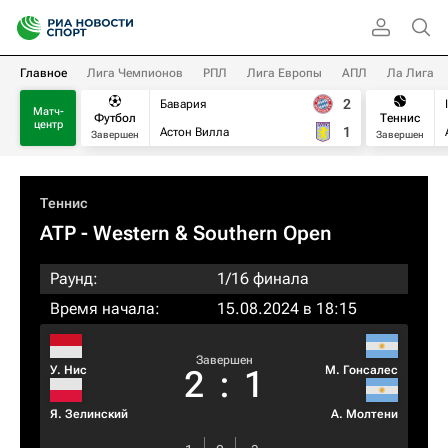
Главное
Лига Чемпионов
РПЛ
Лига Европы
АПЛ
Ла Лига
2
Бавария
Матч-
Футбол
Теннис
центр
1
Астон Вилла
Завершен
Завершен
Теннис
ATP
- Western & Southern Open
Раунд:
1/16 финала
Время начала:
15.08.2024 в 18:15
Завершен
У. Нис
М. Гонсалес
2
:
1
Я. Зелинский
А. Молтени