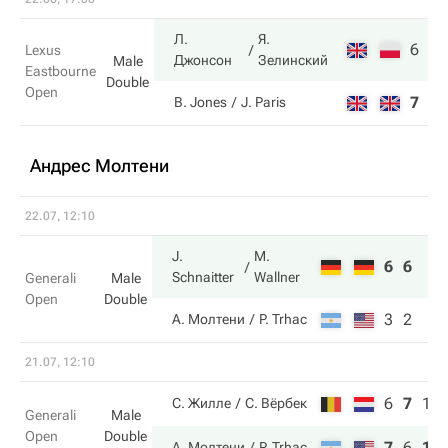
Л.
Я.
6
6
Lexus
Джонсон
Зелинский
Male
Eastbourne
Double
Open
7
3
B. Jones
J. Paris
Андрес Молтени
22.07, 12:10
J.
M.
6
6
Schnaitter
Wallner
Generali
Male
Open
Double
3
2
А. Молтени
P. Trhac
21.07, 12:10
6
7
13
С. Жилле
С. Вёрбек
Generali
Male
Open
Double
7
6
15
А. Молтени
P. Trhac