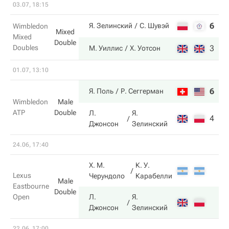
03.07, 18:15
6
3
Я. Зелинский
С. Шувэй
Wimbledon
Mixed
Mixed
Double
Doubles
3
6
М. Уиллис
Х. Уотсон
01.07, 13:10
6
6
Я. Поль
Р. Сеггерман
Wimbledon
Male
ATP
Double
Л.
Я.
4
4
Джонсон
Зелинский
24.06, 17:40
Х. М.
К. У.
Lexus
Черундоло
Карабелли
Male
Eastbourne
Double
Open
Л.
Я.
Джонсон
Зелинский
22.06, 17:00