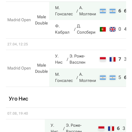
М.
А.
6
6
Гонсалес
Молтени
Male
Madrid Open
Double
Ф.
Д.
0
4
Кабрал
Солсбери
27.04, 12:25
У.
Э. Роже-
7
3
Нис
Васслен
Male
Madrid Open
Double
М.
А.
5
6
Гонсалес
Молтени
Уго Нис
07.08, 19:40
У.
Э. Роже-
6
3
1
Нис
Васслен