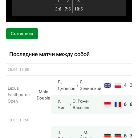
1
2
3
3
:
6
7
:
5
10
:
5
Статистика
Последние матчи между собой
25.06, 15:00
Л.
Я.
4
2
Lexus
Джонсон
Зелинский
Male
Eastbourne
Double
Open
У.
Э. Роже-
6
6
Нис
Васслен
10.05, 13:50
J.
M.
6
7