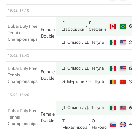
19.02, 17:10
Г.
Л.
6
4
Dubai Duty Free
Дабровски
Стефани
Female
Tennis
Double
Championships
2
6
Д. Олмос
Д. Пегула
16.02, 12:45
6
6
Д. Олмос
Д. Пегула
Dubai Duty Free
Female
Tennis
Double
Championships
3
3
Э. Мертенс
Ч. Шуай
15.02, 16:20
6
6
Д. Олмос
Д. Пегула
Dubai Duty Free
Female
Tennis
Double
Т.
О.
Championships
4
3
Михаликова
Николс