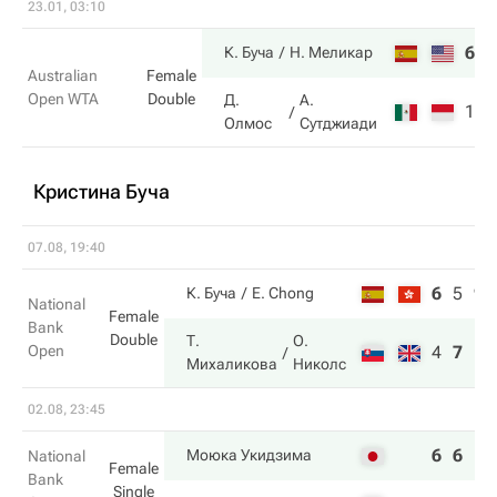
23.01, 03:10
6
7
К. Буча
Н. Меликар
Australian
Female
Open WTA
Double
Д.
А.
1
6
Олмос
Сутджиади
Кристина Буча
07.08, 19:40
6
5
9
К. Буча
E. Chong
National
Female
Bank
Double
Т.
О.
Open
4
7
11
Михаликова
Николс
02.08, 23:45
6
6
Моюка Укидзима
National
Female
Bank
Single