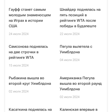
Гауфф станет самым
Шнайдер поднялась на
молодым знаменосцем
пять позиций в
на Играх в истории
рейтинге WTA после
США
победы в Будапеште
24 июля 2024
22 июля 2024
Самсонова поднялась
Пегула вылетела с
на две строчки в
Уимблдона
рейтинге WTA
04 июля 2024
15 июля 2024
Рыбакина вышла во
Американка Пегула
второй круг Уимблдона
вышла во второй раунд
Уимблдона
02 июля 2024
02 июля 2024
Касаткина поднялась на
Калинская впервые в