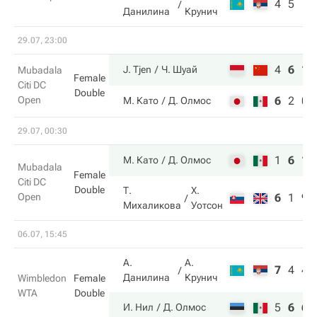
4
5
Данилина
Крунич
29.07, 23:00
4
6
10
J. Tjen
Ч. Шуай
Mubadala
Female
Citi DC
Double
Open
6
2
0
М. Като
Д. Олмос
29.07, 00:30
1
6
11
М. Като
Д. Олмос
Mubadala
Female
Citi DC
Double
Т.
Х.
Open
6
1
9
Михаликова
Уотсон
06.07, 15:45
А.
А.
7
4
4
Данилина
Крунич
Wimbledon
Female
WTA
Double
5
6
6
И. Нил
Д. Олмос