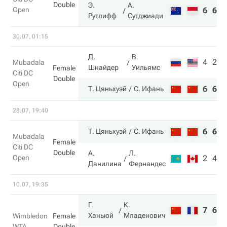
Double
Э.
А.
Open
6
6
Рутлифф
Сутджиади
30.07, 01:15
Д.
В.
4
2
Mubadala
Шнайдер
Уильямс
Female
Citi DC
Double
Open
6
6
Т. Цяньхуэй
С. Ифань
28.07, 19:40
6
6
Т. Цяньхуэй
С. Ифань
Mubadala
Female
Citi DC
Double
А.
Л.
Open
2
4
Данилина
Фернандес
10.07, 19:35
Г.
К.
7
6
Ханьюй
Младенович
Wimbledon
Female
WTA
Double