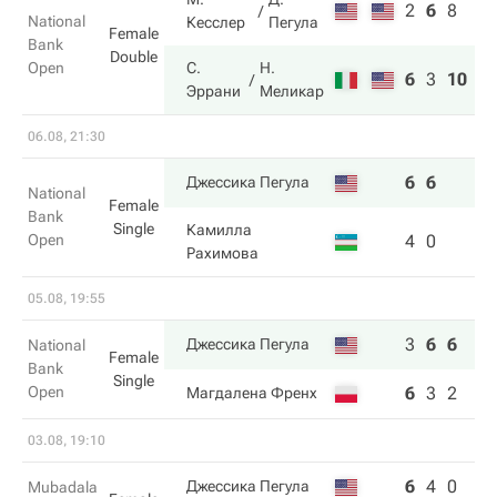
2
6
8
National
Кесслер
Пегула
Female
Bank
Double
Open
С.
Н.
6
3
10
Эррани
Меликар
06.08, 21:30
6
6
Джессика Пегула
National
Female
Bank
Single
Камилла
Open
4
0
Рахимова
05.08, 19:55
3
6
6
Джессика Пегула
National
Female
Bank
Single
Open
6
3
2
Магдалена Френх
03.08, 19:10
6
4
0
Джессика Пегула
Mubadala