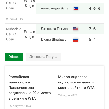
Female
Citi DC
Single
Open
4
6
6
Александра Эала
01.08, 21:10
7
6
Джессика Пегула
Mubadala
Female
Citi DC
Single
Open
5
4
Диана Шнайдер
Общее
Джессика Пегула
Российская
Мирра Андреева
теннисистка
поднялась на девять
Павлюченкова
мест в рейтинге WTA
поднялась на 29-е место
29 июля 2024
в рейтинге WTA
05 августа 2024