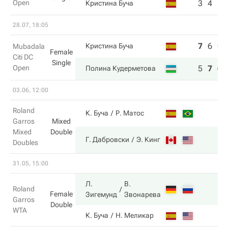
Open
3
4
Кристина Буча
28.07, 18:05
7
6
0
Кристина Буча
Mubadala
Female
Citi DC
Single
Open
5
7
6
Полина Кудерметова
03.06, 12:00
Roland
К. Буча
Р. Матос
Garros
Mixed
Mixed
Double
Г. Дабровски
Э. Кинг
Doubles
31.05, 15:00
Л.
В.
Roland
Female
Зигемунд
Звонарева
Garros
Double
WTA
К. Буча
Н. Меликар