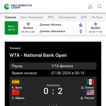
Главное
Лига Чемпионов
РПЛ
Лига Европы
АПЛ
Ла Лига
Динамо Москва
Матч-
Футбол
Футбол
центр
Динамо Махачкала
09.08 14:30
09.08 17:00
Теннис
WTA
- National Bank Open
Раунд:
1/16 финала
Время начала:
07.08.2024 в 00:15
Завершен
К. Буча
Д. Олмос
0
:
2
С. Ифань
Д. Пегула