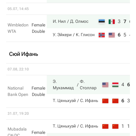
05.07, 14:45
3
7
6
И. Нил
Д. Олмос
Wimbledon
Female
WTA
Double
6
5
4
У. Эйкери
К. Глисон
Сюй Ифань
07.08, 22:10
Э.
Ф.
4
6
1
Мухаммад
Столлар
National
Female
Bank Open
Double
6
3
7
Т. Цяньхуэй
С. Ифань
31.07, 19:20
1
1
Т. Цяньхуэй
С. Ифань
Mubadala
Female
Citi DC