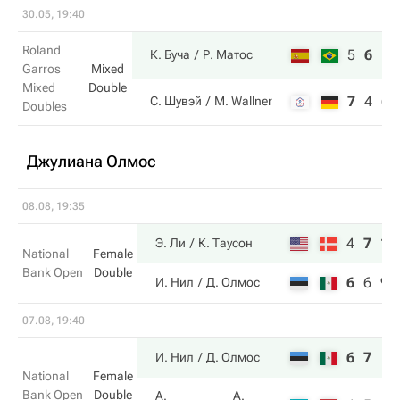
30.05, 19:40
Roland
5
6
10
К. Буча
Р. Матос
Garros
Mixed
Mixed
Double
7
4
6
С. Шувэй
M. Wallner
Doubles
Джулиана Олмос
08.08, 19:35
4
7
11
Э. Ли
К. Таусон
National
Female
Bank Open
Double
6
6
9
И. Нил
Д. Олмос
07.08, 19:40
6
7
И. Нил
Д. Олмос
National
Female
Bank Open
Double
А.
А.