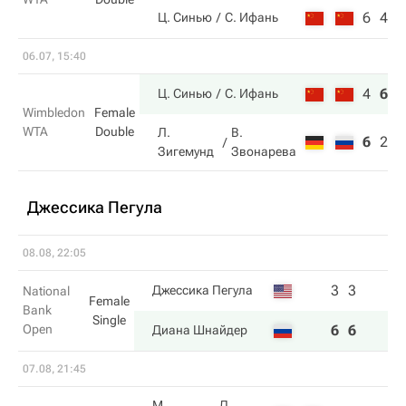
6
4
Ц. Синью
С. Ифань
06.07, 15:40
4
6
6
Ц. Синью
С. Ифань
Wimbledon
Female
WTA
Double
Л.
В.
6
2
4
Зигемунд
Звонарева
Джессика Пегула
08.08, 22:05
3
3
Джессика Пегула
National
Female
Bank
Single
Open
6
6
Диана Шнайдер
07.08, 21:45
М.
Д.