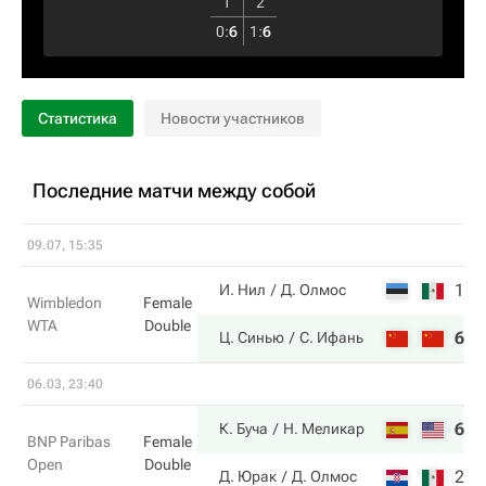
1
2
0
:
6
1
:
6
Статистика
Новости участников
Последние матчи между собой
09.07, 15:35
1
6
И. Нил
Д. Олмос
Wimbledon
Female
WTA
Double
6
2
Ц. Синью
С. Ифань
06.03, 23:40
6
6
К. Буча
Н. Меликар
BNP Paribas
Female
Open
Double
2
3
Д. Юрак
Д. Олмос