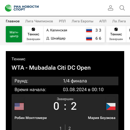
Главное
Лига Чемпионов
РПЛ
Лига Европы
АПЛ
Ла Лига
3
3
А. Калинская
Матч-
Теннис
Теннис
центр
6
6
Д. Шнайдер
Завершен
Завершен
Теннис
WTA
- Mubadala Citi DC Open
Раунд:
1/4 финала
Время начала:
03.08.2024 в 00:10
Завершен
0
:
2
Робин Монтгомери
Мария Боузкова
1
2