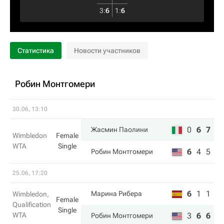
3
:
6
1
:
6
Статистика
Новости участников
Робин Монтгомери
30.06, 13:10
0
6
7
Жасмин Паолини
Wimbledon
Female
WTA
Single
6
4
5
Робин Монтгомери
25.06, 17:20
6
1
1
Марина Рибера
Wimbledon,
Female
Qualification
Single
WTA
3
6
6
Робин Монтгомери