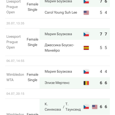
7
6
Мария Боузкова
Livesport
Female
Prague
Single
Open
5
4
Carol Young Suh Lee
20.07, 13:35
7
7
Мария Боузкова
Livesport
Female
Prague
Single
Джессика Боусас-
Open
5
5
Манейро
06.07, 14:55
4
4
Мария Боузкова
Wimbledon
Female
WTA
Single
6
6
Элизе Мертенс
04.07, 20:15
К.
Т.
6
6
Синякова
Таунсенд
Wimbledon
Female