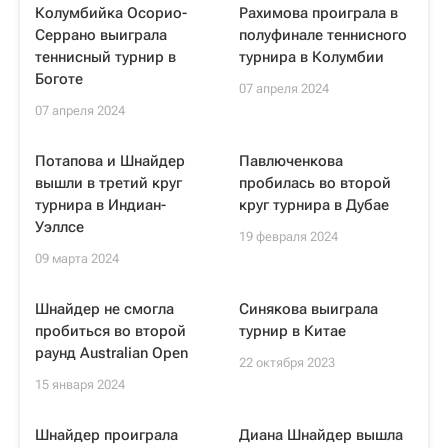
Колумбийка Осорио-
Рахимова проиграла в
Серрано выиграла
полуфинале теннисного
теннисный турнир в
турнира в Колумбии
Боготе
07 апреля 2024
07 апреля 2024
Потапова и Шнайдер
Павлюченкова
вышли в третий круг
пробилась во второй
турнира в Индиан-
круг турнира в Дубае
Уэллсе
19 февраля 2024
09 марта 2024
Шнайдер не смогла
Синякова выиграла
пробиться во второй
турнир в Китае
раунд Australian Open
22 октября 2023
15 января 2024
Шнайдер проиграла
Диана Шнайдер вышла