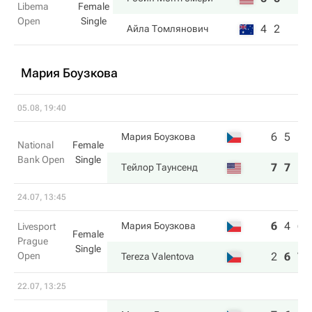
Libema
Female
Open
Single
4
2
Айла Томлянович
Мария Боузкова
05.08, 19:40
6
5
Мария Боузкова
National
Female
Bank Open
Single
7
7
Тейлор Таунсенд
24.07, 13:45
6
4
6
Мария Боузкова
Livesport
Female
Prague
Single
Open
2
6
7
Tereza Valentova
22.07, 13:25