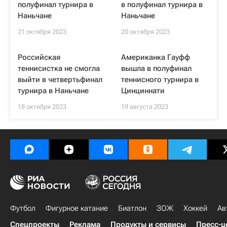
полуфинал турнира в
в полуфинал турнира в
Наньчане
Наньчане
21 октября 2023
20 октября 2023
Российская
Американка Гауфф
теннисистка не смогла
вышла в полуфинал
выйти в четвертьфинал
теннисного турнира в
турнира в Наньчане
Цинциннати
18 октября 2023
19 августа 2023
Футбол
Фигурное катание
Биатлон
ЗОЖ
Хоккей
Ав
Спецпроекты
Реклама
Продукты и сервисы
Пресс-ц