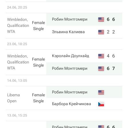
24.06, 20:25
6
6
Робин Монтгомери
Wimbledon,
Female
Qualification
Single
WTA
2
2
Эльвина Калиева
23.06, 18:25
4
6
Кэролайн Доулхайд
Wimbledon,
Female
Qualification
Single
WTA
6
7
Робин Монтгомери
14.06, 13:05
Робин Монтгомери
Libema
Female
Open
Single
Барбора Крейчикова
13.06, 15:25
6
6
Робин Монтгомери