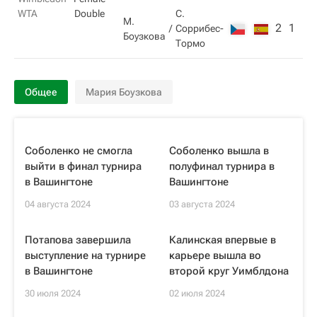
WTA
Double
С.
М.
2
1
Соррибес-
Боузкова
Тормо
Общее
Мария Боузкова
Соболенко не смогла
Соболенко вышла в
выйти в финал турнира
полуфинал турнира в
в Вашингтоне
Вашингтоне
04 августа 2024
03 августа 2024
Потапова завершила
Калинская впервые в
выступление на турнире
карьере вышла во
в Вашингтоне
второй круг Уимблдона
30 июля 2024
02 июля 2024