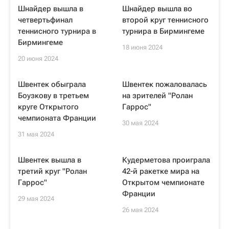
Шнайдер вышла в
Шнайдер вышла во
четвертьфинал
второй круг теннисного
теннисного турнира в
турнира в Бирмингеме
Бирмингеме
18 июня 2024
20 июня 2024
Швентек обыграла
Швентек пожаловалась
Боузкову в третьем
на зрителей "Ролан
круге Открытого
Гаррос"
чемпионата Франции
30 мая 2024
31 мая 2024
Швентек вышла в
Кудерметова проиграла
третий круг "Ролан
42-й ракетке мира на
Гаррос"
Открытом чемпионате
Франции
29 мая 2024
26 мая 2024