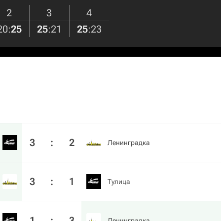
2
3
4
20
:
25
25
:
21
25
:
23
3
:
2
Ленинградка
3
:
1
Тулица
1
:
3
Ленинградка