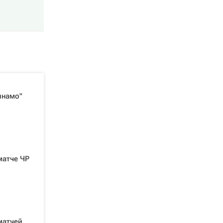
инамо"
матче ЧР
матчей