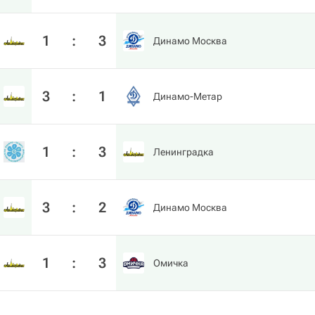
1
:
3
Динамо Москва
3
:
1
Динамо-Метар
1
:
3
Ленинградка
3
:
2
Динамо Москва
1
:
3
Омичка