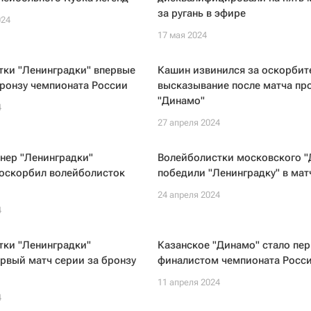
за ругань в эфире
024
17 мая 2024
тки "Ленинградки" впервые
Кашин извинился за оскорбит
ронзу чемпионата России
высказывание после матча пр
"Динамо"
4
27 апреля 2024
нер "Ленинградки"
Волейболистки московского 
 оскорбил волейболисток
победили "Ленинградку" в мат
24 апреля 2024
4
тки "Ленинградки"
Казанское "Динамо" стало пе
рвый матч серии за бронзу
финалистом чемпионата Росс
11 апреля 2024
4