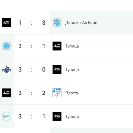
1
:
3
Динамо-Ак Барс
3
:
1
Тулица
3
:
0
Тулица
3
:
2
Протон
3
:
1
Тулица