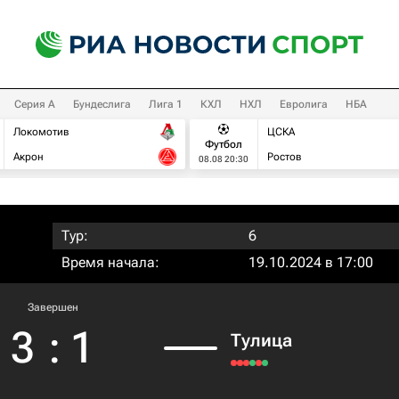
Серия А
Бундеслига
Лига 1
КХЛ
НХЛ
Евролига
НБА
Локомотив
ЦСКА
Футбол
Акрон
Ростов
08.08 20:30
Тур:
6
Время начала:
19.10.2024 в 17:00
Завершен
3
:
1
Тулица