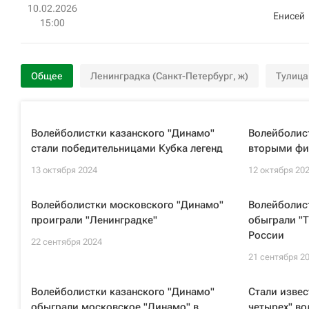
10.02.2026
Енисей
15:00
Общее
Ленинградка (Санкт-Петербург, ж)
Тулица
Волейболистки казанского "Динамо"
Волейболист
стали победительницами Кубка легенд
вторыми фи
13 октября 2024
12 октября 20
Волейболистки московского "Динамо"
Волейболис
проиграли "Ленинградке"
обыграли "Т
России
22 сентября 2024
21 сентября 2
Волейболистки казанского "Динамо"
Стали извес
обыграли московское "Динамо" в
четырех" во