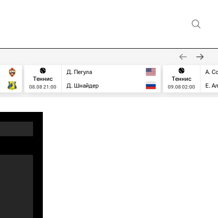
Д. Пегула
А. С
Теннис
Теннис
Д. Шнайдер
Е. А
08.08 21:00
09.08 02:00