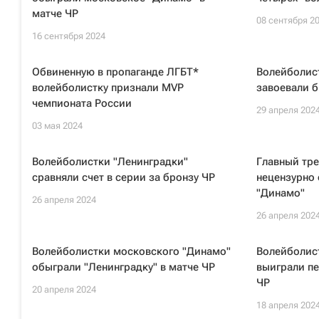
матче ЧР
08 сентября 2
16 сентября 2024
Обвиненную в пропаганде ЛГБТ*
Волейболис
волейболистку признали MVP
завоевали б
чемпионата России
29 апреля 202
03 мая 2024
Волейболистки "Ленинградки"
Главный тре
сравняли счет в серии за бронзу ЧР
нецензурно
"Динамо"
26 апреля 2024
26 апреля 202
Волейболистки московского "Динамо"
Волейболис
обыграли "Ленинградку" в матче ЧР
выиграли пе
ЧР
20 апреля 2024
18 апреля 202