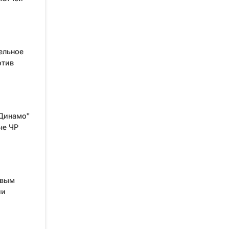
ельное
отив
"Динамо"
че ЧР
рвым
ии