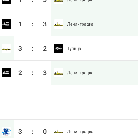
1
:
3
Ленинградка
3
:
2
Тулица
2
:
3
Ленинградка
3
:
0
Ленинградка