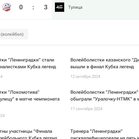
0
:
3
Тулица
 (волейбол)
ки "Ленинградки" стали
Волейболистки казанского "Д
налистками Кубка легенд
вышли в финал Кубка легенд
24
12 октября 2024
тки "Локомотива"
Волейболистки "Ленинградки"
улицу" в матче чемпионата
обыграли "Уралочку-НТМК" в 
17 сентября 2024
024
тны участницы "Финала
Тренера "Ленинградки"
лейбольного Кубка легенд
дисквалифицировали на пять 