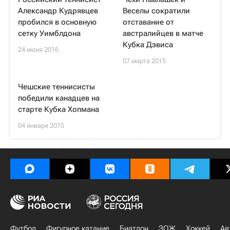
Александр Кудрявцев
Веселы сократили
пробился в основную
отставание от
сетку Уимблдона
австралийцев в матче
Кубка Дэвиса
24 июня 2016
07 марта 2015
Чешские теннисисты
победили канадцев на
старте Кубка Хопмана
04 января 2015
Футбол
Фигурное катание
Биатлон
ЗОЖ
Хоккей
Ав