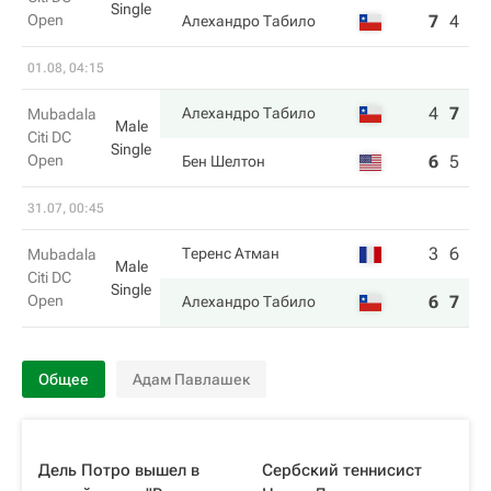
Single
Open
7
4
4
Алехандро Табило
01.08, 04:15
4
7
6
Алехандро Табило
Mubadala
Male
Citi DC
Single
Open
6
5
4
Бен Шелтон
31.07, 00:45
3
6
Теренс Атман
Mubadala
Male
Citi DC
Single
Open
6
7
Алехандро Табило
Общее
Адам Павлашек
Дель Потро вышел в
Сербский теннисист