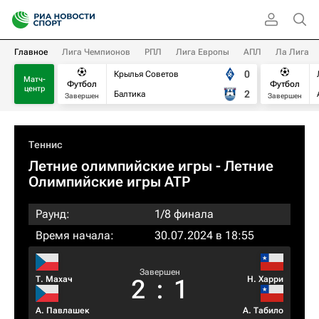
Главное
Лига Чемпионов
РПЛ
Лига Европы
АПЛ
Ла Лига
0
Крылья Советов
Матч-
Футбол
Футбол
центр
2
Балтика
Завершен
Завершен
Теннис
Летние олимпийские игры - Летние
Олимпийские игры ATP
Раунд:
1/8 финала
Время начала:
30.07.2024 в 18:55
Завершен
Т. Махач
Н. Харри
2
:
1
А. Павлашек
А. Табило