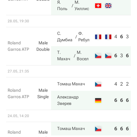
Я.
М.
Поль
Уиллис
28.05, 19:30
С.
Ф.
4
6
3
Думбиа
Ребул
Roland
Male
Garros ATP
Double
Т.
М.
6
3
6
Махач
Восел
27.05, 21:35
4
2
2
Томаш Махач
Roland
Male
Garros ATP
Single
Александр
6
6
6
Зверев
24.05, 14:20
6
6
6
Томаш Махач
Roland
Male