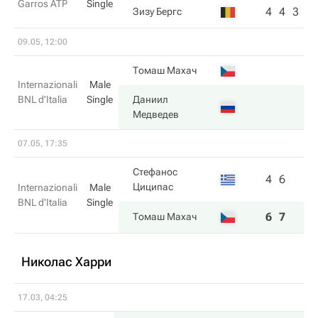
Garros ATP
Single
4
4
3
Зизу Бергс
09.05, 12:00
Томаш Махач
Internazionali
Male
BNL d'Italia
Single
Даниил
Медведев
07.05, 17:35
Стефанос
4
6
Циципас
Internazionali
Male
BNL d'Italia
Single
6
7
Томаш Махач
Николас Харри
17.03, 04:25