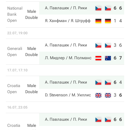
6
6
А. Павлашек
П. Рики
National
Male
Bank
Double
Open
1
4
Я. Ханфман
Я. Штруфф
22.07, 19:00
3
6
А. Павлашек
П. Рики
Generali
Male
Open
Double
6
7
Л. Мидлер
М. Полманс
17.07, 17:10
6
4
10
А. Павлашек
П. Рики
Croatia
Male
Open
Double
3
6
6
D. Stevenson
М. Уиллис
16.07, 23:05
6
6
А. Павлашек
П. Рики
Croatia
Male