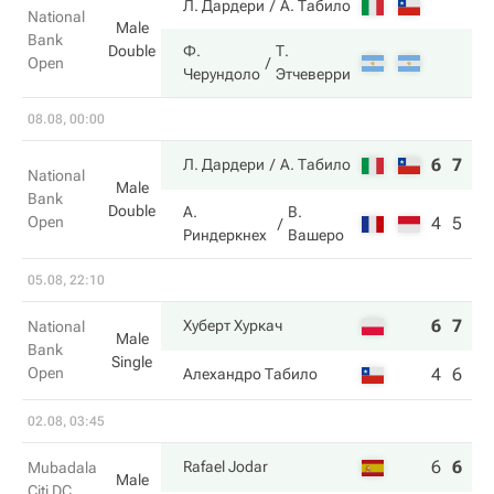
Л. Дардери
А. Табило
National
Male
Bank
Double
Ф.
Т.
Open
Черундоло
Этчеверри
08.08, 00:00
6
7
Л. Дардери
А. Табило
National
Male
Bank
Double
А.
В.
Open
4
5
Риндеркнех
Вашеро
05.08, 22:10
6
7
Хуберт Хуркач
National
Male
Bank
Single
Open
4
6
Алехандро Табило
02.08, 03:45
6
6
6
Rafael Jodar
Mubadala
Male
Citi DC