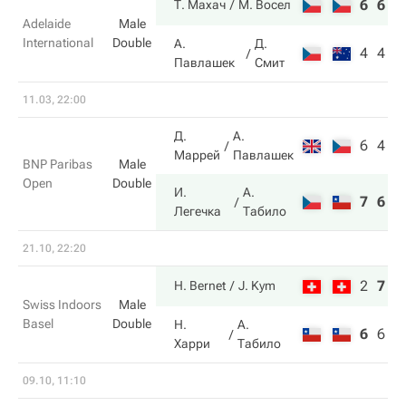
6
6
Т. Махач
М. Восел
Adelaide
Male
International
Double
А.
Д.
4
4
Павлашек
Смит
11.03, 22:00
Д.
А.
6
4
Маррей
Павлашек
BNP Paribas
Male
Open
Double
И.
А.
7
6
Легечка
Табило
21.10, 22:20
2
7
1
H. Bernet
J. Kym
Swiss Indoors
Male
Basel
Double
Н.
А.
6
6
3
Харри
Табило
09.10, 11:10