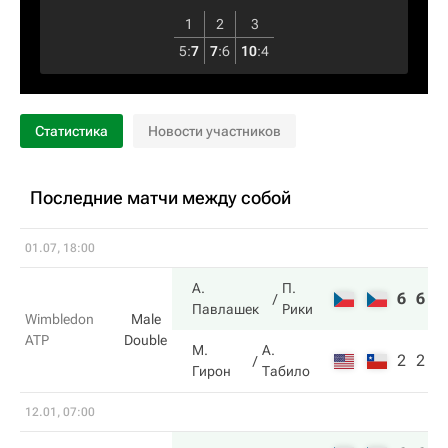
1
2
3
5
:
7
7
:
6
10
:
4
Статистика
Новости участников
Последние матчи между собой
01.07, 18:00
А.
П.
6
6
Павлашек
Рики
Wimbledon
Male
ATP
Double
М.
А.
2
2
Гирон
Табило
12.01, 07:00