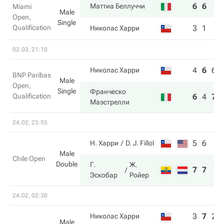
6
6
Маттиа Беллуччи
Miami
Male
Open,
Single
Qualification
3
1
Николас Харри
02.03, 21:10
4
6
6
Николас Харри
BNP Paribas
Male
Open,
Single
Франческо
Qualification
6
4
7
Маэстрелли
24.02, 23:55
5
6
Н. Харри
D. J. Fillol
Male
Chile Open
Double
Г.
Ж.
7
7
Эскобар
Ройер
24.02, 02:30
3
7
2
Николас Харри
Male