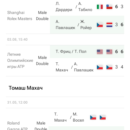
Л.
А.
6
3
4
Дардери
Табило
Shanghai
Male
Rolex Masters
Double
А.
Ж.
3
6
1
Павлашек
Ройер
03.08, 15:40
6
6
Т. Фриц
Т. Пол
Летние
Male
Олимпийские
Double
Т.
А.
игры ATP
3
4
Махач
Павлашек
Томаш Махач
31.05, 12:00
Т.
М.
Махач
Восел
Roland
Male
Garros ATP
Double