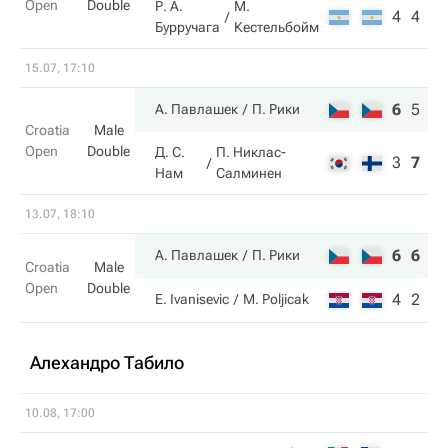
Open
Double
Р. А.
М.
4
4
Бурручага
Кестельбойм
15.07, 17:10
6
5
10
А. Павлашек
П. Рики
Croatia
Male
Open
Double
Д. С.
П. Никлас-
3
7
4
Нам
Салминен
13.07, 18:10
6
6
А. Павлашек
П. Рики
Croatia
Male
Open
Double
4
2
E. Ivanisevic
M. Poljicak
Алехандро Табило
10.08, 17:00