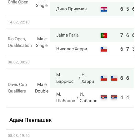
Chile Open
Single
6
5
6
Дино Прижмич
14.02, 22:10
7
6
6
Jaime Faria
Rio Open,
Male
Qualification
Single
6
7
3
Николас Харри
08.02, 00:20
М.
Н.
6
6
Барриос
Харри
Davis Cup
Male
Qualifiers
Double
М.
И.
4
4
Шабанов
Сабанов
Адам Павлашек
08.08, 19:40