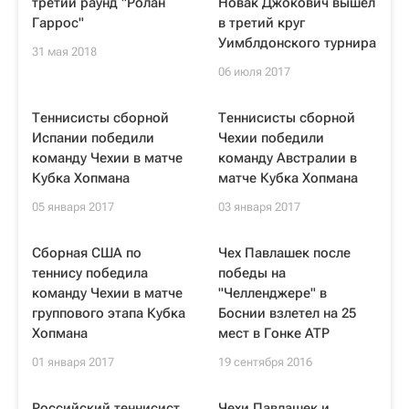
третий раунд "Ролан
Новак Джокович вышел
Гаррос"
в третий круг
Уимблдонского турнира
31 мая 2018
06 июля 2017
Теннисисты сборной
Теннисисты сборной
Испании победили
Чехии победили
команду Чехии в матче
команду Австралии в
Кубка Хопмана
матче Кубка Хопмана
05 января 2017
03 января 2017
Сборная США по
Чех Павлашек после
теннису победила
победы на
команду Чехии в матче
"Челленджере" в
группового этапа Кубка
Боснии взлетел на 25
Хопмана
мест в Гонке ATP
01 января 2017
19 сентября 2016
Российский теннисист
Чехи Павлашек и