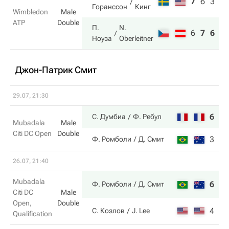
7
6
3
Горанссон
Кинг
Wimbledon
Male
ATP
Double
П.
N.
6
7
6
Ноуза
Oberleitner
Джон-Патрик Смит
29.07, 21:30
6
6
С. Думбиа
Ф. Ребул
Mubadala
Male
Citi DC Open
Double
3
4
Ф. Ромболи
Д. Смит
26.07, 21:40
Mubadala
6
1
Ф. Ромболи
Д. Смит
Citi DC
Male
Open,
Double
4
6
С. Козлов
J. Lee
Qualification