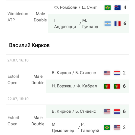
4
6
Ф. Ромболи
Д. Смит
Wimbledon
Male
ATP
Double
Г.
М.
6
7
Андреоцци
Гуинард
Василий Кирков
24.07, 16:10
2
3
В. Кирков
Б. Стивенс
Estoril
Male
Open
Double
6
6
Н. Боржеш
Ф. Кабрал
22.07, 15:10
6
3
В. Кирков
Б. Стивенс
Estoril
Male
Open
Double
М.
Р.
2
6
Демолинер
Галлоуэй