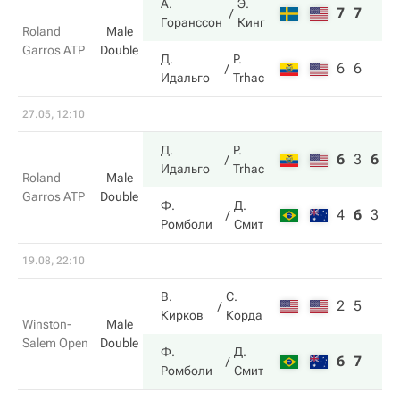
А.
Э.
7
7
Горанссон
Кинг
Roland
Male
Garros ATP
Double
Д.
P.
6
6
Идальго
Trhac
27.05, 12:10
Д.
P.
6
3
6
Идальго
Trhac
Roland
Male
Garros ATP
Double
Ф.
Д.
4
6
3
Ромболи
Смит
19.08, 22:10
В.
С.
2
5
Кирков
Корда
Winston-
Male
Salem Open
Double
Ф.
Д.
6
7
Ромболи
Смит