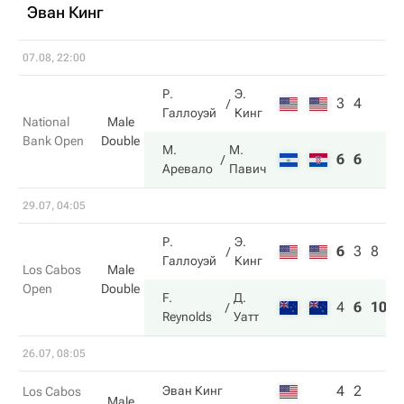
Эван Кинг
07.08, 22:00
Р.
Э.
3
4
Галлоуэй
Кинг
National
Male
Bank Open
Double
М.
М.
6
6
Аревало
Павич
29.07, 04:05
Р.
Э.
6
3
8
Галлоуэй
Кинг
Los Cabos
Male
Open
Double
F.
Д.
4
6
10
Reynolds
Уатт
26.07, 08:05
4
2
Эван Кинг
Los Cabos
Male