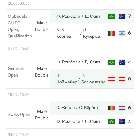
26.07, 00:55
7
6
Mubadala
Ф. Ромболи
Д. Смит
Citi DC
Male
Open,
Double
В. В.
Д.
6
2
Qualification
Корнеа
Кукерман
21.07, 13:40
4
5
Ф. Ромболи
Д. Смит
Generali
Male
Open
Double
Л.
J.
6
7
Ноймайер
Schwaerzler
15.07, 13:30
6
6
С. Жилле
С. Вёрбек
Male
Swiss Open
Double
4
4
Ф. Ромболи
Д. Смит
04.07, 14:50