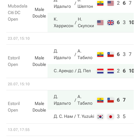
2
6
7
Mubadala
Идальго
Шелтон
Male
Citi DC
Double
Open
К.
Н.
6
3
10
Харрисон
Скупски
23.07, 15:10
Д.
А.
6
3
7
Идальго
Табило
Estoril
Male
Open
Double
2
6
10
С. Арендс
Д. Пел
20.07, 15:10
Д.
А.
6
7
Идальго
Табило
Estoril
Male
Open
Double
3
5
Д. С. Нам
T. Yuzuki
13.07, 17:55