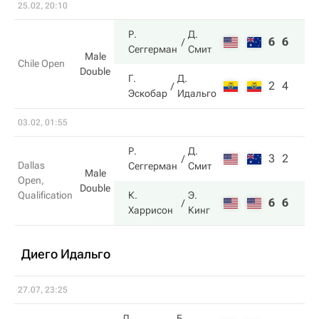
25.02, 20:10
Р.
Д.
6
6
Сеггерман
Смит
Male
Chile Open
Double
Г.
Д.
2
4
Эскобар
Идальго
03.02, 01:55
Р.
Д.
3
2
Dallas
Сеггерман
Смит
Male
Open,
Double
Qualification
К.
Э.
6
6
Харрисон
Кинг
Диего Идальго
27.07, 23:25
Д.
Б.