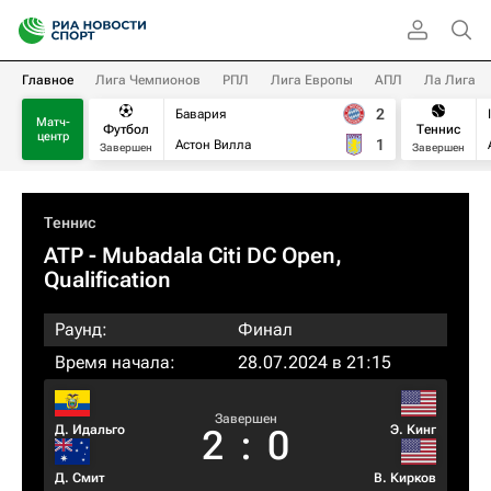
Главное
Лига Чемпионов
РПЛ
Лига Европы
АПЛ
Ла Лига
2
Бавария
Матч-
Футбол
Теннис
центр
1
Астон Вилла
Завершен
Завершен
Теннис
ATP
- Mubadala Citi DC Open,
Qualification
Раунд:
Финал
Время начала:
28.07.2024 в 21:15
Завершен
Д. Идальго
Э. Кинг
2
:
0
Д. Смит
В. Кирков