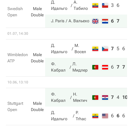
Д.
А.
3
6
Идальго
Табило
Swedish
Male
Open
Double
6
7
J. Paris
А. Вальехо
01.07, 14:30
Д.
М.
7
5
6
Идальго
Восел
Wimbledon
Male
ATP
Double
Ф.
Л.
6
7
7
Кабрал
Мидлер
10.06, 13:10
Ф.
Н.
7
4
10
Кабрал
Мектич
Stuttgart
Male
Open
Double
Д.
P.
6
6
6
Идальго
Trhac