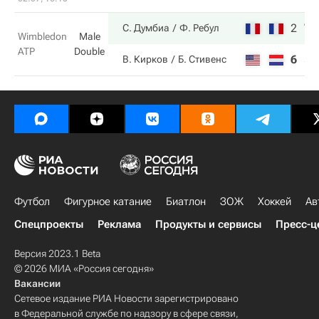
2
7
С. Думбиа
Ф. Ребул
Wimbledon
Male
ATP
Double
6
5
В. Кирков
Б. Стивенс
Футбол
Фигурное катание
Биатлон
ЗОЖ
Хоккей
Ав
Спецпроекты
Реклама
Продукты и сервисы
Пресс-ц
Версия 2023.1 Beta
© 2026 МИА «Россия сегодня»
Вакансии
Сетевое издание РИА Новости зарегистрировано
в Федеральной службе по надзору в сфере связи,