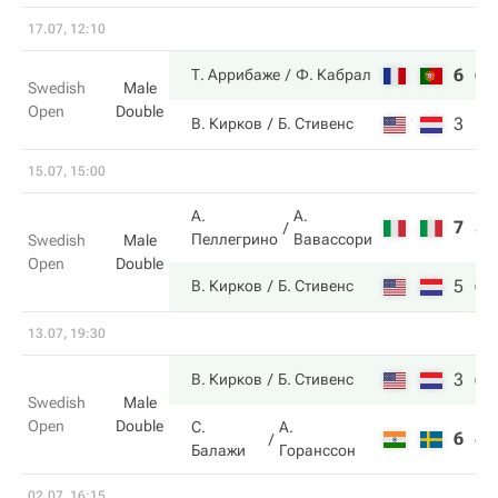
17.07, 12:10
6
6
Т. Аррибаже
Ф. Кабрал
Swedish
Male
Open
Double
3
2
В. Кирков
Б. Стивенс
15.07, 15:00
А.
А.
7
3
Пеллегрино
Вавассори
Swedish
Male
Open
Double
5
6
В. Кирков
Б. Стивенс
13.07, 19:30
3
6
В. Кирков
Б. Стивенс
Swedish
Male
Open
Double
С.
А.
6
4
Балажи
Горанссон
02.07, 16:15