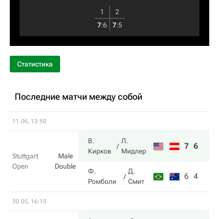
1
2
7
:
6
7
:
5
Статистика
Последние матчи между собой
11.06, 13:50
В.
Л.
7
6
Кирков
Мидлер
Stuttgart
Male
Open
Double
Ф.
Д.
6
4
Ромболи
Смит
30.05, 16:15