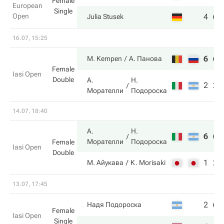
Female
European
Single
Open
4
6
Julia Stusek
16.07, 15:25
6
6
M. Kempen
А. Панова
Female
Iasi Open
Double
А.
Н.
2
2
Морателли
Подороска
14.07, 18:40
А.
Н.
6
6
Морателли
Подороска
Female
Iasi Open
Double
1
2
М. Айукава
K. Morisaki
13.07, 17:45
2
6
Надя Подороска
Female
Iasi Open
Single