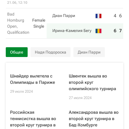
21.06, 12:10
Bad
4
6
Диан Парри
Homburg
Female
Open,
Single
6
7
Ирина-Камелия Бегу
Qualification
Общее
Надя Подороска
Диан Парри
Шнайдер вылетела с
Швентек вышла во
Олимпиады в Париже
второй круг
олимпийского турнира
29 июля 2024
27 июля 2024
Российская
Александрова вышла во
теннисистка вышла во
второй круг турнира в
второй круг турнира в
Бад-Хомбурге