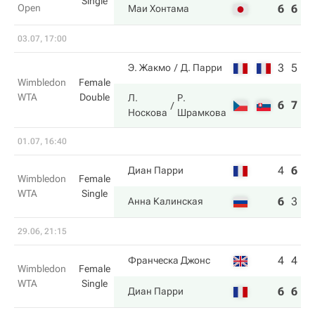
Single
Open
6
6
Маи Хонтама
03.07, 17:00
3
5
Э. Жакмо
Д. Парри
Wimbledon
Female
WTA
Double
Л.
Р.
6
7
Носкова
Шрамкова
01.07, 16:40
4
6
6
Диан Парри
Wimbledon
Female
WTA
Single
6
3
7
Анна Калинская
29.06, 21:15
4
4
Франческа Джонс
Wimbledon
Female
WTA
Single
6
6
Диан Парри