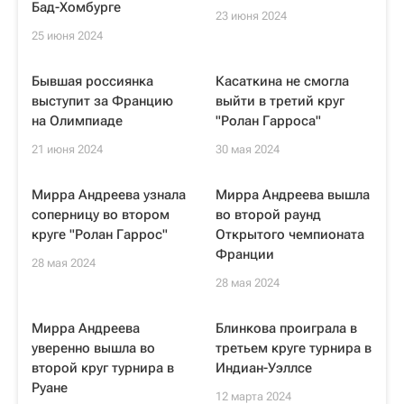
Бад-Хомбурге
23 июня 2024
25 июня 2024
Бывшая россиянка
Касаткина не смогла
выступит за Францию
выйти в третий круг
на Олимпиаде
"Ролан Гарроса"
21 июня 2024
30 мая 2024
Мирра Андреева узнала
Мирра Андреева вышла
соперницу во втором
во второй раунд
круге "Ролан Гаррос"
Открытого чемпионата
Франции
28 мая 2024
28 мая 2024
Мирра Андреева
Блинкова проиграла в
уверенно вышла во
третьем круге турнира в
второй круг турнира в
Индиан-Уэллсе
Руане
12 марта 2024