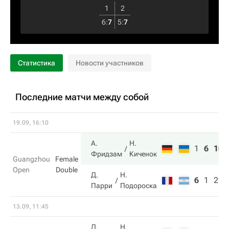
1
2
6
:
7
5
:
7
Статистика
Новости участников
Последние матчи между собой
19.09, 16:10
А.
Н.
1
6
10
Фридзам
Киченок
Guangzhou
Female
Open
Double
Д.
Н.
6
1
2
Парри
Подороска
13.09, 11:45
Д.
Н.