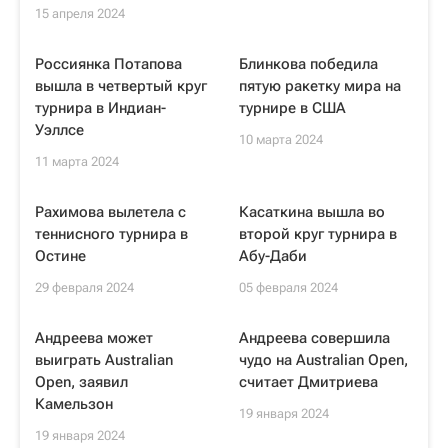
15 апреля 2024
Россиянка Потапова
Блинкова победила
вышла в четвертый круг
пятую ракетку мира на
турнира в Индиан-
турнире в США
Уэллсе
10 марта 2024
11 марта 2024
Рахимова вылетела с
Касаткина вышла во
теннисного турнира в
второй круг турнира в
Остине
Абу-Даби
29 февраля 2024
05 февраля 2024
Андреева может
Андреева совершила
выиграть Australian
чудо на Australian Open,
Open, заявил
считает Дмитриева
Камельзон
19 января 2024
19 января 2024