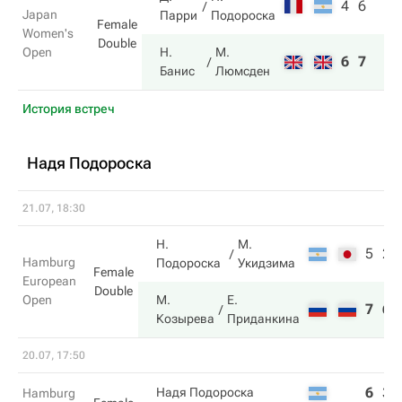
4
6
Japan
Парри
Подороска
Female
Women's
Double
Open
Н.
М.
6
7
Банис
Люмсден
История встреч
Надя Подороска
21.07, 18:30
Н.
М.
5
2
Hamburg
Подороска
Укидзима
Female
European
Double
Open
М.
Е.
7
6
Козырева
Приданкина
20.07, 17:50
6
3
Надя Подороска
Hamburg