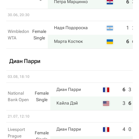
6
3
Петра Марцинко
30.06, 20:30
1
2
Надя Подороска
Wimbledon
Female
WTA
Single
6
6
Марта Костюк
Диан Парри
03.08, 18:10
6
3
5
Диан Парри
National
Female
Bank Open
Single
3
6
7
Кайла Дэй
21.07, 12:10
4
0
Диан Парри
Livesport
Female
Prague